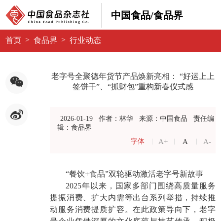
中国食品/食品界
>
>
首页
食品界
行业动态
老字号全聚德年货节产品焕新亮相： “好运上上
签饼干”、“抓财包”重构新春仪式感
2026-01-19
作者：林华
来源：中国食品
责任编
辑：食品界
A+
A
A-
字体
“餐饮+食品”双轮驱动激活老字号新故事
2025年以来，国家多部门围绕高质量服务
提振消费、扩大内需等出台系列举措，持续推
动服务消费提质扩容。在此政策导向下，老字