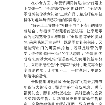
在小食方面，年货节期间特别推出“好运上
上签饼干”、“全聚德·零研所抓财包”、“全聚德·
零研所包你满意礼箱”三款产品，精准呼应年轻
群体对趣味与情感联结的消费需求。
“好运上上签饼干”将饼干与当下流行的抽签
相结合，每根饼干都藏着好运祝福，让享用零
食的过程充满惊喜与期待；“全聚德·零研所抓财
包”采用毛绒元宝造型，既是零食礼包包装，又
是能背出门的可爱斜挎包，既满足味蕾的享
受，也传递出轻松悦己的生活态度；“全聚德·零
研所包你满意礼箱”更是好吃又实用的新年好
礼，采用质感红色“小行李箱”设计，吃完零食秒
变收纳神器，让年礼不止于一时享用，更是延
续陪伴的温情。
全聚德集团微商城“全记货铺”同期开启春节
年货节大集活动，甄选丰盛年夜饭礼盒、暖心
福煲礼盒、醇香咸鸭蛋礼盒、美味熟食礼盒及
各类精选年货。活动期间更推出重磅年货福
利。全聚德福煲礼盒暖心开团，双享优惠；全