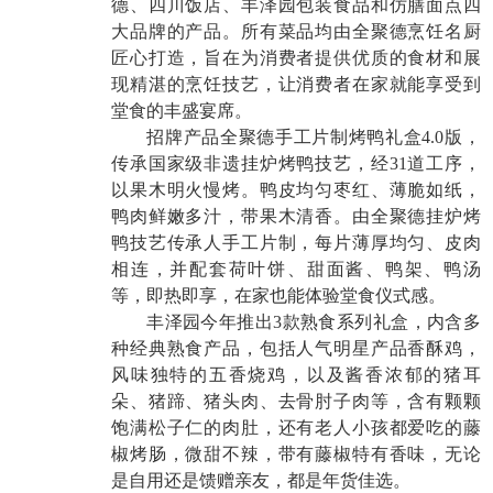
德、四川饭店、丰泽园包装食品和仿膳面点四
大品牌的产品。所有菜品均由全聚德烹饪名厨
匠心打造，旨在为消费者提供优质的食材和展
现精湛的烹饪技艺，让消费者在家就能享受到
堂食的丰盛宴席。
招牌产品全聚德手工片制烤鸭礼盒4.0版，
传承国家级非遗挂炉烤鸭技艺，经31道工序，
以果木明火慢烤。鸭皮均匀枣红、薄脆如纸，
鸭肉鲜嫩多汁，带果木清香。由全聚德挂炉烤
鸭技艺传承人手工片制，每片薄厚均匀、皮肉
相连，并配套荷叶饼、甜面酱、鸭架、鸭汤
等，即热即享，在家也能体验堂食仪式感。
丰泽园今年推出3款熟食系列礼盒，内含多
种经典熟食产品，包括人气明星产品香酥鸡，
风味独特的五香烧鸡，以及酱香浓郁的猪耳
朵、猪蹄、猪头肉、去骨肘子肉等，含有颗颗
饱满松子仁的肉肚，还有老人小孩都爱吃的藤
椒烤肠，微甜不辣，带有藤椒特有香味，无论
是自用还是馈赠亲友，都是年货佳选。