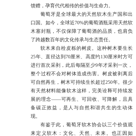
馈赠，孕育代代相传的价值与生命力。
葡萄牙是全球最大的天然软木生产国和出
口国。如今，全球近70%的葡萄酒瓶采用天然软
木塞封瓶，不仅保障了葡萄酒的品质，也肩负
了跨越数百年的文化传承与生态责任。
软木来自栓皮栎的树皮。这种树木要生长
25年、直径达到70厘米、高度约130厘米时方可
进行首次采剥，此后每隔至少9年才采剥一次，
整个过程不会对树体造成伤害。树皮被剥离后
可自然再生，树木可持续生长超过250年。很少
有天然材料能像软木这样，完美诠释可持续发
展的理念——可再生、可回收、可降解，且具
备碳正效益，是人与自然和谐共生的生动体
现。
有鉴于此，葡萄牙软木协会以三个价值观
来定义软木：文化、天然、未来。也正因如