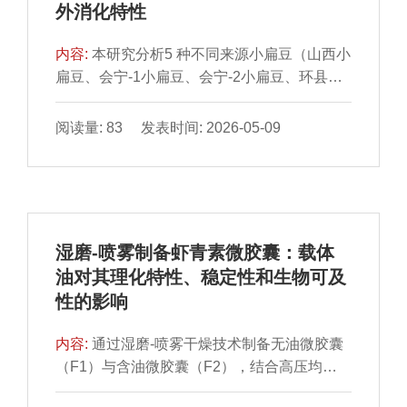
外消化特性
（7.34±0.14）和砂锅制备产品的咸味属性
因而具有较高的抗性淀粉相对含量（62%）；
（7.09±0.26）感知强度最高；通过时间-强度
而尺度更大的EGC/EGCG则受空间位阻限制
内容:
本研究分析5 种不同来源小扁豆（山西小
法确定咸味和鲜味属性的感知强度分别在口腔
通过氢键作用形成无定形复合物，因而抗性淀
扁豆、会宁-1小扁豆、会宁-2小扁豆、环县小
加工10 s（7.50±0.33）和20 s（7.35±0.08）
粉含量较低。以上结果表明，多酚的分子尺寸
扁豆及安定小扁豆）淀粉的理化与功能特性差
时达峰值。本研究建立的方法能够有效区分不
对淀粉-多酚相互作用影响显著，并进一步影响
异。结果表明，不同品种间淀粉组成（直链淀
阅读量: 83 发表时间: 2026-05-09
同工艺条件下盐焗乳鸽产品的感官滋味特征差
淀粉消化性能。
粉质量分数12.84%～20.35%）、溶解度
异，为传统盐焗产品的工艺优化、设备研发、
（4.16%～6.67%）、膨润力（9.32%～
新产品开发及品质控制提供了科学的感官品质
11.25%）及热特性（起始糊化温度61.706～
评价标准。
64.118 ℃）存在显著差异，其中山西小扁豆淀
粉表现出最高糊化温度（To＝64.118 ℃）与
湿磨-喷雾制备虾青素微胶囊：载体
最低膨润力（9.32%），凝胶硬度最大（2
油对其理化特性、稳定性和生物可及
843.504 g）、弹性最佳；而会宁-1小扁豆淀粉
性的影响
则呈现最高峰值黏度（6 521.333 cP）与膨润
力（11.25%），会宁-2小扁豆淀粉凝胶回复性
内容:
通过湿磨-喷雾干燥技术制备无油微胶囊
最高（0.644）但硬度最低（2 198.089 g）。
（F1）与含油微胶囊（F2），结合高压均质-
快消化淀粉含量亦存在显著差异，抗性淀粉相
喷雾干燥技术制备含赋形剂乳液微胶囊
对含量介于12.45%（山西小扁豆）～17.57%