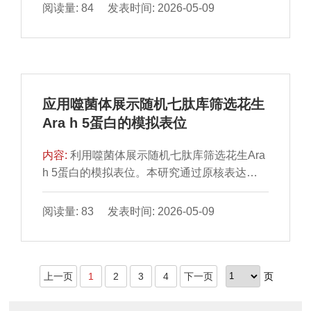
（F3），以物化性质、微观形态、包封效率和
（会宁-2小扁豆），可作为抗性淀粉的优良来
阅读量: 84 发表时间: 2026-05-09
表观溶解度为指标，通过加热和储存表征其稳
源，其较高的抗性淀粉含量预示着其在调节血
定性，并使用体外模拟消化模型阐明各微胶囊
糖与促进肠道健康方面具有潜在应用价值。主
的生物可及性特性。结果表明，F1综合性能最
成分分析揭示了淀粉组成、糊化特性及质构特
优，虾青素负载量最高（10.12%），水分质
性为区分不同品种小扁豆淀粉的关键指标。小
量分数较低（3.23%），流动性好，包封率高
扁豆直链淀粉含量影响热稳定性与凝胶强度，
应用噬菌体展示随机七肽库筛选花生
达98.36%。扫描电镜显示其表面光滑、包覆
支链淀粉影响峰值黏度与膨胀性能，这为不同
Ara h 5蛋白的模拟表位
完整，差示扫描量热、傅里叶变换红外光谱和
品种小扁豆在凝胶制品、增稠剂及快速加工食
X射线衍射分析进一步证实其包覆良好。同
品中的定向应用提供了理论依据。
内容:
利用噬菌体展示随机七肽库筛选花生Ara
时，F1的表观溶解度分别是游离虾青素、F2
h 5蛋白的模拟表位。本研究通过原核表达体
和F3的6.41、2.30、2.32 倍，再水化后粒径最
系获得的Ara h 5蛋白作为免疫原，利用小鼠动
小（420.83 nm），F2次之（441.28 nm），
物模型制备抗Ara h 5蛋白抗体，通过亲和层析
阅读量: 83 发表时间: 2026-05-09
分散稳定性良好。经100 ℃处理，F1及其再分
从免疫鼠血清中纯化抗Ara h 5蛋白多克隆IgE
散液中虾青素保留率分别为游离虾青素的
抗体后，以其为靶标，进行3 轮噬菌体展示七
1.62、2.04 倍。4 ℃/常温下储存微胶囊210 d
肽文库的亲和筛选，对阳性噬菌体克隆进行测
后，F1虾青素保留率仍高于81%，是F2和F3
上一页
1
2
3
4
下一页
页
序，结果获得了3 条Ara h 5的模拟表位，分别
的1.04～1.08 倍；储存70 d的再分散液中，F1
为FHWWYLK、WETIYSR、GPLWNVN。这
保留率超85%，F2超80%（均优于F3）。此