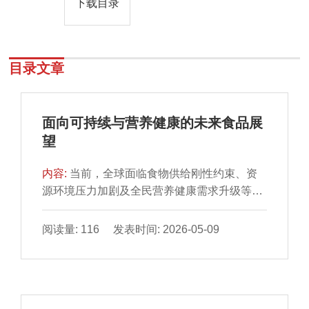
下载目录
目录文章
面向可持续与营养健康的未来食品展
望
内容:
当前，全球面临食物供给刚性约束、资
源环境压力加剧及全民营养健康需求升级等多
重挑战，迫切需要构建可持续与健康导向的现
代化食物体系。本文围绕“新型食物资源开发、
阅读量: 116 发表时间: 2026-05-09
绿色智能加工与精准营养设计”三大方向，系统
梳理未来食品领域的创新趋势：替代蛋白质、
功能性碳水化合物等新型食物资源，为食品供
给与营养强化开辟多元化新路径；合成生物