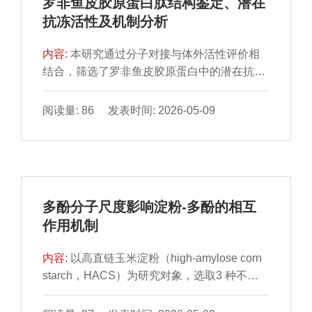
罗非鱼皮胶原蛋白肽结构鉴定、潜在
氢-3,5-二羟基-6-甲基-4H-吡喃-4-酮（2,3-
抗冻活性及机制分析
dihydro-3,5-dihydroxy-6-methyl-4H-pyran-4-
one，DDMP）等物质成分进行定性定量检
内容:
本研究通过分子对接与体外活性评价相
测，并基于品质变化与工艺关联性建立模型进
结合，筛选了罗非鱼皮胶原蛋白中的潜在抗冻
行最佳参数预测。结果发现：炆制过程中，黄
肽，并探讨其与冰晶的相互作用机制。研究从
精的颜色和质地在深炆前后发生显著变化，颜
386 条胶原蛋白肽中筛选出3 条具有抗冻活性
阅读量: 86 发表时间: 2026-05-09
色由黄白转为黑褐色，质地变软且有黏性，且
的肽段：PQGPVGNTGPKG、
沸腾时间是深炆阶段重点控制的工艺。此外，
LSGPTGEAGRE和GGRGPEGPAGAR，分别
研究还发现黄精中的糖类、蛋白质等多种物质
表现出1.57、1.82 ℃和1.22 ℃的热滞活性。经
的含量发生显著变化，通过相关性分析推测
过冻融循环处理后，这3 条肽段对过氧化氢酶
DDMP、5-HMF、黄精碱A、游离糖及总黄酮
活性的保护效果显著，残余活性分别为
含量是引起其色泽和质构变化的主要物质基
多酚分子尺度影响淀粉-多酚的相互
57.0%、66.7%和52.3%，显著高于空白组的
础。通过建立产品品质与关键工艺参数的预测
作用机制
32%。分子对接分析表明，这些抗冻肽主要通
模型，进行最佳工艺的预测，为黄精炆制的标
过氢键与冰晶结合，形成稳定的相互作用界
准化工艺建立提供理论与技术支撑。
内容:
以高直链玉米淀粉（high-amylose corn
面。本研究为罗非鱼加工废弃物开发抗冻肽提
starch，HACS）为研究对象，选取3 种不同
供了可行的途径，也为商品化抗冻剂的研发开
尺度的多酚——2,7-二羟基萘（2,7-
辟了新思路。
dihydroxynaphthalene，DHN）、表没食子儿