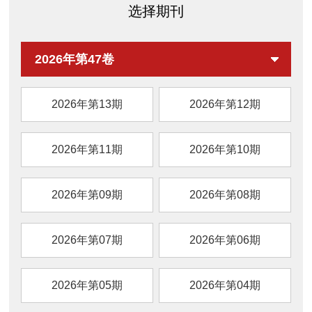
些模拟表位为开发针对花生过敏的阻断抗体或
外，F1的生物可及性是游离虾青素和F3的
选择期刊
表位特异性免疫疗法提供了重要基础。
19.95 倍和1.17 倍，F2的生物可及性是F3的
1.30 倍。综上，湿磨-喷雾干燥制备的无载体
油虾青素微胶囊在物化特性、稳定性及生物可
2026年第47卷
及性上优势突出，研究结果为其在食品和医药
等领域的应用提供了理论基础和技术指导。
2026年第13期
2026年第12期
2026年第11期
2026年第10期
2026年第09期
2026年第08期
2026年第07期
2026年第06期
2026年第05期
2026年第04期