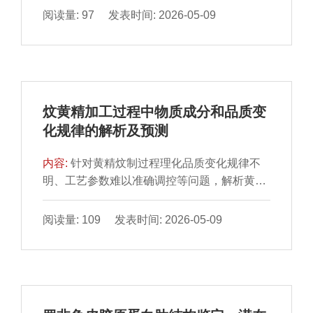
度及过氧化值，结合气相色谱法分析脂肪酸组
阅读量: 97 发表时间: 2026-05-09
度、剪切力和蒸煮损失显著降低（P＜
成，探讨加工阶段对火腿品质形成的影响。结
0.05）；总抗氧化能力、超氧化物歧化酶和过
果表明，随着加工进程推进，火腿水分含量持
氧化氢酶活性均显著提高（P＜0.05），丙二
续下降，水分活度呈多阶段缓降特征。脂质组
醛含量下降（P＜0.05）；肌原纤维结构保持
成在盐渍、风干和预熟化阶段发生显著重塑，
完整，Z线降解延缓，肌节长度恢复能力增
成熟后期不饱和脂肪酸比例升高、饱和脂肪酸
强；低场核磁共振与核磁共振成像显示AMRF
炆黄精加工过程中物质成分和品质变
比例降低。具体表现为盐渍期单不饱和脂肪酸
组持水能力优于CON组，自由水含量较高。综
化规律的解析及预测
比例下降，风干期回升，预熟化期多不饱和脂
上，日粮中添加沙葱黄酮可增强抗氧化性能、
肪酸进一步增加，其中预熟化期火腿股二头肌
调节肌纤维类型转化、改善蛋白质和脂质稳定
内容:
针对黄精炆制过程理化品质变化规律不
中花生四烯酸（C20:4n-6）、二十碳五烯酸
性、优化水分分布，有效提升排酸羊肉的食用
明、工艺参数难以准确调控等问题，解析黄精
（C20:5n-3）及二十碳三烯酸（C20:3n-3）含
品质与贮藏特性。
在炆制过程中的品质变化规律并建立品质与关
量均显著增加，发酵成熟火腿半膜肌中二十碳
键工艺参数的拟合曲线，以期为炆黄精工艺优
阅读量: 109 发表时间: 2026-05-09
三烯酸（C20:3n-3）和二十碳五烯酸
化提供参考。实验收集了黄精炆制过程中速
（C20:5n-3）等n-3多不饱和脂肪酸的相对含
洗、深炆、轻干、酒制、虎蒸、续干、焙干7
量较原料肉显著提高。研究表明，盐渍、风干
个主要工艺阶段样品，对样品的色泽、质构以
与预熟化是影响脂质转化及品质形成的关键工
及糖类、蛋白质、总黄酮、5-羟甲基糠醛（5-
艺阶段。
hydroxymethylfurfural，5-HMF）、2,3-二