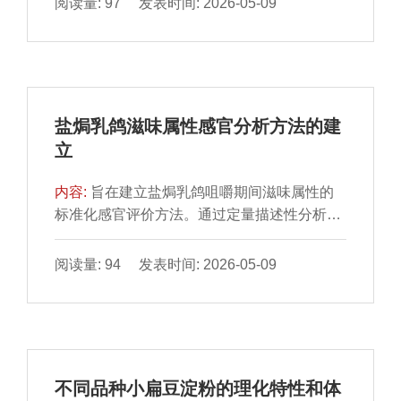
阅读量: 97 发表时间: 2026-05-09
茶素（epigallocatechin，EGC）及表没食子
儿茶素没食子酸酯（epigallocatechin
gallate，EGCG），系统地研究其与淀粉的相
互作用。核磁共振氢谱结果显示，DHN因被包
合于螺旋空腔致使其羟基信号高场位移约δ
盐焗乳鸽滋味属性感官分析方法的建
0.1，而EGC/EGCG则因氢键作用导致羟基信
立
号向低场位移约δ 0.1。这可能是因为DHN分
子进入直链淀粉空腔，通过疏水相互作用形成
内容:
旨在建立盐焗乳鸽咀嚼期间滋味属性的
包合物所致。分子动力学模拟结果表明，从
标准化感官评价方法。通过定量描述性分析，
DHN到EGCG，多酚分子尺度的增大使其与淀
明确盐焗乳鸽的滋味特征描述词
粉的结合能绝对值由33.97 kJ/mol显著增加至
是“咸”“鲜”“甜”“厚”“脂肪味”与“油腻味”。正交试
阅读量: 94 发表时间: 2026-05-09
129.87 kJ/mol，这是因为EGCG分子尺寸较
验结果显示，最优鲜味参比样的配方是谷氨酸
大，只能通过氢键与淀粉链发生相互作用。同
钠（0.6 g/L）、5’-呈味核苷酸二钠（0.4 g/L）
时，借助X射线衍射仪观察复合物晶型的变化
和食盐（0.2 g/L）。通过强度评分法，确定40
规律，利用体外消化实验进一步对复合物的消
℃为最佳样品评价温度。应用该感官评价法分
化特性进行研究，发现抗性淀粉含量与多酚分
析加热工艺对盐焗乳鸽感官品质的影响。结果
子尺寸具有明显的相关性。结果显示，分子尺
不同品种小扁豆淀粉的理化特性和体
显示，烤箱制备产品的鲜味属性
寸较小的DHN与HACS形成了V型晶体结构，