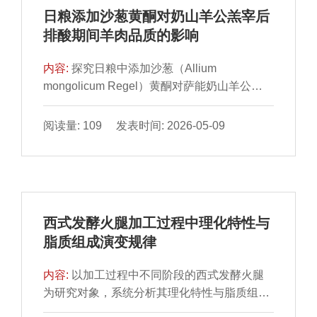
学、微纳米技术等前沿生产加工技术推动食品
日粮添加沙葱黄酮对奶山羊公羔宰后
生产向资源高效利用与功能可控方向演进；精
排酸期间羊肉品质的影响
准营养理念的深化则促进未来食品设计从标准
化向个性化跨越。本文对未来食品领域的新资
内容:
探究日粮中添加沙葱（Allium
源、新技术与新理念进行归纳与评述，旨在为
mongolicum Regel）黄酮对萨能奶山羊公羔
食品产业的健康与可持续发展提供一些科学参
宰后排酸期间羊肉品质特性的影响。选取18
考。
只3 月龄健康、体质量相近的奶山羊公羔，随
阅读量: 109 发表时间: 2026-05-09
机分为对照组（CON组）和沙葱黄酮组
（AMRF组）（2.8 g/（d·只）沙葱黄酮），饲
喂周期共139 d，其中预饲期15 d，正试期124
d。实验结束后屠宰取背最长肌样品，4 ℃条
件下，分别排酸1、2、3 d，测定其理化指
西式发酵火腿加工过程中理化特性与
标、质构特性、常规营养成分、脂肪酸组成、
脂质组成演变规律
抗氧化能力、肌纤维特性、超微结构及水分迁
移规律。结果表明，与对照组相比，AMRF组
内容:
以加工过程中不同阶段的西式发酵火腿
在排酸过程中红度值、熟肉率显著上升（P＜
为研究对象，系统分析其理化特性与脂质组成
0.05），同时AMRF组的多不饱和脂肪酸含量
的动态变化规律。通过测定水分含量、水分活
随排酸时间显著上升（P＜0.05），亮度、黄