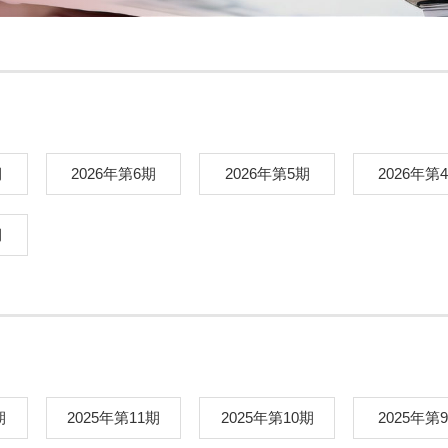
期
2026年第6期
2026年第5期
2026年第
期
期
2025年第11期
2025年第10期
2025年第