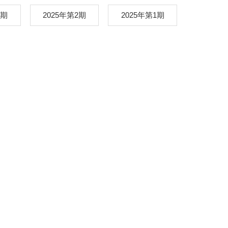
3期
2025年第2期
2025年第1期