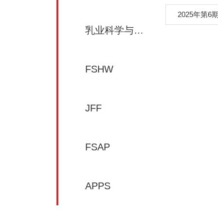
2025年第6
乳业科学与技术
FSHW
JFF
FSAP
APPS