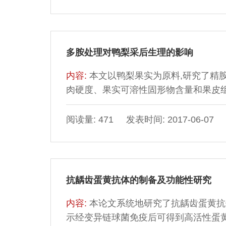
多胺处理对鸭梨采后生理的影响
内容:
本文以鸭梨果实为原料,研究了精
肉硬度、果实可溶性固形物含量和果皮
精胺处理对鸭梨果实的呼吸强度和乙烯释放
实可溶性固形物含量和果肉硬度显著高于对
阅读量: 471 发表时间: 2017-06-07
(p<0.01)。
抗龋齿蛋黄抗体的制备及功能性研究
内容:
本论文系统地研究了抗龋齿蛋黄抗
示经变异链球菌免疫后可得到高活性蛋