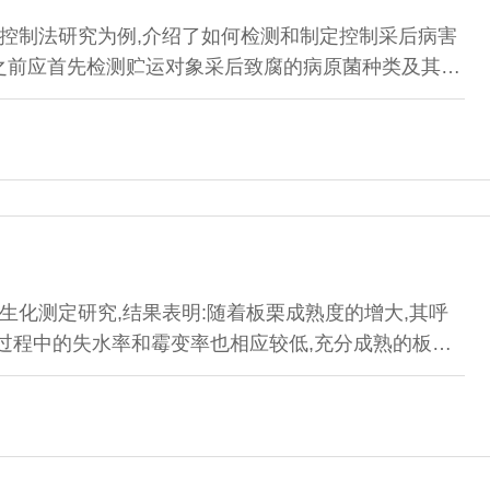
控制法研究为例,介绍了如何检测和制定控制采后病害
之前应首先检测贮运对象采后致腐的病原菌种类及其侵
药和采收后使用防腐保鲜药物之前应预先针对主要采后
际操作过程中盲目用药造成损失;主张并强调采后病害
采后病害的方法路线。
生化测定研究,结果表明:随着板栗成熟度的增大,其呼
过程中的失水率和霉变率也相应较低,充分成熟的板栗
.h和48.95%,分别比成熟前10d采收的板栗低3.76%和
各种营养物质得到充分积累,具有较好的品质和抵抗外界不良