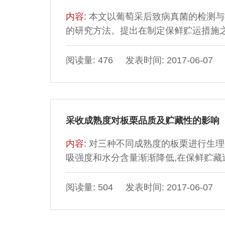
内容:
本文以葡萄采后致病真菌的检测与
的研究方法。提出在制定保鲜贮运措施
染途径和致病特性;在田间施用化学农
病原菌进行实验室内抑菌筛选,以减少实
阅读量: 476 发表时间: 2017-06-07
采前预防的的重要性。同时提出了控制
采收成熟度对板栗品质及贮藏性的影响
内容:
对三种不同成熟度的板栗进行生理
吸强度和水分含量渐渐降低,在保鲜贮藏
呼吸强度和含水量为3.41mgCO2/100g
10.01%;充分成熟的板栗,果实体内
阅读量: 504 发表时间: 2017-06-07
环境的能力,也具有较好的耐贮性能。