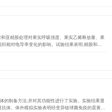
胺和亚精胺处理对果实呼吸强度、果实乙烯释放量、果
组织相对电导率变化的影响。试验结果表明,精胺和亚
量具有显著的抑制作用,贮藏240d时,多胺处理组果
照组(p<0.01),果心褐变指数显著低于对照组
体的制备方法,并对其功能性进行了实验。实验结果显
黄抗体。体外模拟实验表明经变异链球菌免疫的蛋黄抗