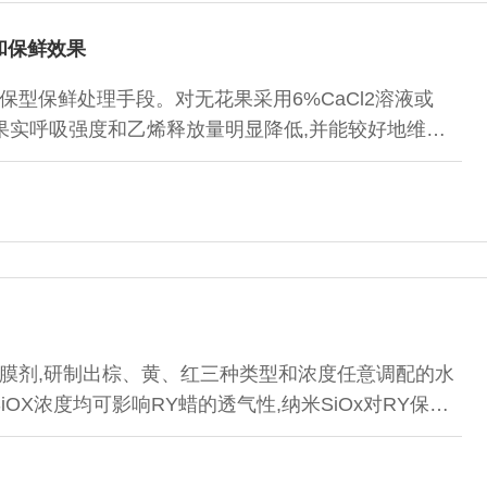
和保鲜效果
型保鲜处理手段。对无花果采用6%CaCl2溶液或
使果实呼吸强度和乙烯释放量明显降低,并能较好地维持
能显著降低果实腐烂率,钙处理在维持果实硬度方面效果很
处理。
膜剂,研制出棕、黄、红三种类型和浓度任意调配的水
OX浓度均可影响RY蜡的透气性,纳米SiOx对RY保鲜
iOX保鲜果蜡在增加果品色泽、亮度及降低果品干耗
方面优于进口果蜡。