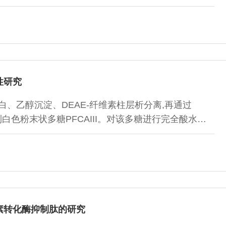
备防龋齿的功效。
性研究
白、乙醇沉淀、DEAE-纤维素柱层析分离,再通过
,得到白色粉末状多糖PFCAIII。对该多糖进行完全酸水
明此多糖由鼠李糖、阿拉伯糖和葡萄糖以
,平均分子量为1.74×104。该多糖可以有效抑制猪油和芝麻油
氧阴离子自由基(O2-.)具有一定的清除能力。用
.OH)的清除作
素转化酶抑制肽的研究