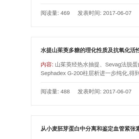
体确实具有抗牙菌斑形成的能力,从而具
阅读量: 469 发表时间: 2017-06-07
水提山茱萸多糖的理化性质及抗氧化活
内容:
山茱萸经热水抽提、Sevag法脱蛋
Sephadex G-200柱层析进一步纯化
解、薄层层析、红外光谱分析,结果证
13.74:50.54:35.72的摩尔比组成
阅读量: 488 发表时间: 2017-06-07
的氧化,并对邻苯三酚自氧化系统产生的超
Fenton反应测定PFCAIII对羟基自由基(
从小麦胚芽蛋白中分离和鉴定血管紧张