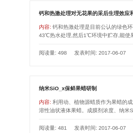
钙和热激处理对无花果的采后生理效应
内容:
钙和热激处理是目前公认的绿色环保
43℃热水处理,然后1℃环境中贮存,能
SOD活性,抑制MDA的生成。热处理
好。整体比较,热处理的保鲜效果优于钙
阅读量: 498 发表时间: 2017-06-07
纳米SiO_x保鲜果蜡研制
内容:
利用动、植物源蜡质作为果蜡的成
溶性油状液体果蜡。成膜剂浓度、纳米Si
蜡透气性的降低效应大于成膜剂。纳米S
等性能方面与进口果蜡相近,在防腐性能
阅读量: 481 发表时间: 2017-06-07