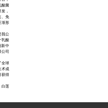
乳酸菌
研发，
态、免
逐渐形
是我公
个乳酸
创新中
限公司
了全球
技术成
月获得
：白莲