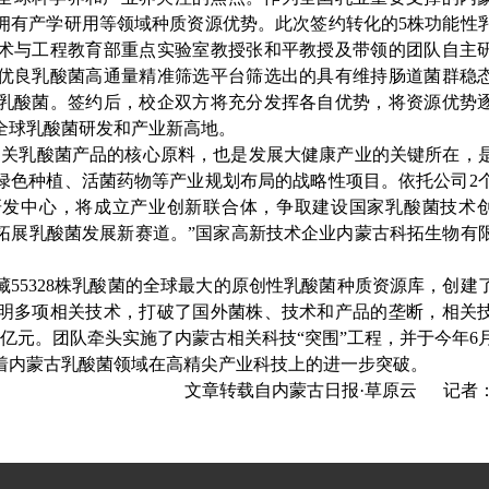
拥有产学研用等领域种质资源优势。此次签约转化的5株功能性
术与工程教育部重点实验室教授张和平教授及带领的团队自主
优良乳酸菌高通量精准筛选平台筛选出的具有维持肠道菌群稳
乳酸菌。签约后，校企双方将充分发挥各自优势，将资源优势
全球乳酸菌研发和产业新高地。
相关乳酸菌产品的核心原料，也是发展大健康产业的关键所在，
绿色种植、活菌药物等产业规划布局的战略性项目。依托公司2
研发中心，将成立产业创新联合体，争取建设国家乳酸菌技术
拓展乳酸菌发展新赛道。”国家高新技术企业内蒙古科拓生物有
55328株乳酸菌的全球最大的原创性乳酸菌种质资源库，创建
明多项相关技术，打破了国外菌株、技术和产品的垄断，相关
0亿元。团队牵头实施了内蒙古相关科技“突围”工程，并于今年6
着内蒙古乳酸菌领域在高精尖产业科技上的进一步突破。
文章转载自内蒙古日报·草原云 记者