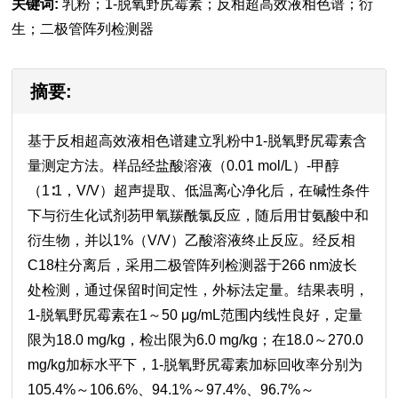
关键词:
乳粉；1-脱氧野尻霉素；反相超高效液相色谱；衍
生；二极管阵列检测器
摘要:
基于反相超高效液相色谱建立乳粉中1-脱氧野尻霉素含
量测定方法。样品经盐酸溶液（0.01 mol/L）-甲醇
（1∶1，V/V）超声提取、低温离心净化后，在碱性条件
下与衍生化试剂芴甲氧羰酰氯反应，随后用甘氨酸中和
衍生物，并以1%（V/V）乙酸溶液终止反应。经反相
C18柱分离后，采用二极管阵列检测器于266 nm波长
处检测，通过保留时间定性，外标法定量。结果表明，
1-脱氧野尻霉素在1～50 μg/mL范围内线性良好，定量
限为18.0 mg/kg，检出限为6.0 mg/kg；在18.0～270.0
mg/kg加标水平下，1-脱氧野尻霉素加标回收率分别为
105.4%～106.6%、94.1%～97.4%、96.7%～