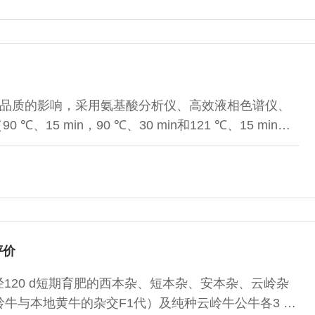
癸酸乙脂、芳樟醇、桉叶油醇、辛酸乙酯、月桂烯等进
差异主
品质的影响，采用氨基酸分析仪、高效液相色谱仪、
15 min，90 ℃、30 min和121 ℃、15 min）
果表明：随热杀菌温度或时间的增加，酱卤鸭脖中蛋白
高温杀菌（121 ℃、15 min）组含量显著减少（P
杀菌减少鸭脖的肉香味并产生异味，鲜味和咸味评分显著
 ℃、15 min
评价
经120 d短期育肥的西本杂、短本杂、安本杂、云岭杂
牛与本地黄牛的杂交F1代）及纯种云岭牛公牛各3