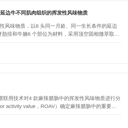
析延边牛不同肌肉组织的挥发性风味物质
性风味物质，以6 头同一月龄、同一生长条件的延边
肋排和牛腩6 个部位为材料，采用顶空固相微萃取结
物质进行检测，通过峰面积归一法确定各成分的相对含
味物质。结果表明：共检测出醛类、醇类、酮类、烷烃
合物，其中脊肋排29 种、里脊40 种、上脑28 种、
；6 个部位间挥发性化合物的种类及含量存在明显差异
谱联用技术对4 款麻辣腊肠中的挥发性风味物质进行分
r activity value，ROAV）确定麻辣腊肠中的重要风
定出138 种挥发性化合物，其中包含106 种风味化合
确定出ROAV≥0.1的风味化合物有58 种，并对29