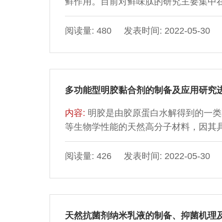
鲜作用。目前对鲜味肽的研究主要集中
机制仍不明确。本文对鲜味肽的制备与
用、呈味机制等方面进行综述，以期为
阅读量: 480 发表时间: 2022-05-30
多功能型明胶黏合剂的制备及应用研究
内容:
明胶是由胶原蛋白水解得到的一类
等生物学性能的天然高分子材料，因其
装、增稠、充当递送载体等方面被广泛
点等理化性质及其影响因素，以及明胶
阅读量: 426 发表时间: 2022-05-30
凝胶进行综述。通过设计使用不同材料
胶黏合剂，以丰富其在日常生活中的应
天然抗菌剂纳米乳液的制备、抑菌机理