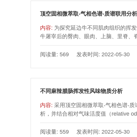
顶空固相微萃取-气相色谱-质谱联用分
内容:
为探究延边牛不同肌肉组织的挥发
牛屠宰后的臀肉、眼肉、上脑、里脊、脊
合气相色谱-质谱联用对其挥发性风味
量，确定不同部位肌肉关键性挥发性风
阅读量: 569 发表时间: 2022-05-30
类、酯类、胺类和烯烃类共79 种挥发性化
臀肉25 种、牛腩29 种、眼肉35 种
不同麻辣腊肠挥发性风味物质分析
内容:
采用顶空固相微萃取-气相色谱-质
析，并结合相对气味活度值（relative odo
味物质。结果表明：4 款麻辣腊肠中共鉴
物，进一步对风味化合物进行ROAV分析，
阅读量: 559 发表时间: 2022-05-30