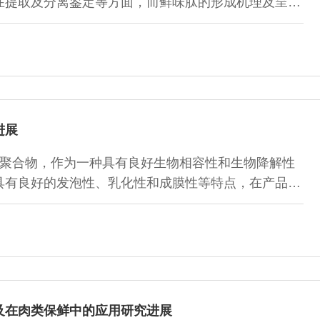
在提取及分离鉴定等方面，而鲜味肽的形成机理及呈味
分离鉴定方法、呈味影响因素、鲜味评价方法、具体应
鲜味肽的进一步深入研究提供科学理论依据。
进展
聚合物，作为一种具有良好生物相容性和生物降解性
具有良好的发泡性、乳化性和成膜性等特点，在产品包
应用。本文就明胶凝胶强度、黏度、颜色、产量、等电
不同类型的改性、交联方式和制备各种功能性明胶基水
，引入不同官能团来合成不同功能特性的明胶复合水凝
用，为明胶的提取及综合利用提供一些新的思路。
及在肉类保鲜中的应用研究进展