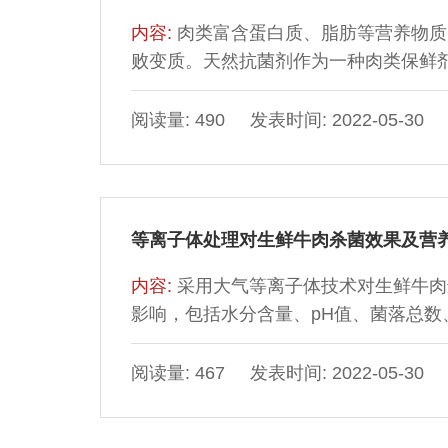
内容:
肉类富含蛋白质、脂肪等营养物质
败变质。天然抗菌剂作为一种肉类保鲜
受到广泛关注。然而，有些天然抗菌剂
肉类保鲜中的应用受到局限。纳米乳液
阅读量: 490 发表时间: 2022-05-30
以提高天然抗菌剂的稳定性和抑菌活性
的局限性。本文综述天然抗菌剂纳米乳
菌剂纳米乳液的抑菌机理与
等离子体处理对生鲜牛肉杀菌效果及营
内容:
采用大气等离子体技术对生鲜牛肉
影响，包括水分含量、pH值、菌落总数、
volatile basic nitrogen，
结果表明：经过30 s等离子体处理可有
阅读量: 467 发表时间: 2022-05-30
加的趋势，有效增加牛肉部分游离氨基
牛肉的亮度值不变，红度值和黄度值均