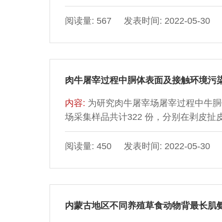
头，开展屠宰性能测定及胴体品质评价
杂屠宰率分别为60.60%、61.04%、62.
阅读量: 567 发表时间: 2022-05-30
47.66%、50.21%、48.30%和48.3
76.88%和76.48%，各组屠宰
肉牛屠宰过程中胴体表面及接触环境污
内容:
为研究肉牛屠宰场屠宰过程中牛胴
场采集样品共计322 份，分别在剥皮
腿、背部、胸部、前腿及颈部以及屠宰
菌、大肠菌群、金黄色葡萄球菌及假单
阅读量: 450 发表时间: 2022-05-30
现先上升后下降的趋势，修整称质量环
2.82（lg（CFU/cm2））；胸部
2.10（lg（CFU/cm2
内蒙古地区不同养殖草食动物背最长肌