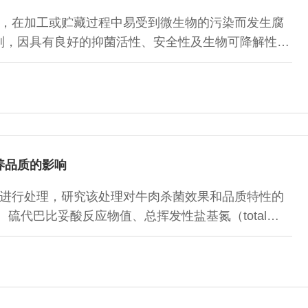
，在加工或贮藏过程中易受到微生物的污染而发生腐
剂，因具有良好的抑菌活性、安全性及生物可降解性而
具有高挥发性、低水溶性、热不稳定等缺陷，导致其在
作为一种包埋系统，能够将天然抗菌剂包埋在其内部，
，并改善天然抗菌剂的释放性能，从而缓解天然抗菌剂
液的构成和制备方法，并在此基础上进一步论述天然抗
养品质的影响
进行处理，研究该处理对牛肉杀菌效果和品质特性的
硫代巴比妥酸反应物值、总挥发性盐基氮（total
TVB-N）含量、色差值、游离氨基酸含量及脂肪酸含量等品质指标。
效降低牛肉的菌落总数，减缓脂质氧化和TVB-N含量增
酸含量并减少部分脂肪酸含量；此外，等离子体处理后
小幅度降低。综上，等离子处理