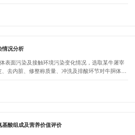
。结果表明：云岭牛、云岭杂、安本杂、短本杂和西本
02%、61.79%和61.66%，净肉率分别为47.63%、
5%，胴体产肉率分别为75.62%、74.30%、80.93%、
染情况分析
体表面污染及接触环境污染变化情况，选取某牛屠宰
扯皮、去内脏、修整称质量、冲洗及排酸环节对牛胴体后
前后的工人手部及刀具进行采样，测定菌落总数、乳酸
胞菌的污染情况。结果表明：胴体表面污染情况总体呈
节污染最为严重，菌落总数可达到
为屠宰过程中污染最严重的部位，平均菌落总数可达到
氨基酸组成及营养价值评价