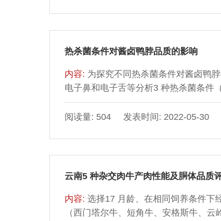
种关键风味化合物（ROAV＞1），如
行主成分分析，发现麻辣腊肠风味上的
热杀菌条件对酱卤鸭脖品质的影响
内容:
为探究不同热杀菌条件对酱卤鸭脖
电子鼻和电子舌等分析3 种热杀菌条件（90 ℃、
和未杀菌酱卤鸭脖的品质指标变化。结
质、脂肪、硫胺素和氯化钠含量均减少，而
阅读量: 504 发表时间: 2022-05-30
＜0.05）；感官评价结果显示，高温
降低（P＜0.05）；电子鼻对未杀菌组和90
云南5 种杂交肉牛产肉性能及胴体品质
内容:
选择17 月龄、在相同饲养条件下
（西门塔尔牛、短角牛、安格斯牛、云岭