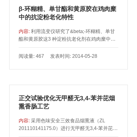
β-环糊精、单甘酯和黄原胶在鸡肉糜
中的抗淀粉老化特性
内容:
利用流变仪研究了&beta;-环糊精、单甘
酯和黄原胶这3 种淀粉抗老化剂在鸡肉糜中的
抗老化特性。单因素 试验结果表明：添加质量
分数为0.2% ...
阅读量: 467 发表时间: 2014-05-28
正交试验优化无甲醛无3,4-苯并芘烟
熏香肠工艺
内容:
采用色味安全三效食品烟熏液（ZL
201110141175.0）进行无甲醛无3,4-苯并芘烟
熏香肠的制作。对腌制 时间和烘制温度等进行