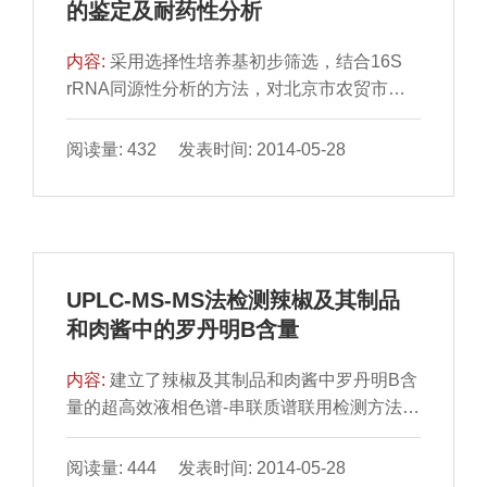
的鉴定及耐药性分析
内容:
采用选择性培养基初步筛选，结合16S
rRNA同源性分析的方法，对北京市农贸市场
及超市中所销售的生 鲜猪、牛肉中含有的有害
细菌的分布情况...
阅读量: 432 发表时间: 2014-05-28
UPLC-MS-MS法检测辣椒及其制品
和肉酱中的罗丹明B含量
内容:
建立了辣椒及其制品和肉酱中罗丹明B含
量的超高效液相色谱-串联质谱联用检测方法。
样品经乙腈提 取后，经中性氧化铝固相萃取柱
净化，超高效...
阅读量: 444 发表时间: 2014-05-28