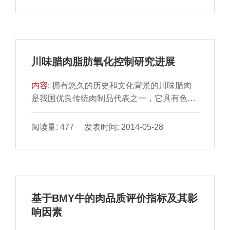
川味腊肉脂肪氧化控制研究进展
内容:
拥有悠久的历史和文化背景的川味腊肉
是我国优良传统肉制品代表之一，它具有色泽
鲜艳、皮黄肉红、麻 辣鲜香等特点。脂肪氧化
是川味腊肉特征...
阅读量: 477 发表时间: 2014-05-28
基于BMY牛的肉品质评价指标及其影
响因素