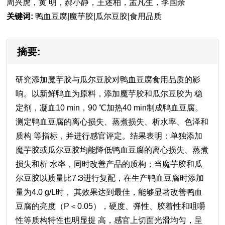
周兴虎，黄 明，郝小静，王述柏，孟凡生，李国余
关键词:
鸭血豆腐|魔芋胶|瓜尔豆胶|食用品质
摘要:
研究添加魔芋胶与瓜尔豆胶对鸭血豆腐食用品质的影
响。以新鲜鸭血为原料，添加魔芋胶和瓜尔豆胶为 稳
定剂，凝血10 min，90 ℃加热40 min制成鸭血豆腐。
测定鸭血豆腐的离心损失、蒸煮损失、析水率、色泽和
质构 等指标，并进行感官评定。结果表明：单独添加
魔芋胶或瓜尔豆胶均能降低鸭血豆腐的离心损失、蒸煮
损失和析 水率，同时改善产品的质构；当魔芋胶和瓜
尔豆胶以质量比7∶3进行复配，在生产鸭血豆腐时添加
量为4.0 g/L时， 其效果达到最佳，能够显著改善鸭血
豆腐的亮度（P＜0.05），硬度、弹性、胶着性和咀嚼
性等质构特性也明显提 高，感官上切面光滑均匀，呈