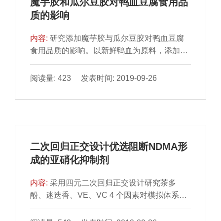
魔芋胶和瓜尔豆胶对鸭血豆腐食用品
min、平底锅中小火煎制5 min及沸水中煮制10
质的影响
min的烹调 方法对鸡蛋和鸡肉阳性样本进行烹
调，氟虫腈砜的含量在鸡蛋和鸡肉烹
内容:
研究添加魔芋胶与瓜尔豆胶对鸭血豆腐
食用品质的影响。以新鲜鸭血为原料，添加魔
芋胶和瓜尔豆胶为 稳定剂，凝血10 min，90
℃加热40 min制成鸭血豆腐。测定鸭血豆腐的
阅读量: 423 发表时间: 2019-09-26
离心损失、蒸煮损失、析水率、色泽和质构 等
指标，并进行感官评定。结果表明：单独添加
魔芋胶或瓜尔豆胶均能降低鸭血豆腐的离心损
失、蒸煮损失和析 水率，同时改善产品的质
构；当魔芋胶和瓜尔豆胶以质量比7∶3进行复
二次回归正交设计优选阻断NDMA形
配，在生产鸭血豆腐时添加量为4.0 g/L时， 其
成的亚硝化抑制剂
效果达到最佳，能够显著改善鸭血豆腐的亮度
（P＜0.05），硬度、弹性、胶着性和咀嚼性
内容:
采用四元二次回归正交设计研究茶多
等
酚、迷迭香、VE、VC 4 个因素对模拟体系中
N-二甲基亚硝胺 （N-nitrosodimethylamine，
NDMA）抑制率的影响，最终得出4 个因素的