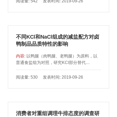
阅读量: 542 发表时间: 2019-09-26
二次回归方程，并对此回归方程进行验 证。结
果表明：得到的二次回归方程的拟合度较好，
且当模拟体系中茶多酚、迷迭香、VE和VC的
添加量分别为 60.14、60.11、60.00、60.00
mg/L时，可以得到理论上最高的NDMA抑制率
不同KCl和NaCl组成的减盐配方对卤
47.16%；将得出的最佳抑制剂配比在体 外模
鸭制品品质特性的影响
拟体系中进行验证，得到对NDMA的平均抑制
率
内容:
以鸭腿（肉鸭腿、老鸭腿）为原料，以
普通食盐组为对照，研究KCl部分替代
NaCl（A1组： NaCl∶KCl=80∶20；A2组：
NaCl∶KCl=75∶25；A3组：NaCl∶KCl=70∶30；
阅读量: 530 发表时间: 2019-09-26
A4组：NaCl∶KCl=65∶35；A5组：
NaCl∶KCl=60∶40）对卤鸭产品品质特性指标和
感官评价的影响，确定最优减盐卤鸭制品的配
方。结果表明：与普 通食盐组卤鸭制品相比，
KCl的替代比例为35%时对不同减盐配方组卤
消费者对重组调理牛排态度的调查研
鸭制品的感官评价、电子舌分析指标、蒸煮 损