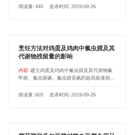
示指标，根据感官评定结果，确定TMA/TMAO
阅读量: 440 发表时间: 2019-09-26
物质的量比值0.406 4为货架期终点。建立带
鱼粉的TMA/TMAO物质的量比值与贮藏时间
（t）之间的一级动力学方程以及TMA/TMAO
物质的量比值变化速率常 数（k）与贮藏温度
（T）之间的Arrhenius方程，以预测某一贮藏
烹饪方法对鸡蛋及鸡肉中氟虫腈及其
温度下带鱼粉的货架期理论值。结果表明：
代谢物残留量的影响
Arrhenius 方程中TMA/TM
内容:
建立鸡蛋及鸡肉中氟虫腈及其代谢物氟
甲腈、氟虫腈砜、氟虫腈亚砜的超高效液相色
谱-串联质谱定量检 测方法。采用乙腈沉淀蛋
白，并用QuEChERS处理样本后进样分析。
阅读量: 603 发表时间: 2019-09-26
结果表明，4 种目标化合物的平均加标回收率
在75.7%～104.5%之间，相对标准偏差在
1.3%～10.4%之间。利用此方法对高、低2 个
浓度的被污染样本烹调前后的 氟虫腈及其代谢
物含量进行检测。分别采用蒸锅中蒸制10