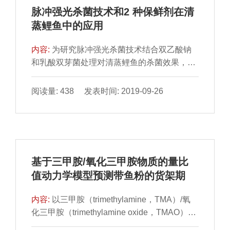
脉冲强光杀菌技术和2 种保鲜剂在清
蒸鲤鱼中的应用
内容:
为研究脉冲强光杀菌技术结合双乙酸钠
和乳酸双芽菌处理对清蒸鲤鱼的杀菌效果，以
清蒸鲤鱼为原料，以 其菌落总数作为衡量指
标，在单因素试验基础上，选取双乙酸钠质量
阅读量: 438 发表时间: 2019-09-26
浓度、乳酸双芽菌质量浓度、脉冲能量及脉冲
距离为自变量，通过响应面优化模型，确定出
最佳杀菌条件为脉冲能量480 J、脉冲距离9
cm、双乙酸钠质量浓度 1.1 g/100 mL、乳酸双
芽菌质量浓度0.17 g/100 mL。在此条件下，脉
基于三甲胺/氧化三甲胺物质的量比
冲强光杀菌技术结合双乙酸钠和乳酸双芽菌处
值动力学模型预测带鱼粉的货架期
理对清蒸鲤鱼的灭菌效果最好。
内容:
以三甲胺（trimethylamine，TMA）/氧
化三甲胺（trimethylamine oxide，TMAO）物
质的量比值为带鱼粉 的品质变化和货架期的指