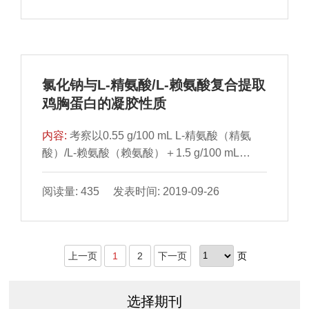
量等营养成分，探究杜蒙羊在不同饲 料搭配模
式（全混合日粮、精料＋葵花皮、精料＋草颗
粒）下集约化养殖方式的区别。结果表明：全
混合日粮组 杜蒙羊的屠宰率、熟肉率显著高于
精料＋葵花皮组和精料＋草颗粒组（P＜
氯化钠与L-精氨酸/L-赖氨酸复合提取
0.05）；全混合日粮组杜蒙羊肉的剪切 力显著
鸡胸蛋白的凝胶性质
低于精料＋草颗粒组（P＜0.05），但与精料
＋葵花皮组差异不显著（P＞0.05）；3 种日
内容:
考察以0.55 g/100 mL L-精氨酸（精氨
粮对杜蒙羊肉的
酸）/L-赖氨酸（赖氨酸）＋1.5 g/100 mL
NaCl溶液为提取剂提取的 鸡胸肉蛋白的凝胶
特性。差示扫描量热法和动态流变结果表明：
阅读量: 435 发表时间: 2019-09-26
与对照组相比，添加精氨酸/赖氨酸的提取剂所
对 应的蛋白提取物在加热过程中具有3 个明显
的变性温度点和4 个明显的温度区间，其在加
上一页
1
2
下一页
页
热和冷却的过程中均具有 更高的储能模量；添
加精氨酸/赖氨酸的提取剂所对应的蛋白提取物
形成的蛋白凝胶具有连续的三维网络结构、更
选择期刊
高的保水性和凝胶强度以及更低的蒸煮损失。