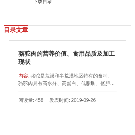
下载目录
目录文章
骆驼肉的营养价值、食用品质及加工
现状
内容:
骆驼是荒漠和半荒漠地区特有的畜种。
骆驼肉具有高水分、高蛋白、低脂肪、低胆固
醇等特点，是人类较 理想的动物性食品。本文
对国内外关于骆驼肉的化学成分、营养价值、
阅读量: 458 发表时间: 2019-09-26
骆驼的生长特性及骆驼肉的食用品质等研究 进
展进行综述，同时阐述了骆驼肉产品的种类及
加工现状，为今后进一步开展骆驼肉的研究、
生产及应用提供借鉴 和参考。