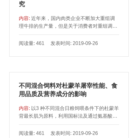
究
失、剪切力、水分含量、pH值、蛋白质含量、
脂
内容:
近年来，国内肉类企业不断加大重组调
理牛排的生产量，但是关于消费者对重组调理
牛排的态度鲜有报 道。本研究通过网络调研与
实地调研相结合的方法调研我国消费者对重组
阅读量: 461 发表时间: 2019-09-26
调理牛排的认知与态度。结果表明：产品 质量
是消费者购买重组调理牛排的首要考虑因素；
相比于其他购买方式，消费者更愿意在超市等
实体店购买重组调 理牛排；月收入6 000 元以
下的消费者更倾向于购买重组调理牛排，重组
不同混合饲料对杜蒙羊屠宰性能、食
调理牛排的市场定位应为中低端产品。
用品质及营养成分的影响
内容:
以3 种不同混合日粮饲喂条件下的杜蒙羊
背最长肌为原料，利用国标法及通过氨基酸自
动分析仪与气相 色谱测定背最长肌中的水分、
灰分、蛋白质、脂肪、游离氨基酸与脂肪酸含
阅读量: 461 发表时间: 2019-09-26