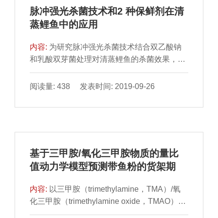
脉冲强光杀菌技术和2 种保鲜剂在清
蒸鲤鱼中的应用
内容:
为研究脉冲强光杀菌技术结合双乙酸钠
和乳酸双芽菌处理对清蒸鲤鱼的杀菌效果，以
清蒸鲤鱼为原料，以 其菌落总数作为衡量指
标，在单因素试验基础上，选取双乙酸钠质量
阅读量: 438 发表时间: 2019-09-26
浓度、乳酸双芽菌质量浓度、脉冲能量及脉冲
距离为自变量，通过响应面优化模型，确定出
最佳杀菌条件为脉冲能量480 J、脉冲距离9
cm、双乙酸钠质量浓度 1.1 g/100 mL、乳酸双
芽菌质量浓度0.17 g/100 mL。在此条件下，脉
基于三甲胺/氧化三甲胺物质的量比
冲强光杀菌技术结合双乙酸钠和乳酸双芽菌处
值动力学模型预测带鱼粉的货架期
理对清蒸鲤鱼的灭菌效果最好。
内容:
以三甲胺（trimethylamine，TMA）/氧
化三甲胺（trimethylamine oxide，TMAO）物
质的量比值为带鱼粉 的品质变化和货架期的指