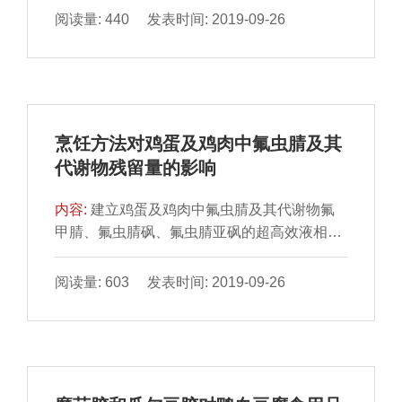
示指标，根据感官评定结果，确定TMA/TMAO
阅读量: 440 发表时间: 2019-09-26
物质的量比值0.406 4为货架期终点。建立带
鱼粉的TMA/TMAO物质的量比值与贮藏时间
（t）之间的一级动力学方程以及TMA/TMAO
物质的量比值变化速率常 数（k）与贮藏温度
（T）之间的Arrhenius方程，以预测某一贮藏
烹饪方法对鸡蛋及鸡肉中氟虫腈及其
温度下带鱼粉的货架期理论值。结果表明：
代谢物残留量的影响
Arrhenius 方程中TMA/TM
内容:
建立鸡蛋及鸡肉中氟虫腈及其代谢物氟
甲腈、氟虫腈砜、氟虫腈亚砜的超高效液相色
谱-串联质谱定量检 测方法。采用乙腈沉淀蛋
白，并用QuEChERS处理样本后进样分析。
阅读量: 603 发表时间: 2019-09-26
结果表明，4 种目标化合物的平均加标回收率
在75.7%～104.5%之间，相对标准偏差在
1.3%～10.4%之间。利用此方法对高、低2 个
浓度的被污染样本烹调前后的 氟虫腈及其代谢
物含量进行检测。分别采用蒸锅中蒸制10