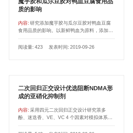
魔芋胶和瓜尔豆胶对鸭血豆腐食用品
min、平底锅中小火煎制5 min及沸水中煮制10
质的影响
min的烹调 方法对鸡蛋和鸡肉阳性样本进行烹
调，氟虫腈砜的含量在鸡蛋和鸡肉烹
内容:
研究添加魔芋胶与瓜尔豆胶对鸭血豆腐
食用品质的影响。以新鲜鸭血为原料，添加魔
芋胶和瓜尔豆胶为 稳定剂，凝血10 min，90
℃加热40 min制成鸭血豆腐。测定鸭血豆腐的
阅读量: 423 发表时间: 2019-09-26
离心损失、蒸煮损失、析水率、色泽和质构 等
指标，并进行感官评定。结果表明：单独添加
魔芋胶或瓜尔豆胶均能降低鸭血豆腐的离心损
失、蒸煮损失和析 水率，同时改善产品的质
构；当魔芋胶和瓜尔豆胶以质量比7∶3进行复
二次回归正交设计优选阻断NDMA形
配，在生产鸭血豆腐时添加量为4.0 g/L时， 其
成的亚硝化抑制剂
效果达到最佳，能够显著改善鸭血豆腐的亮度
（P＜0.05），硬度、弹性、胶着性和咀嚼性
内容:
采用四元二次回归正交设计研究茶多
等
酚、迷迭香、VE、VC 4 个因素对模拟体系中
N-二甲基亚硝胺 （N-nitrosodimethylamine，
NDMA）抑制率的影响，最终得出4 个因素的