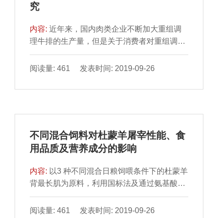
究
失、剪切力、水分含量、pH值、蛋白质含量、
脂
内容:
近年来，国内肉类企业不断加大重组调
理牛排的生产量，但是关于消费者对重组调理
牛排的态度鲜有报 道。本研究通过网络调研与
实地调研相结合的方法调研我国消费者对重组
阅读量: 461 发表时间: 2019-09-26
调理牛排的认知与态度。结果表明：产品 质量
是消费者购买重组调理牛排的首要考虑因素；
相比于其他购买方式，消费者更愿意在超市等
实体店购买重组调 理牛排；月收入6 000 元以
下的消费者更倾向于购买重组调理牛排，重组
不同混合饲料对杜蒙羊屠宰性能、食
调理牛排的市场定位应为中低端产品。
用品质及营养成分的影响
内容:
以3 种不同混合日粮饲喂条件下的杜蒙羊
背最长肌为原料，利用国标法及通过氨基酸自
动分析仪与气相 色谱测定背最长肌中的水分、
灰分、蛋白质、脂肪、游离氨基酸与脂肪酸含
阅读量: 461 发表时间: 2019-09-26