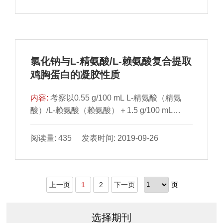
量等营养成分，探究杜蒙羊在不同饲 料搭配模
式（全混合日粮、精料＋葵花皮、精料＋草颗
粒）下集约化养殖方式的区别。结果表明：全
混合日粮组 杜蒙羊的屠宰率、熟肉率显著高于
精料＋葵花皮组和精料＋草颗粒组（P＜
氯化钠与L-精氨酸/L-赖氨酸复合提取
0.05）；全混合日粮组杜蒙羊肉的剪切 力显著
鸡胸蛋白的凝胶性质
低于精料＋草颗粒组（P＜0.05），但与精料
＋葵花皮组差异不显著（P＞0.05）；3 种日
内容:
考察以0.55 g/100 mL L-精氨酸（精氨
粮对杜蒙羊肉的
酸）/L-赖氨酸（赖氨酸）＋1.5 g/100 mL
NaCl溶液为提取剂提取的 鸡胸肉蛋白的凝胶
特性。差示扫描量热法和动态流变结果表明：
阅读量: 435 发表时间: 2019-09-26
与对照组相比，添加精氨酸/赖氨酸的提取剂所
对 应的蛋白提取物在加热过程中具有3 个明显
的变性温度点和4 个明显的温度区间，其在加
上一页
1
2
下一页
页
热和冷却的过程中均具有 更高的储能模量；添
加精氨酸/赖氨酸的提取剂所对应的蛋白提取物
形成的蛋白凝胶具有连续的三维网络结构、更
选择期刊
高的保水性和凝胶强度以及更低的蒸煮损失。