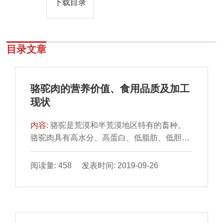
下载目录
目录文章
骆驼肉的营养价值、食用品质及加工
现状
内容:
骆驼是荒漠和半荒漠地区特有的畜种。
骆驼肉具有高水分、高蛋白、低脂肪、低胆固
醇等特点，是人类较 理想的动物性食品。本文
对国内外关于骆驼肉的化学成分、营养价值、
阅读量: 458 发表时间: 2019-09-26
骆驼的生长特性及骆驼肉的食用品质等研究 进
展进行综述，同时阐述了骆驼肉产品的种类及
加工现状，为今后进一步开展骆驼肉的研究、
生产及应用提供借鉴 和参考。