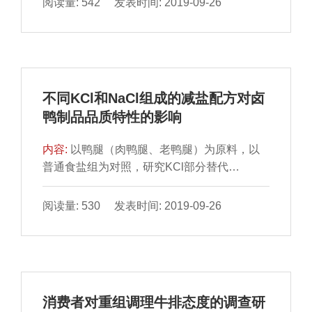
阅读量: 542 发表时间: 2019-09-26
二次回归方程，并对此回归方程进行验 证。结
果表明：得到的二次回归方程的拟合度较好，
且当模拟体系中茶多酚、迷迭香、VE和VC的
添加量分别为 60.14、60.11、60.00、60.00
mg/L时，可以得到理论上最高的NDMA抑制率
不同KCl和NaCl组成的减盐配方对卤
47.16%；将得出的最佳抑制剂配比在体 外模
鸭制品品质特性的影响
拟体系中进行验证，得到对NDMA的平均抑制
率
内容:
以鸭腿（肉鸭腿、老鸭腿）为原料，以
普通食盐组为对照，研究KCl部分替代
NaCl（A1组： NaCl∶KCl=80∶20；A2组：
NaCl∶KCl=75∶25；A3组：NaCl∶KCl=70∶30；
阅读量: 530 发表时间: 2019-09-26
A4组：NaCl∶KCl=65∶35；A5组：
NaCl∶KCl=60∶40）对卤鸭产品品质特性指标和
感官评价的影响，确定最优减盐卤鸭制品的配
方。结果表明：与普 通食盐组卤鸭制品相比，
KCl的替代比例为35%时对不同减盐配方组卤
消费者对重组调理牛排态度的调查研
鸭制品的感官评价、电子舌分析指标、蒸煮 损