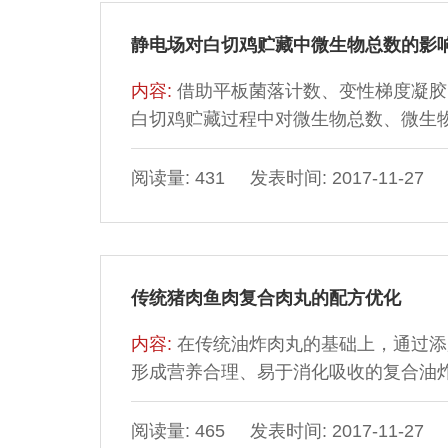
静电场对白切鸡贮藏中微生物总数的影
内容:
借助平板菌落计数、变性梯度凝胶
白切鸡贮藏过程中对微生物总数、微生
场在纯种微生物生长中的作用，揭示静
种原始带菌量比较高的产品，通过静电
阅读量: 431 发表时间: 2017-11-27
以来源于产品原料的假单胞菌属的微生
性。
传统猪肉鱼肉复合肉丸的配方优化
内容:
在传统油炸肉丸的基础上，通过添
形成营养合理、易于消化吸收的复合油炸
准，加入不同比例的鲜鱼肉、玉米淀粉
析并辅助质构仪测定得出最佳组合比例
阅读量: 465 发表时间: 2017-11-27