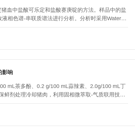
定猪血中盐酸可乐定和盐酸赛庚啶的方法。样品中的盐
相色谱-串联质谱法进行分析。分析时采用Waters
m，1.7?μm），以0.10%甲酸水-甲醇作为流动相进行梯度
离，多反应监测模式检测，外标法进行定量。结果表明：
～50?μg/L范围内，峰面积与含量呈线性相关。盐酸可
/kg，样品中
的影响
mL茶多酚、0.2 g/100 mL蒜辣素、2.0g/100 mL丁
4种天然保鲜剂处理冷却猪肉，利用固相微萃取-气质联用技术
挥发性物质进行分析，处理后冷却猪肉中酯类物质、酮
前的冷却猪肉，烃类物质、醛类物质、酯类物质、酮类
0.32%、1.49%。处理后的冷却猪肉烃类物质、醛类物