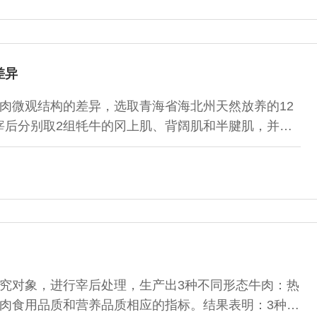
肉添加量35%、玉米淀粉添加量10%、食盐添加量
差异
肉微观结构的差异，选取青海省海北州天然放养的12
宰后分别取2组牦牛的冈上肌、背阔肌和半腱肌，并对
进行测定分析。结果表明：补饲牦牛背阔肌和半腱肌的
2.99，3个部位肉的pH值、持水力和剪切力均低于放养
高42%以上，且肌纤维横截面积、肌纤维直径、肌纤
牛（P＜0.01），但肌纤维密度极显著高于放养牦牛?
究对象，进行宰后处理，生产出3种不同形态牛肉：热
牛肉食用品质和营养品质相应的指标。结果表明：3种不