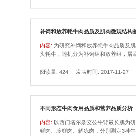
为以猪肥瘦肉（质量比3∶7）为基准，鱼
2.2%、饮用水添加量35%。
补饲和放养牦牛肉品质及肌肉微观结构
内容:
为研究补饲和放养牦牛肉品质及肌
头牦牛，随机分为补饲组和放养组，屠
其食用品质、营养品质及肌肉微观结构
亮度（L*值）分别较放养牦牛高1.09和
阅读量: 424 发表时间: 2017-11-27
牦牛，每个部位肉的脂肪含量较放养牦牛
维膜厚度、Ⅰ带和A带均极显著低于放养牦
不同形态牛肉食用品质和营养品质分析
内容:
以西门塔尔杂交公牛背最长肌为研
鲜肉、冷鲜肉、解冻肉，分别测定3种