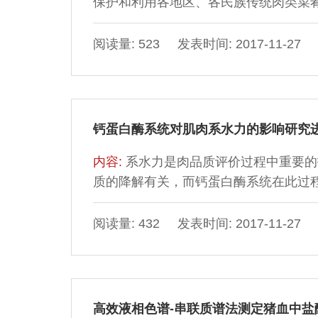
保护和利用各地区、各民族传统肉类菜
遗产，是继承和弘扬中华民族的饮食文
以及加快中国食品的国际化进程的重要
阅读量: 523 发表时间: 2017-11-27
作工艺及饮食文化的实地与文献调查、
与保护方案、措施及其长期保护的策略
终目的是对其进行有效利用
钙蛋白酶系统对肌肉系水力的影响研究
内容:
系水力是肉品质评价过程中重要的
质的降解有关，而钙蛋白酶系统在此过
酶在肌肉系水力方面的研究，概述了系
能作用机制，旨在为今后其在该领域的
阅读量: 432 发表时间: 2017-11-27
高效液相色谱-串联质谱法测定猪血中盐