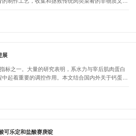
肴的制作工艺，收集和拯救传统肉类菜肴的非物质文化
化、发展现代肉类加工业、保障我国肉类食品质量安全
举措。具体方法和步骤需要开展对中式传统肉类菜肴制
工艺的评价与分析检测、数据整理与数据库建立、传承
的制定等。中式传统肉类菜肴工艺文化挖掘和整理的最
进展
指标之一。大量的研究表明，系水力与宰后肌肉蛋白
程中起着重要的调控作用。本文结合国内外关于钙蛋白
水力、钙蛋白酶系统，及其钙蛋白酶对系水力影响的可
进一步研究提供参考。
酸可乐定和盐酸赛庚啶