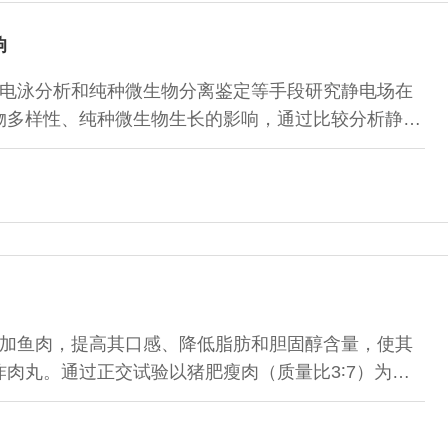
响
电泳分析和纯种微生物分离鉴定等手段研究静电场在
物多样性、纯种微生物生长的影响，通过比较分析静电
电场延长白切鸡货架期的机理。结果表明：白切鸡是一
场处理可延长白切鸡产品的货架期。白切鸡中的微生物
物为主。静电场对纯种微生物生长的抑制存在种属差异
加鱼肉，提高其口感、降低脂肪和胆固醇含量，使其
肉丸。通过正交试验以猪肥瘦肉（质量比3∶7）为基
、食盐、饮用水等制成熟制品，经感官评定、成品率分
（配方）。结果表明：猪肉鱼肉复合肉丸最佳用料配方