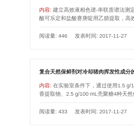
内容:
建立高效液相色谱-串联质谱法测
酸可乐定和盐酸赛庚啶用乙腈提取，高效液
BEH C18色谱柱（100?mm×2.1?m
洗脱，电喷雾正电子（ESI+）模式电
阅读量: 446 发表时间: 2017-11-27
盐酸可乐定和盐酸赛庚啶标准溶液在1.0
乐定和盐酸赛庚啶的检出限均为0.20?μg
复合天然保鲜剂对冷却猪肉挥发性成分
内容:
在实验室条件下，通过使用1.5 g/100 
香提取物、2.5 g/100 mL壳聚糖
对复合天然保鲜剂处理前后的冷却猪肉
类物质、其他物质含量明显增加。处理
阅读量: 433 发表时间: 2017-11-27
物质含量分别为36.77%、33.87%、2
质、酯类物质和酮类物质含量分别为8.1