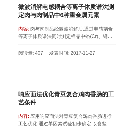
度范围内呈良好的线性,线性相关系数大于
微波消解电感耦合等离子体质谱法测
0.999,鱼肉样品中最低定量限为1.0μg/kg.鱼肉
定肉与肉制品中6种重金属元素
样品中添加1.0~2.0μg/kg的回收率
内容:
肉与肉制品经微波消解后,通过电感耦合
等离子体质谱法同时测定样品中铬(Cr)、铜
(Cu)、砷(As)、镉(Cd)、汞(Hg)、铅(Pb)6种金
属元素.实验进行了方法学验证,6种元素检出限
阅读量: 407 发表时间: 2017-11-27
在0.15~5.52μg/kg之间,相关系数>0.999.测定
值的相对标准偏差均小于5%,回收率为
82.0%~110.0%.此方法简便、快速、灵敏度
高、结果准确,可用于肉与肉制品中金属元素的
日常检测.
响应面法优化青豆复合鸡肉香肠的工
艺条件
内容:
应用响应面法对青豆复合鸡肉香肠进行
工艺优化,通过单因素试验初步确定,以食盐添
加量、腌制时间、青豆添加量为自变量,以亚硝