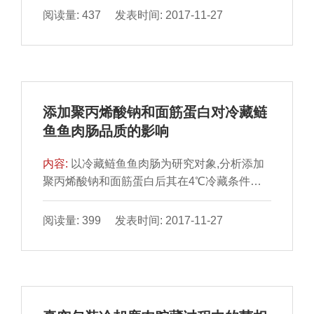
酸盐残留量为响应值,进行Box-Behnken试验设
阅读量: 437 发表时间: 2017-11-27
计,并构建二次回归方程.结果表明:最佳工艺条
件为食盐添加量2.54%、腌制时间36 h、青豆
添加量10.84%,此时亚硝酸盐残留量最低,香肠
整体色泽、口感最佳.
添加聚丙烯酸钠和面筋蛋白对冷藏鲢
鱼鱼肉肠品质的影响
内容:
以冷藏鲢鱼鱼肉肠为研究对象,分析添加
聚丙烯酸钠和面筋蛋白后其在4℃冷藏条件下
的质构特性、蒸煮损失率、持水性、pH值和菌
落总数的变化.结果表明:添加0.2%的聚丙烯酸
阅读量: 399 发表时间: 2017-11-27
钠和3%面筋蛋白可以有效延长鲢鱼鱼肉肠在
4℃冷藏的货架期,提高其在冷藏过程中鲢鱼鱼
肉肠的pH值、持水性、蒸煮损失、硬度、弹
性、黏聚性、咀嚼度和白度的稳定性.