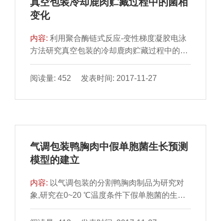
真空包装冷却鹿肉贮藏过程中的菌相
变化
内容:
利用聚合酶链式反应-变性梯度凝胶电泳
方法研究真空包装的冷却鹿肉贮藏过程中的菌
相变化.将冷却鹿肉真空包装贮藏于0~2℃条件
下,每隔5 d取出,利用细菌试剂盒提取细菌DNA,
阅读量: 452 发表时间: 2017-11-27
进行聚合酶链式反应-变性梯度凝胶电泳分析,
同时对16S rDNA V3区的DGGE图谱进行割胶
测序,检测到贮藏末期主要是苏黎世克罗诺杆
菌、斯氏普罗威登斯菌,棕色类香味菌,乳酸发
酵类梭菌等成为优势腐败菌.
气调包装鸭胸肉中假单胞菌生长预测
模型的建立
内容:
以气调包装的分割鸭胸肉制品为研究对
象,研究在0~20 ℃温度条件下假单胞菌的生长
预测模型.结果表明:根据5 ℃温度下的挥发性盐
基氮值、菌落总数、假单胞菌落数、感官评价