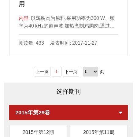
用
腌制后期达到最大值,乳酸菌的数量在成熟1个
月达到最大值.结论:从数量上来说,乳酸菌是牛
内容:
以鸡胸肉为原料,采用功率为300 W、频
干巴加工中
率为40 kHz的超声波,加热煮制鸡胸肉.通过测
定鸡胸肉中NaCl含量、嫩度、蒸煮损失、蛋白
质变性程度等指标,比较超声波处理组与传统加
阅读量: 433 发表时间: 2017-11-27
热煮制组性能的优劣.结果表明:在处理时间为
25 min时,超声波处理组鸡胸肉的NaCl含量及
嫩度比传统加热煮制组分别提高了49.8%、
上一页
1
下一页
页
34.1%,鸡胸肉的蒸煮损失相对于传统加热煮制
组下降了29.1%;蛋白质变性程度比传统加热煮
制组显著增大(P<0.05).此设计改进了传统加热
选择期刊
的不足以及现阶段超声波处理设备产热低的缺
陷,达到在实际生产中
2015年第29卷
2015年第12期
2015年第11期