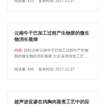
阅读量: 413 发表时间: 2017-11-27
等指标确定腐控值为6.344
2(lg(CFU/g)).Gompertz一级模型可以很准确地
描述假单胞菌的生长.绘制不同温度下假单胞菌
的实际值和预测值生长曲线,重合度较好.验证
一级模型的预测效果,准确因子(Af)、偏差因子
云南牛干巴加工过程产生物胺的微生
(Bf)均在1左右,模型拟合效果较好.用平方根模
物消长规律
型构建了假单胞菌的二级模型,描述了最大比生
长速率和延滞期与温度变化的关系.
内容:
目的:分析云南牛干巴加工过程中产生物
胺的微生物的消长规律.方法:采用传统工艺加
工牛干巴,并于腌制前、腌制中期、腌制后期、
成熟1个月、成熟2个月及成熟3个月取样,用选
阅读量: 445 发表时间: 2017-11-27
择性培养基对菌落总数和产生物胺微生物:乳酸
菌、假单胞菌属和肠杆菌科细菌进行菌落计数.
结果:菌落总数在加工过程中先增加后减少,在
成熟1个月时达到最大值;乳酸菌、假单胞菌属
和肠杆菌科细菌的数量在加工过程中先增加后
超声波促渗在鸡胸肉蒸煮工艺中的应
减少;其中假单胞菌属和肠杆菌科细菌的数量在