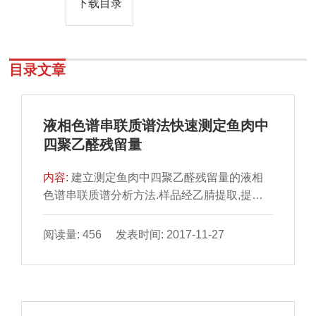
下载目录
目录文章
液相色谱串联质谱法快速测定鱼肉中
四聚乙醛残留量
内容:
建立测定鱼肉中四聚乙醛残留量的液相
色谱串联质谱分析方法.样品经乙腈提取,提取
液经盐析后采用N-丙基乙二胺和C18填料净化,
净化液经0.1%甲酸溶液稀释后进样分析.分析
阅读量: 456 发表时间: 2017-11-27
时采用Acquity BEH C18,以0.1%甲酸溶液和乙
腈作为流动相作梯度洗脱,电喷雾正电子(ESI+)
模式电离,多反应监测(MRM)模式检测,内标法
校准进行定量.四聚乙醛在0.05~5.0μg/L质量浓