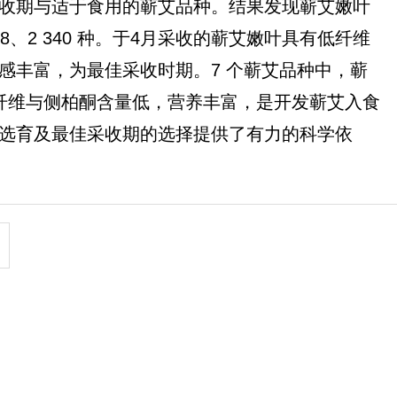
收期与适于食用的蕲艾品种。结果发现蕲艾嫩叶
、2 340 种。于4月采收的蕲艾嫩叶具有低纤维
感丰富，为最佳采收时期。7 个蕲艾品种中，蕲
纤维与侧柏酮含量低，营养丰富，是开发蕲艾入食
选育及最佳采收期的选择提供了有力的科学依