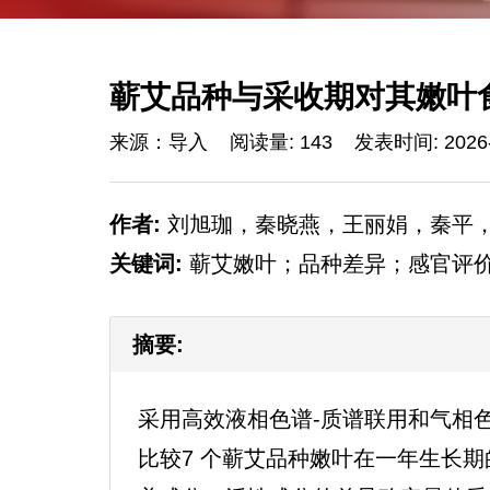
蕲艾品种与采收期对其嫩叶
来源：导入
阅读量: 143
发表时间: 2026-
作者:
刘旭珈，秦晓燕，王丽娟，秦平
关键词:
蕲艾嫩叶；品种差异；感官评
摘要:
采用高效液相色谱-质谱联用和气相
比较7 个蕲艾品种嫩叶在一年生长期