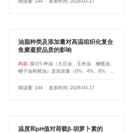
阅读量: 144 发表时间: 2026-03-17
合物通过“疏水作用主导、极性作用辅助”机制
糖与淀粉形成的复合基质对壬酸包埋能力、包
维持稳定，氢键与疏水网络共同保障结合特异
埋稳定性及复合物结构理化特性的影响。对复
性，范德华力与气相自由能为主要结合驱动
合凝胶进行质构分析发现，改变壳聚糖分子质
力。感官评价验证了分子结合稳定性与愉悦度
量与质量分数可显著调控复合凝胶的质构特
的正相关性，其中1,1-二甲基乙基-二甲基苯酚
性：低至中等分子质量（50、200 kDa）组的
与γ-苯基-γ-丁内酯得分最高。本研究构建了四
油脂种类及添加量对高温组织化复合
硬度、咀嚼性随壳聚糖质量分数升高而降低，
川晒醋“风味-受体-愉悦”的分子作用网络，为开
鱼糜凝胶品质的影响
500 kDa组则呈上升趋势；流变学特性表明，
发具有情绪调节功能的新型食品提供了理论依
添加壳聚糖可以增加复合凝胶的储能模量
据。
内容:
探讨5 种油（大豆油、玉米油、橄榄油、
（G′）和损耗模量（G″），糊化温度的调控效
椰子油和猪油）及添加量（0%、4%、8%、
果依赖于壳聚糖分子质量与添加量的共同作
12%和16%）对杂鱼糜和南极磷虾高温组织化
用，50 kDa壳聚糖以质量分数为1%时延迟糊
复合鱼糜凝胶的凝胶强度、硬度、乳化稳定
阅读量: 144 发表时间: 2026-03-17
化效果最优，200、500 kDa壳聚糖则以1.5%
性、流变特性及微观结构等的影响规律，并进
添加量效果最佳，1 000 kDa壳聚糖在质量分
行了相关性分析。结果表明，随着油添加量增
数为2%时有最佳延迟糊化效果。X射线衍射分
加，复合鱼糜凝胶的凝胶强度和硬度显著降低
析显示，随壳聚糖添加量增加，复合物在
（P＜0.05），凝胶结构稳定性下降。适量油
7.8°、13°、20°处衍射峰更尖锐；短程有序性
可使凝胶形成更均匀的网络结构，过量即引起
分析表明，官能团峰值发生移动但无新特征峰
温度和pH值对荷载β-胡萝卜素的
凝胶品质下降，其影响程度主要取决于脂肪酸
形成，证实分子间作用力发生改变；微观形貌