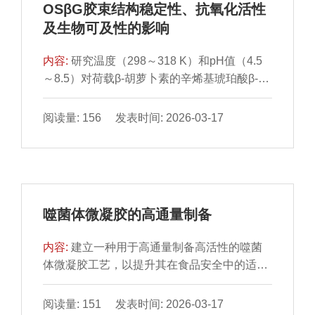
OSβG胶束结构稳定性、抗氧化活性
组成。富含多不饱和脂肪酸的玉米油表现出较
呈现表面光滑、规则的蜂窝状结构；X射线光
及生物可及性的影响
优异的结构稳定性，三维网络结构更为紧密，
电子能谱验证了淀粉与壳聚糖的相互作用；热
油滴小且分布均匀；富含单不饱和脂肪酸、月
重分析结果表明，1.5%添加量下复合物残余量
内容:
研究温度（298～318 K）和pH值（4.5
桂酸和饱和脂肪酸的橄榄油、椰子油和猪油整
最大（27.91%，200 kDa组）。本研究可为开
～8.5）对荷载β-胡萝卜素的辛烯基琥珀酸β-葡
体凝胶品质较差，接受度较低。油脂影响下的
发高效风味分子包埋载体及优化食品风味稳定
聚糖酯（octenylsuccinated β-glucan
高温组织化复合鱼糜凝胶的各项指标与感官评
化技术提供理论依据。
micelles，OSβG）胶束稳定性、抗氧化活性
价之间相关性分析发现，色度、倾斜角（直立
阅读量: 156 发表时间: 2026-03-17
及生物可及性的影响，通过差示扫描量热、热
稳定性）、凝胶强度等理化指标与感官评价中
重和微商热重分析发现，荷载胶束的热降解峰
质地、口感和接受度间存在显著相关性。研究
值温度随温度和pH值增加均呈现“抛物线”形变
结果为开发高质量鱼糜制品提供了科学依据，
化趋势，其峰值位于313 K和pH 7.5。10 h紫
并为鱼糜加工中的油脂应用策略提供了参考。
外线照射和30 d常温避光贮藏结果说明，温度
噬菌体微凝胶的高通量制备
313 K和pH 7.5时荷载胶束中β-胡萝卜素降解
最慢、保留率最高。通过一级动力学和
内容:
建立一种用于高通量制备高活性的噬菌
Weibull模型拟合发现，各温度和pH值条件下
体微凝胶工艺，以提升其在食品安全中的适用
β-胡萝卜素降解均符合Weibull模型机制，其降
性。该方法采用聚苯乙烯蜂窝膜作为模板。通
解速率随温度和pH值增加均呈“U”形变化。随
过室温挥发，使聚苯乙烯溶液自组装形成蜂窝
阅读量: 151 发表时间: 2026-03-17
着温度和pH值提高，荷载胶束清除1,1-二苯