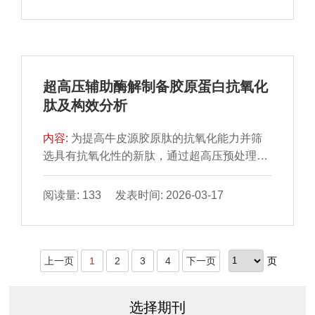
状多孔薄膜。随后，将噬菌体交联剂滴入蜂窝
基-2-三硝基苯肼自由基和2,2’-联氮-双(3-乙基
状薄膜模板中进一步制造噬菌体微凝胶。结果
苯并噻唑啉-6-磺酸)阳离子自由基的半抑制浓
表明，每平方厘米模板制备超过
度值呈现“U”形趋势，生物可及性呈现“抛物
（29.6±3.42）×104 个噬菌体微凝胶，每个微
线”形趋势，三者均与其结构稳定性及紧凑性密
凝胶含有（4.03±2.25）×102 个噬菌体。相对
切相关。结果说明，OSβG胶束能够增强β-胡
超高压辅助酶解制备胶原蛋白抗氧化
于游离噬菌体，噬菌体微凝胶在恒温下稳定存
萝卜素稳定性、抗氧化活性及生物可及性，荷
肽及构效分析
活9 h后，其抗菌能力是游离噬菌体的
载温度313 K和pH 7.5时效果最佳；这与温度
（4.07±1.28）倍。噬菌体微凝胶能够显著延
和pH值通过改变OSβG质子化水平和β-胡萝卜
内容:
为提高牛皮源胶原肽的抗氧化能力并筛
缓鸡蛋表面沙门氏菌的生长速度，保障鸡蛋的
素与OSβG之间的分子作用力，进而影响胶束
选具有抗氧化性的新肽，通过超高压预处理结
品质。本研究制备的噬菌体微凝胶采用环境友
结构稳定性及紧凑性有关。该研究说明可通过
合碱性蛋白酶制备抗氧化肽，并测定肽的抗氧
好的常温固化工艺，不仅完整保留了噬菌体颗
改变环境条件调控荷载胶束稳定性，指导荷载
化能力、结构特性、分子质量分布及有效肽段
阅读量: 133 发表时间: 2026-03-17
粒的天然抗菌活性，更借助微凝胶载体的生物
胶束在不同加工场景中的应用。
的氨基酸序列。研究发现，与常规酶解胶原蛋
相容性优势，为食品接触表面的生物膜防控开
白相比，超高压预处理酶解提高了胶原肽的抗
辟了可持续应用路径，有望在食品去污方面实
氧化活性、表面疏水性；暴露了更多的疏水性
现跨领域技术突破。
上一页
1
2
3
4
下一页
页
基团，疏水性氨基酸含量增多；形态学分析显
示，超高压后胶原肽产生更多非定形结构，分
子质量变小，胶原肽颗粒变小；并经过分离纯
选择期刊
化鉴定出4 种具有抗氧化活性的新肽。本研究