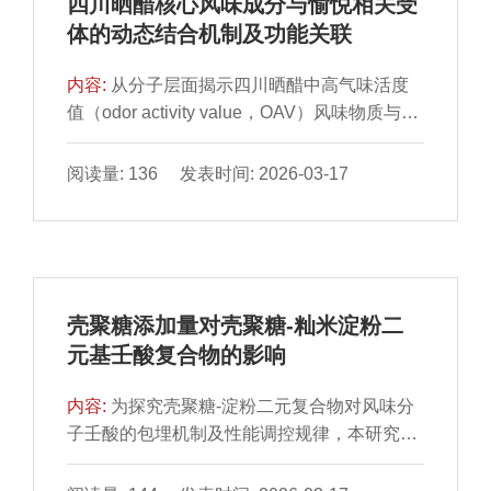
四川晒醋核心风味成分与愉悦相关受
蕲艾品种中，蕲特2号嫩叶回甜不涩，适口性
定性、相互作用力和关键结合位点。通过FMO
体的动态结合机制及功能关联
佳，粗纤维与侧柏酮含量低，营养丰富，是开
计算确定了Asp和Glu等氨基酸残基为咸味肽与
发蕲艾入食的理想资源。本研究为食用蕲艾品
TMC4结合的主要活性位点，且低能级差倾向
内容:
从分子层面揭示四川晒醋中高气味活度
种选育及最佳采收期的选择提供了有力的科学
于对应低对接分数。感官评价结果表明，与
值（odor activity value，OAV）风味物质与嗅
依据。
TMC4受体结合能越低的咸味肽，在实际感官
觉愉悦相关受体的相互作用机制。通过感官组
评价中往往表现出越强的咸味强度。以上研究
学筛选获得OAV＞1的26 种关键风味活性物
阅读量: 136 发表时间: 2026-03-17
结果有助于挖掘潜在咸味肽，为基于计算模拟
质，结合血脑屏障渗透性及相关参数（lg S＞
的高效筛选体系建立提供理论，也可以为低盐
－4、lg P＜5、分子质量＜300 Da）进一步筛
食品开发提供创新策略。
选出23 种可作用于中枢的化合物。利用
SwissTargetPrediction数据库预测靶点，经
UniProt检索及蛋白质互作网络分析，确定多
壳聚糖添加量对壳聚糖-籼米淀粉二
巴胺D2受体、单胺氧化酶B、5-羟色胺2A受
元基壬酸复合物的影响
体、5-羟色胺2C受体为核心调控靶点。分子对
接结果显示，75%的受体-配体对结合自由能小
内容:
为探究壳聚糖-淀粉二元复合物对风味分
于－4.25 kcal/mol，其中1,1-二甲基乙基-二甲
子壬酸的包埋机制及性能调控规律，本研究系
基苯酚与单胺氧化酶B的结合能最低（－8.00
统考察不同分子质量（50、200、500、1 000
kcal/mol）。100 ns分子动力学模拟证实，复
kDa）和质量分数（1%、1.5%、2%）的壳聚