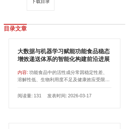
下载目录
目录文章
大数据与机器学习赋能功能食品稳态
增效递送体系的智能化构建前沿进展
内容:
功能食品中的活性成分常因稳定性差、
溶解性低、生物利用度不足及健康效应受限而
难以发挥应有效性能。稳态增效递送体系
（shelf-stable and efficacy-enhanced delivery
阅读量: 131 发表时间: 2026-03-17
systems，SSEEDS）通过分散增溶、稳态包
埋、靶向控释、吸收增强及协同复配等策略，
实现高载量、高稳态与高效价的精准递送，成
为解决上述问题的重要途径。然而，传统构建