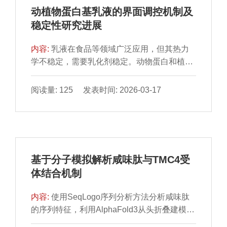
方式依赖经验试错，存在效率低、预测性差等
动植物蛋白基乳液的界面调控机制及
问题。本文综述大数据与机器学习（machine
稳定性研究进展
learning，ML）在SSEEDS智能构建中的最新
进展，系统探讨其在功能组分筛选、载体结构
内容:
乳液在食品等领域广泛应用，但其热力
设计、释放行为预测及多目标工艺优化等方面
学不稳定，需要乳化剂稳定。动物蛋白和植物
的应用。重点评述稳态增效体系的ML建模、
蛋白作为常见乳化剂，因分子结构差异，在乳
释放动力学预测与贝叶斯优化工艺调控的典型
液界面稳定中表现出不同优势。本文综述动植
阅读量: 125 发表时间: 2026-03-17
案例，并阐释ML在提升包封率、延长稳定性
物蛋白基乳液的界面调控机制及稳定性研究进
及增强生物可及性中的优势。最后，提出当前
展，并对比不同来源蛋白在乳化特性与界面稳
面临的数据孤岛、模型泛化性不足、经验依赖
定性能方面的表现；探讨动植物蛋白对低内相
性与跨尺度耦合挑战，并展望融合联邦学习、
乳液、高内相乳液和Pickering乳液等不同类型
可迁移学习与小样本增强、可解释人工智能与
乳液的稳定机制，及动植物蛋白基乳液的改性
数字孪生技术来应对挑战。本综述旨在为功能
基于分子模拟解析咸味肽与TMC4受
技术，如物理改性、化学改性、生物改性等在
食品SSEEDS的智能化构建提供有价值的技术
体结合机制
食品等研究领域的发展现状。
思路与方法参考。
内容:
使用SeqLogo序列分析方法分析咸味肽
的序列特征，利用AlphaFold3从头折叠建模方
法构建咸味受体跨膜通道样蛋白