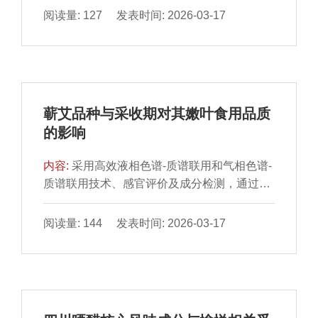
4（transmembrane channel like 4，TMC4）
阅读量: 127 发表时间: 2026-03-17
模型，同时采用分子模拟和前沿分子轨道
（frontier molecular orbital，FMO）计算技术
系统解析咸味肽与TMC4受体的相互作用机
制。结果表明，在生理pH值条件下，咸味肽富
含带电氨基酸，且大多数序列的N端或C端出
蕲艾品种与采收期对其嫩叶食用品质
现亲水性氨基酸。分子对接分析发现，长链肽
的影响
（8～11 肽）与TMC4受体的亲和力显著强于
短链肽，且咸味肽的咸味强度与TMC4受体对
内容:
采用高效液相色谱-质谱联用和气相色谱-
接分数呈负相关（P＜0.01）。咸味肽主要通
质谱联用技术、感官评价及成分检测，通过比
过氢键与TMC4受体结合，从而发挥咸味效
较7 个蕲艾品种嫩叶在一年生长期的5 个时间
果。ALA401、PHE405、LYS412、
点采收时的感官特性、理化指标、营养成分、
阅读量: 144 发表时间: 2026-03-17
ARG437、VAL495、GLN524、GLN527和
活性成分的差异确定最佳采收期与适于食用的
GLU531是TMC4受体的关键结合位点。同
蕲艾品种。结果发现蕲艾嫩叶中分别含有挥发
时，咸味肽和TMC4的亲水性氨基酸在其结合
性与非挥发性物质988、2 340 种。于4月采收
中起着关键作用，静电势能和残疾突变分析证
的蕲艾嫩叶具有低纤维高营养的特征，且叶片
明了Arg是咸味肽中的关键氨基酸。分子动力
更为脆嫩，口感丰富，为最佳采收时期。7 个
学模拟进一步明确了咸味肽与TMC4的结合稳