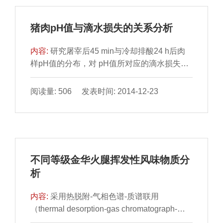
猪肉pH值与滴水损失的关系分析
内容:
研究屠宰后45 min与冷却排酸24 h后肉
样pH值的分布，对 pH值所对应的滴水损失的
分布规律进行分析。 结果表明：屠宰后45 min
与冷却排酸2...
阅读量: 506 发表时间: 2014-12-23
不同等级金华火腿挥发性风味物质分
析
内容:
采用热脱附-气相色谱-质谱联用
（thermal desorption-gas chromatograph-
mass spectrometer，TD-GC-MS）检 测不同