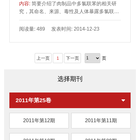
内容:
简要介绍了肉制品中多氯联苯的相关研
究，其命名、来源、毒性及人体暴露多氯联苯
的主要途径等。分前 处理和检测两个部分详细
阐述了目前国内...
阅读量: 489 发表时间: 2014-12-23
上一页
1
下一页
页
选择期刊
2011年第25卷
2011年第12期
2011年第11期