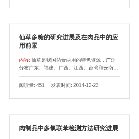
仙草多糖的研究进展及在肉品中的应
用前景
内容:
仙草是我国药食两用的特色资源，广泛
分布广东、福建、广西、江西、台湾和云南等
地，而仙草多糖是仙 草中含量最多、应用最为
广泛的有效成分...
阅读量: 451 发表时间: 2014-12-23
肉制品中多氯联苯检测方法研究进展