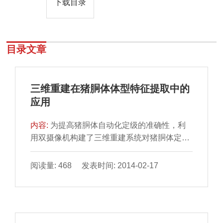
下载目录
目录文章
三维重建在猪胴体体型特征提取中的
应用
内容:
为提高猪胴体自动化定级的准确性，利
用双摄像机构建了三维重建系统对猪胴体定级
所涉及的胴体特征进 行提取，该系统通过胴体
图像处理、摄像...
阅读量: 468 发表时间: 2014-02-17