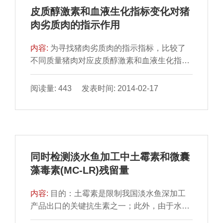
皮质醇激素和血液生化指标变化对猪
肉劣质肉的指示作用
内容:
为寻找猪肉劣质肉的指示指标，比较了
不同质量猪肉对应皮质醇激素和血液生化指标
的变化。结果表明，劣 质肉中白肌肉(PSE)对
应生猪血糖浓度...
阅读量: 443 发表时间: 2014-02-17
同时检测淡水鱼加工中土霉素和微囊
藻毒素(MC-LR)残留量
内容:
目的：土霉素是限制我国淡水鱼深加工
产品出口的关键抗生素之一；此外，由于水污
染加重，淡水鱼中藻 毒素残留问题也很严重。