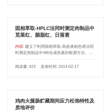
固相萃取-HPLC法同时测定肉制品中
苋菜红、胭脂红、日落黄
内容:
建立了利用固相萃取-高效液相色谱法同
时测定肉制品中4种合成色素的检测方法。样
品经乙醇、氨水和水溶液(7:2:1，m/m)提取
后，固相萃取净化，...
阅读量: 423 发表时间: 2014-02-17
鸡肉火腿肠贮藏期间应力松弛特性及
质地评价