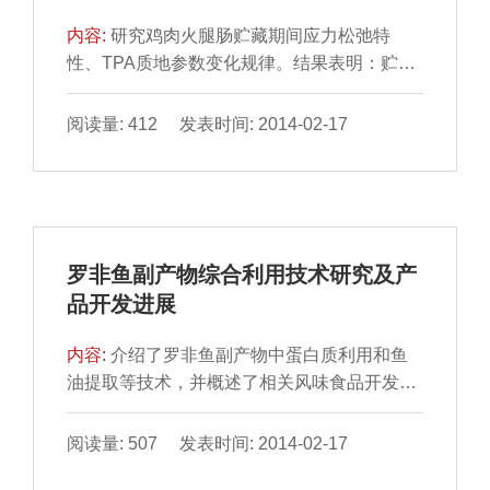
内容:
研究鸡肉火腿肠贮藏期间应力松弛特
性、TPA质地参数变化规律。结果表明：贮藏
时间对阻尼体黏滞系数&eta;影响不显著，对其
余3个松弛参数影响...
阅读量: 412 发表时间: 2014-02-17
罗非鱼副产物综合利用技术研究及产
品开发进展
内容:
介绍了罗非鱼副产物中蛋白质利用和鱼
油提取等技术，并概述了相关风味食品开发进
展，展望了罗非鱼副 产物利用的前景，以期为
相关研究提供参考。
阅读量: 507 发表时间: 2014-02-17