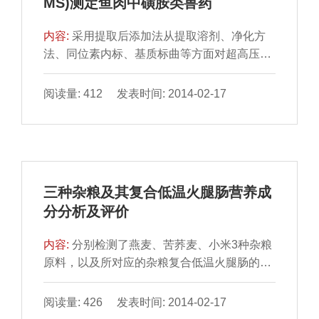
MS)测定鱼肉中磺胺类兽药
内容:
采用提取后添加法从提取溶剂、净化方
法、同位素内标、基质标曲等方面对超高压液
相色谱-串联质谱法测定鱼肉中的磺胺类兽药残
留进行基质效应...
阅读量: 412 发表时间: 2014-02-17
三种杂粮及其复合低温火腿肠营养成
分分析及评价
内容:
分别检测了燕麦、苦荞麦、小米3种杂粮
原料，以及所对应的杂粮复合低温火腿肠的营
养成分，并对其进行了营养价值评价。结果表
明：燕麦片、苦...
阅读量: 426 发表时间: 2014-02-17