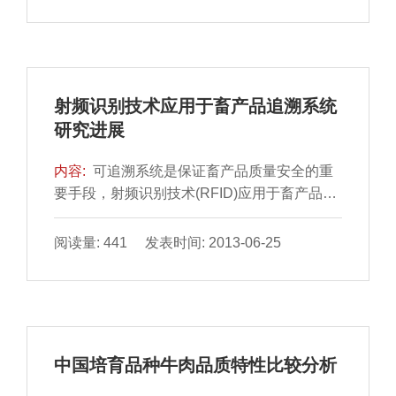
型香肠的功能性质，近年来得到广泛的研究。
本文综述了柑橘类副产物改善乳化型香肠品质
的应用研究进展，为国内柑橘类副产物改善肉
制品品质的相关应用研究提供一定的指导。
射频识别技术应用于畜产品追溯系统
研究进展
内容:
可追溯系统是保证畜产品质量安全的重
要手段，射频识别技术(RFID)应用于畜产品可
追溯系统的个体标识已经成为一种趋势。本文
阐述了利用RFID技术构建畜产品可追溯系统
阅读量: 441 发表时间: 2013-06-25
对于食品安全问题的重要性和必要性。文章介
绍了RFID技术的基本原理和特点，RFID技术
在可追溯系统中应用的主要技术指标，回顾了
发达国家和地区可追溯制度建设和可追溯系统
的实施情况，比较了国内可追溯系统的发展与
中国培育品种牛肉品质特性比较分析
应用现状，归结出RFID技术...