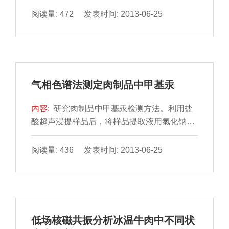
酸和背脂中的脂肪酸，从营养学角度进行分析
阅读量: 472 发表时间: 2013-06-25
评价。结果表明：玉山黑猪背最长肌中17种氨
基酸总含量为19.16%，其中鲜味氨基酸和必
需氨基酸占总氨基酸的比例分别为38.96%和
44.78%，具有较浓的鲜味和较高的蛋白质生
物效价，而且氨基酸评分结果表明玉山黑猪的
气相色谱法测定肉制品中甲基汞
必需氨基酸比例适宜，有利于人体吸收；玉山
黑猪肉中...
内容:
研究肉制品中甲基汞检测方法。利用盐
酸超声浸提样品后，将样品提取液用氯化钠盐
析-苯萃取的方法，提取出各类食品中的甲基
汞，建立了气相色谱法(附电子捕获检测器)测
阅读量: 436 发表时间: 2013-06-25
定食品中甲基汞的方法。本方法相对标准偏差
1.31%～3.99%，检出限为0.01mg/kg，回收率
在86.4%～98.9%之间，具有操作简便快速、
灵敏度高等优点。
低场核磁共振分析冰温牛肉中不同状