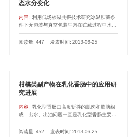
态水分变化
内容:
利用低场核磁共振技术研究冰温贮藏条
件下无包装与真空包装牛肉在贮藏过程中水分
弛豫参数的变化规律。通过驰豫测定，结果显
示新鲜牛肉中有3种不同活动状态的水分，即
阅读量: 447 发表时间: 2013-06-25
结合水、不易流动水和自由水，其对应的横向
弛豫时间分别是T21、T22、T23。对弛豫参数
与常见肉品质指标进行皮尔逊相关系数分析，
揭示了两者间的相关性。结果表明：无包装牛
肉自由水弛豫参数与其品质指标均有较强的相
柑橘类副产物在乳化香肠中的应用研
关性，而真空包装牛肉的弛豫参数与其品质
究进展
指...
内容:
乳化型香肠由高度斩拌的肌肉和脂肪组
成，出水、出油问题一直是乳化型香肠主要的
质量问题。富含果胶等膳食纤维的柑橘类副产
物可以改善乳化型香肠的蒸煮品质，提高乳化
阅读量: 452 发表时间: 2013-06-25