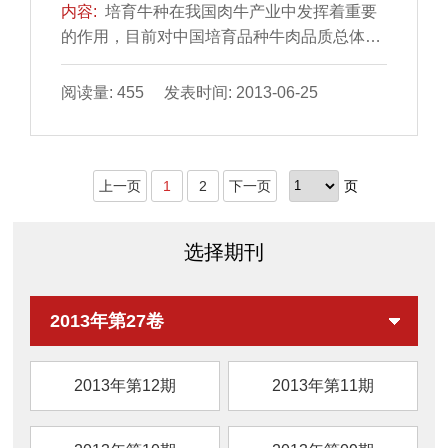
内容:
培育牛种在我国肉牛产业中发挥着重要
的作用，目前对中国培育品种牛肉品质总体情
况进行研究的文章未见报道。了解培育品种牛
肉的肉质总体状况，对我国牛种的选育、合理
阅读量: 455 发表时间: 2013-06-25
开发利用牛种以及保障牛肉品质有重要的参考
作用。本文对目前国内关于培育品种牛肉品质
的研究进行总结发现我国培育品种牛肉肉质较
上一页
1
2
下一页
页
差，结合我国的牛肉生产现状以及肉牛产业的
发展趋势提出了几点建议：牛种的选育应把握
牛肉的消费结构和方向，从肉质角度分析牛
选择期刊
种...
2013年第27卷
2013年第12期
2013年第11期