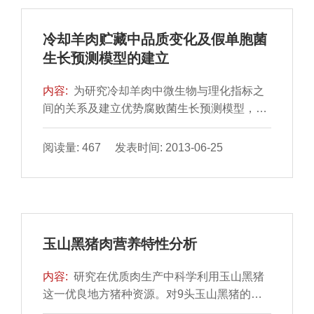
大比生长速率和延滞期的影响。通过计算准确
因子和偏差因子对一级模型进行了验证，结果
冷却羊肉贮藏中品质变化及假单胞菌
准确因子AF值均在1左右，偏差因子BF值在
生长预测模型的建立
0...
内容:
为研究冷却羊肉中微生物与理化指标之
间的关系及建立优势腐败菌生长预测模型，文
中对冷却羊肉的多个理化指标和主要致腐微生
物进行研究。实验测定了冷却羊肉在4℃条件
阅读量: 467 发表时间: 2013-06-25
贮藏下菌落总
玉山黑猪肉营养特性分析
内容:
研究在优质肉生产中科学利用玉山黑猪
这一优良地方猪种资源。对9头玉山黑猪的背
最长肌中肌内脂肪、氨基酸、肌苷酸以及脂肪