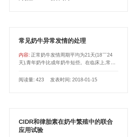
状分析金山区种畜场是一个集体所有制牧场,从
几十年牧场经营过程中所面临的诸多困难因素,
深深感到乳牛场的经营管理、技术管理以及外
力支撑搬迁、环保投资的重要性。表1中所列
数据是金山区种畜场10年前后产量、效益等项
常见奶牛异常发情的处理
目的分析,数据均摘自历年帐目及保存资料,以
客观...
内容:
正常奶牛发情周期平均为21天(18￣24
天),青年奶牛比成年奶牛短些。在临床上,常因
营养不良、饲料单一、泌乳过多、环境温度突
变等因素,导致体内激素分泌失调,引起异常发
阅读量: 423 发表时间: 2018-01-15
情,造成失配或误配。临床上要根据不同情况进
行处理。1二次发情临床上约占30%左右的产
后奶牛,产后第一次发情、排卵、配种后,接着
又很快出现第二次发情,与第一次发情间隔少则
3￣5天,多则7￣10天,但发情表现明显。对二次
CIDR和律胎素在奶牛繁殖中的联合
发情奶牛要及时进行第二次输精,输精准胎率较
应用试验
高。...