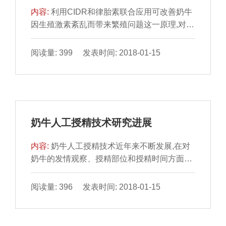
内容:
利用CIDR和律胎素联合应用可改善奶牛
因生殖激素紊乱而带来繁殖问题这一原理,对患
有卵巢静止或卵巢囊肿的奶牛进行治疗试验,获
得了受孕率分别达到50%与60%的结果。
阅读量: 399 发表时间: 2018-01-15
奶牛人工授精技术研究进展
内容:
奶牛人工授精技术近年来不断发展,在对
奶牛的发情观察、授精部位和授精时间方面有
了一些新的认识,文中主要介绍这三方面的研究
进展。
阅读量: 396 发表时间: 2018-01-15