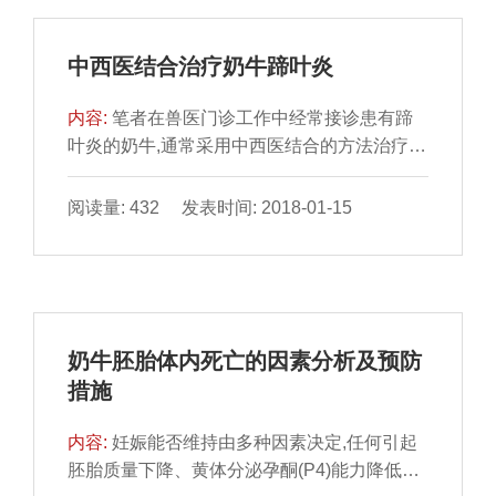
中西医结合治疗奶牛蹄叶炎
内容:
笔者在兽医门诊工作中经常接诊患有蹄
叶炎的奶牛,通常采用中西医结合的方法治疗,
效果非常明显。1病因1.1饲养失宜畜主为了提
高产奶量,长期饲喂过多的精料或饲料骤变,奶
阅读量: 432 发表时间: 2018-01-15
牛缺乏运动,引起消化障碍、产生有毒物质被吸
收后造成血液循环紊乱,使真皮瘀血而发炎。
1.2蹄形不正如高蹄、低蹄、过长蹄等使蹄的
机能受到严重障碍,影响蹄的血液循环而容易诱
发本病。2症状患牛体温升高至39￣40℃,呼吸
奶牛胚胎体内死亡的因素分析及预防
急促,蹄部动脉搏动亢进,蹄温升高,用蹄钳敲打
措施
或钳压...
内容:
妊娠能否维持由多种因素决定,任何引起
胚胎质量下降、黄体分泌孕酮(P4)能力降低及