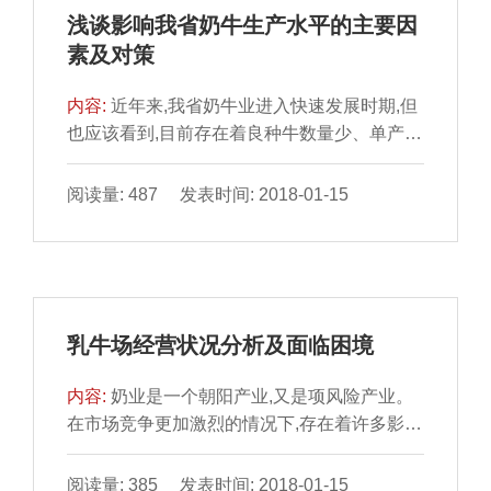
浅谈影响我省奶牛生产水平的主要因
素及对策
内容:
近年来,我省奶牛业进入快速发展时期,但
也应该看到,目前存在着良种牛数量少、单产水
平低、利用年限短、经济效益差等问题。据
2004年统计奶牛存栏21.42万头,纯种奶牛仅2
阅读量: 487 发表时间: 2018-01-15
万头(占9%),其余为改良牛;我省荷斯坦牛年均
单产仅4500kg。现根据我们多年的经验,联系
我省现状,提出一些发展的探讨性意见。国外有
关资料报道,各科学对奶牛业发展的贡献率分
析,遗传育种技术贡献率最大,达到了40%,其次
乳牛场经营状况分析及面临困境
为生理与环境技术。1遗传因素纵观我省奶牛
生产,质量...
内容:
奶业是一个朝阳产业,又是项风险产业。
在市场竞争更加激烈的情况下,存在着许多影响
奶业生存和发展的变数。下面以上海市金山区
种畜场为例,对乳牛场的现状作短浅分析。1现
阅读量: 385 发表时间: 2018-01-15