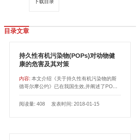
下载目录
目录文章
持久性有机污染物(POPs)对动物健
康的危害及其对策
内容:
本文介绍《关于持久性有机污染物的斯
德哥尔摩公约》已在我国生效,并阐述了POPs
的概念、性质及分类;POPs对动物危害的事
件;12种POPs对动物健康的危害以及防制对
阅读量: 408 发表时间: 2018-01-15
策。