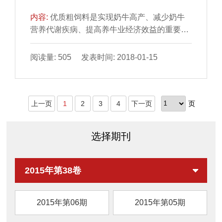
收...
内容:
优质粗饲料是实现奶牛高产、减少奶牛
营养代谢疾病、提高养牛业经济效益的重要物
质基础。但作为许多地方主要粗饲料来源的玉
米秸秆,在未经处理前,其营养价值较低,而据报
阅读量: 505 发表时间: 2018-01-15
道,将玉米秸秆加工成高能饲草饲料后,其产奶
净能可达到2.13NND/kg;且经高温消毒处理,饲
喂泌乳奶牛也很安全。为此,南京奶业集团原仙
上一页
1
2
3
4
下一页
页
林奶牛场对盱眙金泰高能饲草饲料有限公司采
用高新技术加工生产的高能饲草饲料进行饲喂
试验,结果如下。1材料与方法1.1试验时间及
选择期刊
参...
2015年第38卷
2015年第06期
2015年第05期