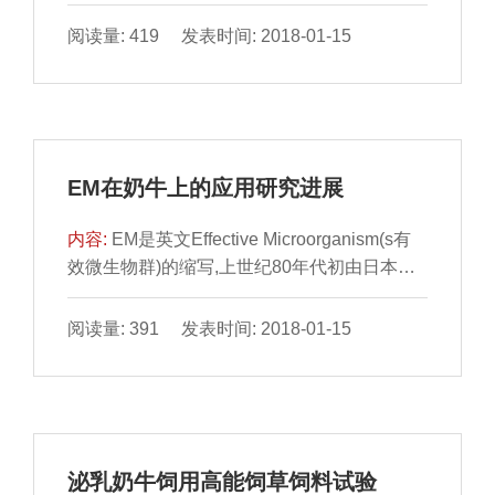
不适宜的子宫内环境等都可能导致胚胎死亡。
奶牛妊娠损失主要由42天前的胚胎死亡引起的
阅读量: 419 发表时间: 2018-01-15
(高产奶牛可能持续到42￣56天),42天后的胎儿
损失一般不超过10%(Vasconcelos,1997)。经
产牛排卵并受精的百分率约为75%￣80%,而第
42天的妊娠率降到35%￣45%,据此估计,胚胎
死亡率应为25%￣40%。我国南方因高温多湿
EM在奶牛上的应用研究进展
等,夏季泌乳牛受胎率降低至15%左右,因此胚
胎死亡率可...
内容:
EM是英文Effective Microorganism(s有
效微生物群)的缩写,上世纪80年代初由日本比
嘉照夫教授研制成功,其在促进畜禽生长,提高
抗病能力,清除粪尿恶臭,生产绿色食品等方面
阅读量: 391 发表时间: 2018-01-15
具有显著作用。1EM的组成及特点1.1光合细
菌光合细菌菌体本身含有丰富的蛋白质、维生
素、辅酶Q等、抗病毒物质和生长促进因子。
1.2乳酸菌乳酸菌能阻止和抑制致病菌的侵入
和定植,维持正常生态平衡。合成多种氨基酸和
泌乳奶牛饲用高能饲草饲料试验
维生素,产生消化酶类,帮助食物消化和营养吸