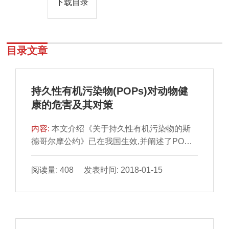
下载目录
目录文章
持久性有机污染物(POPs)对动物健
康的危害及其对策
内容:
本文介绍《关于持久性有机污染物的斯
德哥尔摩公约》已在我国生效,并阐述了POPs
的概念、性质及分类;POPs对动物危害的事
件;12种POPs对动物健康的危害以及防制对
阅读量: 408 发表时间: 2018-01-15
策。