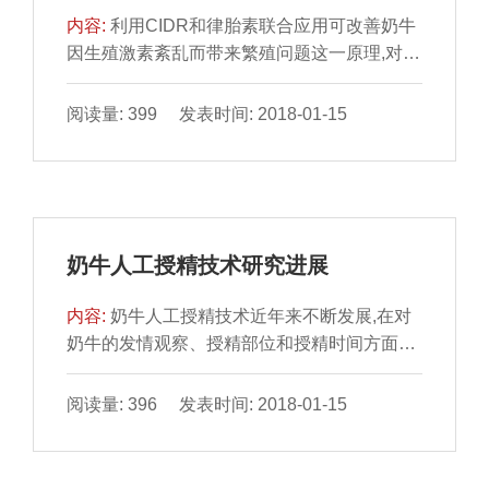
内容:
利用CIDR和律胎素联合应用可改善奶牛
因生殖激素紊乱而带来繁殖问题这一原理,对患
有卵巢静止或卵巢囊肿的奶牛进行治疗试验,获
得了受孕率分别达到50%与60%的结果。
阅读量: 399 发表时间: 2018-01-15
奶牛人工授精技术研究进展
内容:
奶牛人工授精技术近年来不断发展,在对
奶牛的发情观察、授精部位和授精时间方面有
了一些新的认识,文中主要介绍这三方面的研究
进展。
阅读量: 396 发表时间: 2018-01-15