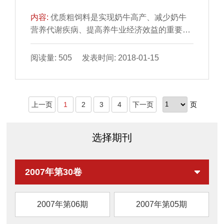
收...
内容:
优质粗饲料是实现奶牛高产、减少奶牛
营养代谢疾病、提高养牛业经济效益的重要物
质基础。但作为许多地方主要粗饲料来源的玉
米秸秆,在未经处理前,其营养价值较低,而据报
阅读量: 505 发表时间: 2018-01-15
道,将玉米秸秆加工成高能饲草饲料后,其产奶
净能可达到2.13NND/kg;且经高温消毒处理,饲
喂泌乳奶牛也很安全。为此,南京奶业集团原仙
上一页
1
2
3
4
下一页
页
林奶牛场对盱眙金泰高能饲草饲料有限公司采
用高新技术加工生产的高能饲草饲料进行饲喂
试验,结果如下。1材料与方法1.1试验时间及
选择期刊
参...
2007年第30卷
2007年第06期
2007年第05期