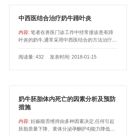
中西医结合治疗奶牛蹄叶炎
内容:
笔者在兽医门诊工作中经常接诊患有蹄
叶炎的奶牛,通常采用中西医结合的方法治疗,
效果非常明显。1病因1.1饲养失宜畜主为了提
高产奶量,长期饲喂过多的精料或饲料骤变,奶
阅读量: 432 发表时间: 2018-01-15
牛缺乏运动,引起消化障碍、产生有毒物质被吸
收后造成血液循环紊乱,使真皮瘀血而发炎。
1.2蹄形不正如高蹄、低蹄、过长蹄等使蹄的
机能受到严重障碍,影响蹄的血液循环而容易诱
发本病。2症状患牛体温升高至39￣40℃,呼吸
奶牛胚胎体内死亡的因素分析及预防
急促,蹄部动脉搏动亢进,蹄温升高,用蹄钳敲打
措施
或钳压...
内容:
妊娠能否维持由多种因素决定,任何引起
胚胎质量下降、黄体分泌孕酮(P4)能力降低及