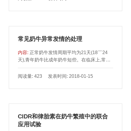
状分析金山区种畜场是一个集体所有制牧场,从
几十年牧场经营过程中所面临的诸多困难因素,
深深感到乳牛场的经营管理、技术管理以及外
力支撑搬迁、环保投资的重要性。表1中所列
数据是金山区种畜场10年前后产量、效益等项
常见奶牛异常发情的处理
目的分析,数据均摘自历年帐目及保存资料,以
客观...
内容:
正常奶牛发情周期平均为21天(18￣24
天),青年奶牛比成年奶牛短些。在临床上,常因
营养不良、饲料单一、泌乳过多、环境温度突
变等因素,导致体内激素分泌失调,引起异常发
阅读量: 423 发表时间: 2018-01-15
情,造成失配或误配。临床上要根据不同情况进
行处理。1二次发情临床上约占30%左右的产
后奶牛,产后第一次发情、排卵、配种后,接着
又很快出现第二次发情,与第一次发情间隔少则
3￣5天,多则7￣10天,但发情表现明显。对二次
CIDR和律胎素在奶牛繁殖中的联合
发情奶牛要及时进行第二次输精,输精准胎率较
应用试验
高。...