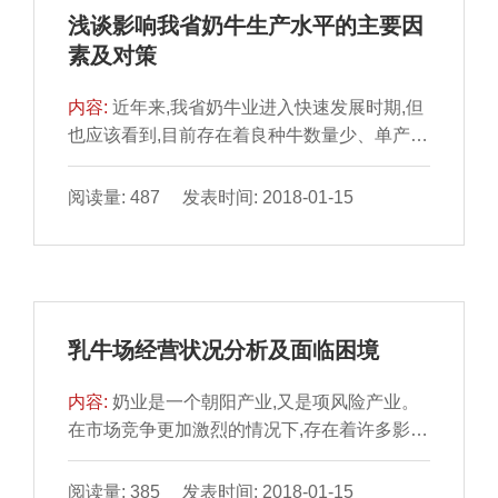
浅谈影响我省奶牛生产水平的主要因
素及对策
内容:
近年来,我省奶牛业进入快速发展时期,但
也应该看到,目前存在着良种牛数量少、单产水
平低、利用年限短、经济效益差等问题。据
2004年统计奶牛存栏21.42万头,纯种奶牛仅2
阅读量: 487 发表时间: 2018-01-15
万头(占9%),其余为改良牛;我省荷斯坦牛年均
单产仅4500kg。现根据我们多年的经验,联系
我省现状,提出一些发展的探讨性意见。国外有
关资料报道,各科学对奶牛业发展的贡献率分
析,遗传育种技术贡献率最大,达到了40%,其次
乳牛场经营状况分析及面临困境
为生理与环境技术。1遗传因素纵观我省奶牛
生产,质量...
内容:
奶业是一个朝阳产业,又是项风险产业。
在市场竞争更加激烈的情况下,存在着许多影响
奶业生存和发展的变数。下面以上海市金山区
种畜场为例,对乳牛场的现状作短浅分析。1现
阅读量: 385 发表时间: 2018-01-15