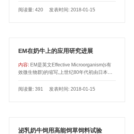
不适宜的子宫内环境等都可能导致胚胎死亡。
奶牛妊娠损失主要由42天前的胚胎死亡引起的
阅读量: 420 发表时间: 2018-01-15
(高产奶牛可能持续到42￣56天),42天后的胎儿
损失一般不超过10%(Vasconcelos,1997)。经
产牛排卵并受精的百分率约为75%￣80%,而第
42天的妊娠率降到35%￣45%,据此估计,胚胎
死亡率应为25%￣40%。我国南方因高温多湿
EM在奶牛上的应用研究进展
等,夏季泌乳牛受胎率降低至15%左右,因此胚
胎死亡率可...
内容:
EM是英文Effective Microorganism(s有
效微生物群)的缩写,上世纪80年代初由日本比
嘉照夫教授研制成功,其在促进畜禽生长,提高
抗病能力,清除粪尿恶臭,生产绿色食品等方面
阅读量: 391 发表时间: 2018-01-15
具有显著作用。1EM的组成及特点1.1光合细
菌光合细菌菌体本身含有丰富的蛋白质、维生
素、辅酶Q等、抗病毒物质和生长促进因子。
1.2乳酸菌乳酸菌能阻止和抑制致病菌的侵入
和定植,维持正常生态平衡。合成多种氨基酸和
泌乳奶牛饲用高能饲草饲料试验
维生素,产生消化酶类,帮助食物消化和营养吸