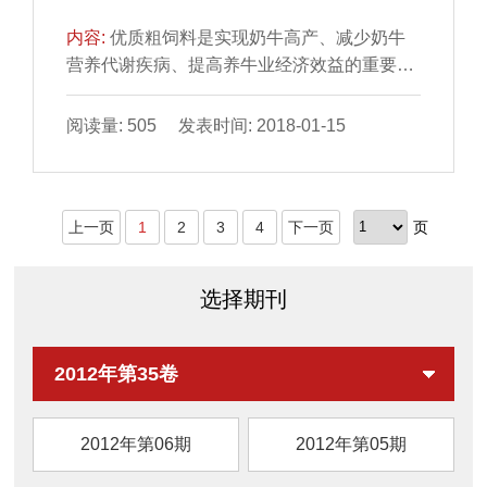
收...
内容:
优质粗饲料是实现奶牛高产、减少奶牛
营养代谢疾病、提高养牛业经济效益的重要物
质基础。但作为许多地方主要粗饲料来源的玉
米秸秆,在未经处理前,其营养价值较低,而据报
阅读量: 505 发表时间: 2018-01-15
道,将玉米秸秆加工成高能饲草饲料后,其产奶
净能可达到2.13NND/kg;且经高温消毒处理,饲
喂泌乳奶牛也很安全。为此,南京奶业集团原仙
上一页
1
2
3
4
下一页
页
林奶牛场对盱眙金泰高能饲草饲料有限公司采
用高新技术加工生产的高能饲草饲料进行饲喂
试验,结果如下。1材料与方法1.1试验时间及
选择期刊
参...
2012年第35卷
2012年第06期
2012年第05期