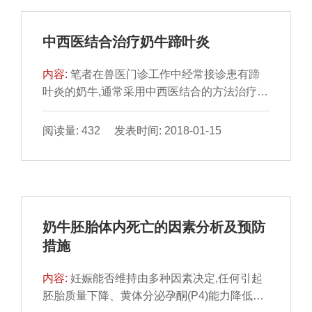
中西医结合治疗奶牛蹄叶炎
内容:
笔者在兽医门诊工作中经常接诊患有蹄
叶炎的奶牛,通常采用中西医结合的方法治疗,
效果非常明显。1病因1.1饲养失宜畜主为了提
高产奶量,长期饲喂过多的精料或饲料骤变,奶
阅读量: 432 发表时间: 2018-01-15
牛缺乏运动,引起消化障碍、产生有毒物质被吸
收后造成血液循环紊乱,使真皮瘀血而发炎。
1.2蹄形不正如高蹄、低蹄、过长蹄等使蹄的
机能受到严重障碍,影响蹄的血液循环而容易诱
发本病。2症状患牛体温升高至39￣40℃,呼吸
奶牛胚胎体内死亡的因素分析及预防
急促,蹄部动脉搏动亢进,蹄温升高,用蹄钳敲打
措施
或钳压...
内容:
妊娠能否维持由多种因素决定,任何引起
胚胎质量下降、黄体分泌孕酮(P4)能力降低及