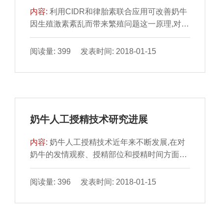
内容:
利用CIDR和律胎素联合应用可改善奶牛
因生殖激素紊乱而带来繁殖问题这一原理,对患
有卵巢静止或卵巢囊肿的奶牛进行治疗试验,获
得了受孕率分别达到50%与60%的结果。
阅读量: 399 发表时间: 2018-01-15
奶牛人工授精技术研究进展
内容:
奶牛人工授精技术近年来不断发展,在对
奶牛的发情观察、授精部位和授精时间方面有
了一些新的认识,文中主要介绍这三方面的研究
进展。
阅读量: 396 发表时间: 2018-01-15