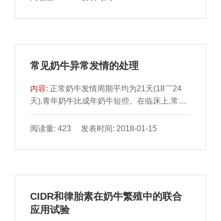
状分析金山区种畜场是一个集体所有制牧场,从
几十年牧场经营过程中所面临的诸多困难因素,
深深感到乳牛场的经营管理、技术管理以及外
力支撑搬迁、环保投资的重要性。表1中所列
数据是金山区种畜场10年前后产量、效益等项
常见奶牛异常发情的处理
目的分析,数据均摘自历年帐目及保存资料,以
客观...
内容:
正常奶牛发情周期平均为21天(18￣24
天),青年奶牛比成年奶牛短些。在临床上,常因
营养不良、饲料单一、泌乳过多、环境温度突
变等因素,导致体内激素分泌失调,引起异常发
阅读量: 423 发表时间: 2018-01-15
情,造成失配或误配。临床上要根据不同情况进
行处理。1二次发情临床上约占30%左右的产
后奶牛,产后第一次发情、排卵、配种后,接着
又很快出现第二次发情,与第一次发情间隔少则
3￣5天,多则7￣10天,但发情表现明显。对二次
CIDR和律胎素在奶牛繁殖中的联合
发情奶牛要及时进行第二次输精,输精准胎率较
应用试验
高。...