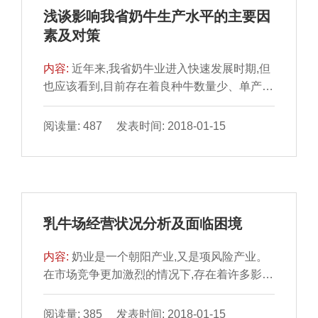
浅谈影响我省奶牛生产水平的主要因
素及对策
内容:
近年来,我省奶牛业进入快速发展时期,但
也应该看到,目前存在着良种牛数量少、单产水
平低、利用年限短、经济效益差等问题。据
2004年统计奶牛存栏21.42万头,纯种奶牛仅2
阅读量: 487 发表时间: 2018-01-15
万头(占9%),其余为改良牛;我省荷斯坦牛年均
单产仅4500kg。现根据我们多年的经验,联系
我省现状,提出一些发展的探讨性意见。国外有
关资料报道,各科学对奶牛业发展的贡献率分
析,遗传育种技术贡献率最大,达到了40%,其次
乳牛场经营状况分析及面临困境
为生理与环境技术。1遗传因素纵观我省奶牛
生产,质量...
内容:
奶业是一个朝阳产业,又是项风险产业。
在市场竞争更加激烈的情况下,存在着许多影响
奶业生存和发展的变数。下面以上海市金山区
种畜场为例,对乳牛场的现状作短浅分析。1现
阅读量: 385 发表时间: 2018-01-15