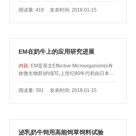
不适宜的子宫内环境等都可能导致胚胎死亡。
奶牛妊娠损失主要由42天前的胚胎死亡引起的
阅读量: 419 发表时间: 2018-01-15
(高产奶牛可能持续到42￣56天),42天后的胎儿
损失一般不超过10%(Vasconcelos,1997)。经
产牛排卵并受精的百分率约为75%￣80%,而第
42天的妊娠率降到35%￣45%,据此估计,胚胎
死亡率应为25%￣40%。我国南方因高温多湿
EM在奶牛上的应用研究进展
等,夏季泌乳牛受胎率降低至15%左右,因此胚
胎死亡率可...
内容:
EM是英文Effective Microorganism(s有
效微生物群)的缩写,上世纪80年代初由日本比
嘉照夫教授研制成功,其在促进畜禽生长,提高
抗病能力,清除粪尿恶臭,生产绿色食品等方面
阅读量: 391 发表时间: 2018-01-15
具有显著作用。1EM的组成及特点1.1光合细
菌光合细菌菌体本身含有丰富的蛋白质、维生
素、辅酶Q等、抗病毒物质和生长促进因子。
1.2乳酸菌乳酸菌能阻止和抑制致病菌的侵入
和定植,维持正常生态平衡。合成多种氨基酸和
泌乳奶牛饲用高能饲草饲料试验
维生素,产生消化酶类,帮助食物消化和营养吸