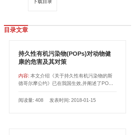
下载目录
目录文章
持久性有机污染物(POPs)对动物健
康的危害及其对策
内容:
本文介绍《关于持久性有机污染物的斯
德哥尔摩公约》已在我国生效,并阐述了POPs
的概念、性质及分类;POPs对动物危害的事
件;12种POPs对动物健康的危害以及防制对
阅读量: 408 发表时间: 2018-01-15
策。