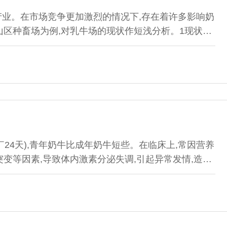
产业。在市场竞争更加激烈的情况下,存在着许多影响奶
区种畜场为例,对乳牛场的现状作短浅分析。1现状分
从几十年牧场经营过程中所面临的诸多困难因素,深深
外力支撑搬迁、环保投资的重要性。表1中所列数据是
的分析,数据均摘自历年帐目及保存资料,以客观...
￣24天),青年奶牛比成年奶牛短些。在临床上,常因营养
变等因素,导致体内激素分泌失调,引起异常发情,造成
处理。1二次发情临床上约占30%左右的产后奶牛,产
快出现第二次发情,与第一次发情间隔少则3￣5天,多则
奶牛要及时进行第二次输精,输精准胎率较高。...