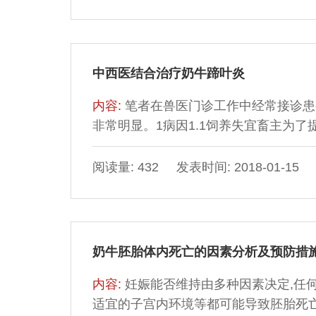
中西医结合治疗奶牛蹄叶炎
内容:
笔者在兽医门诊工作中经常接诊患
非常明显。1病因1.1饲养失宜畜主为了
运动,引起消化障碍、产生有毒物质被吸
正如高蹄、低蹄、过长蹄等使蹄的机能受
阅读量: 432 发表时间: 2018-01-15
状患牛体温升高至39￣40℃,呼吸急促,
奶牛胚胎体内死亡的因素分析及预防措
内容:
妊娠能否维持由多种因素决定,任何
适宜的子宫内环境等都可能导致胚胎死亡