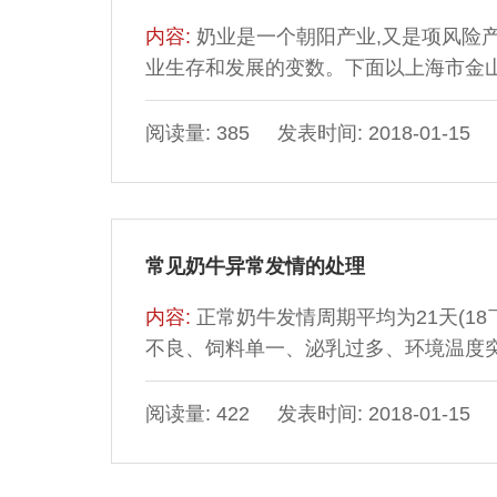
内容:
奶业是一个朝阳产业,又是项风险
业生存和发展的变数。下面以上海市金山
析金山区种畜场是一个集体所有制牧场,
感到乳牛场的经营管理、技术管理以及
阅读量: 385 发表时间: 2018-01-15
金山区种畜场10年前后产量、效益等项目
常见奶牛异常发情的处理
内容:
正常奶牛发情周期平均为21天(18
不良、饲料单一、泌乳过多、环境温度突
失配或误配。临床上要根据不同情况进行
后第一次发情、排卵、配种后,接着又很
阅读量: 422 发表时间: 2018-01-15
7￣10天,但发情表现明显。对二次发情