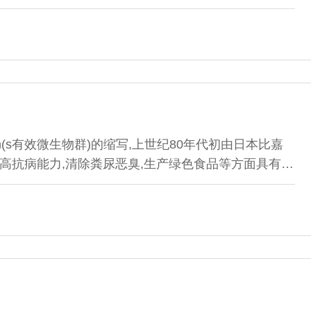
损失一般不超过10%(Vasconcelos,1997)。经产牛
第42天的妊娠率降到35%￣45%,据此估计,胚胎死亡率
等,夏季泌乳牛受胎率降低至15%左右,因此胚胎死亡率
rganism(s有效微生物群)的缩写,上世纪80年代初由日本比嘉
提高抗病能力,清除粪尿恶臭,生产绿色食品等方面具有显
细菌光合细菌菌体本身含有丰富的蛋白质、维生素、辅酶Q
乳酸菌乳酸菌能阻止和抑制致病菌的侵入和定植,维持正
生消化酶类,帮助食物消化和营养吸收...