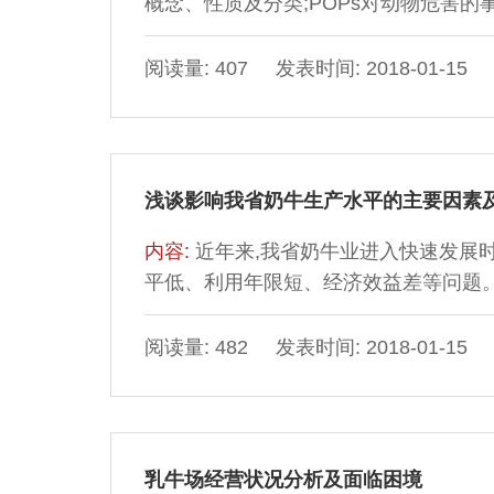
概念、性质及分类;POPs对动物危害的
阅读量: 407 发表时间: 2018-01-15
浅谈影响我省奶牛生产水平的主要因素
内容:
近年来,我省奶牛业进入快速发展
平低、利用年限短、经济效益差等问题。据
(占9%),其余为改良牛;我省荷斯坦牛年
状,提出一些发展的探讨性意见。国外有
阅读量: 482 发表时间: 2018-01-15
种技术贡献率最大,达到了40%,其次为生
乳牛场经营状况分析及面临困境