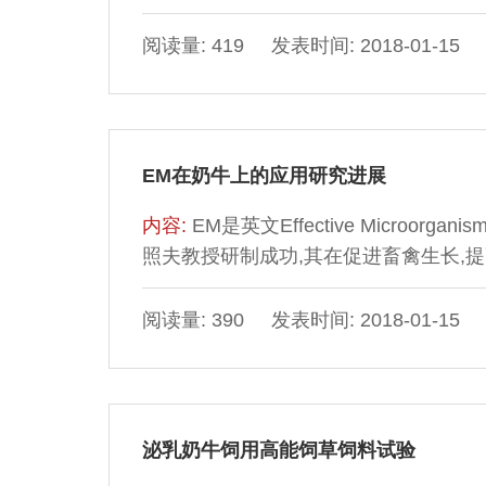
产奶牛可能持续到42￣56天),42天后的胎儿
排卵并受精的百分率约为75%￣80%,而
阅读量: 419 发表时间: 2018-01-15
应为25%￣40%。我国南方因高温多湿
可...
EM在奶牛上的应用研究进展
内容:
EM是英文Effective Microo
照夫教授研制成功,其在促进畜禽生长,
著作用。1EM的组成及特点1.1光合
等、抗病毒物质和生长促进因子。1.2
阅读量: 390 发表时间: 2018-01-15
常生态平衡。合成多种氨基酸和维生素,产
泌乳奶牛饲用高能饲草饲料试验