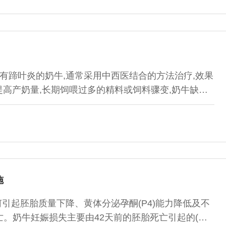
有蹄叶炎的奶牛,通常采用中西医结合的方法治疗,效果
提高产奶量,长期饲喂过多的精料或饲料骤变,奶牛缺乏
收后造成血液循环紊乱,使真皮瘀血而发炎。1.2蹄形不
到严重障碍,影响蹄的血液循环而容易诱发本病。2症
蹄部动脉搏动亢进,蹄温升高,用蹄钳敲打或钳压...
施
引起胚胎质量下降、黄体分泌孕酮(P4)能力降低及不
。奶牛妊娠损失主要由42天前的胚胎死亡引起的(高