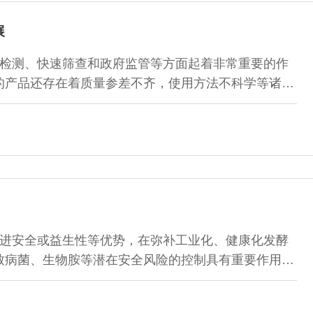
展
检测、快速筛查和政府监管等方面起着非常重要的作
的产品还存在着质量参差不齐，使用方法不科学等诸多
价方法，保障产品质量和指导实际使用。本文综述了国
的现状与进展，并结合粮油质量安全领域中的实际情况
进安全或益生性等优势，在弥补工业化、健康化发酵
致病菌、生物胺等潜在安全风险的控制具有重要作用，
重从风味、安全性、益生性角度对功能性发酵剂研究现
进行展望。