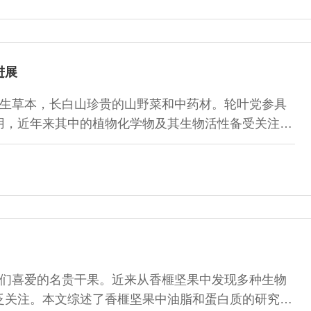
进展
生草本，长白山珍贵的山野菜和中药材。轮叶党参具
用，近年来其中的植物化学物及其生物活性备受关注。
分离鉴定及生物活性研究概况进行概述，包括植物化学
，以期为轮叶党参资源应用提供一定的理论依据。
们喜爱的名贵干果。近来从香榧坚果中发现多种生物
泛关注。本文综述了香榧坚果中油脂和蛋白质的研究现