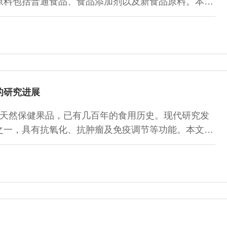
原料包括普通食品、食品添加剂以及新食品原料。本文
为数据源，对2005-2013年审评通过的所有功能性
料、食品添加剂和新食品原料在这些产品中的应用频率
2013年期间审评通过的所有功能性食品中，只有数量有
多是在辅料中被使用，新食品原料在功能性食品原料中
的研究进展
天然保健果品，已有几百年的食用历史。现代研究发
之一，具有抗氧化、抗肿瘤及免疫调节等功能。本文系
果多糖提取、分离纯化、结构及生物活性的研究进展，
足以及下一步的研究方向。