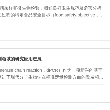
括采样和微生物检验，概述良好卫生规范及危害分析
定食品安全目标（food safety objective，
品操作中选择并实施控制危害的措施，为管理机构制定并
的适当性，以及在不同国家监督程序的等同性方面的定
安全管理的有效手段，然而应在了解其局限性及其应用
物检验。食品工业制定有效的管理系统控制食品中特
测领域的研究应用进展
merase chain reaction，dPCR）作为一项新兴的基于
促进了现代分子生物学在精准定量检测方面的发展和应
基因成分、动物源性成分、食源性致病微生物定量检测
CR应用中技术难题的解决，并在此基础上展望了该技