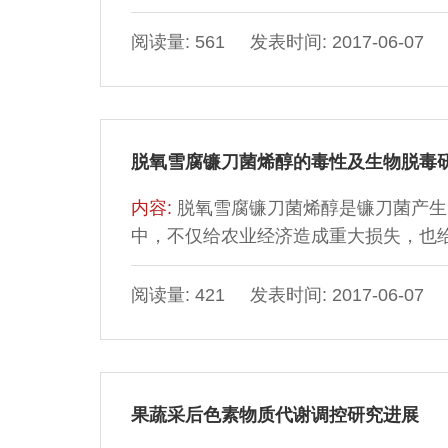
状，对香榧坚果脂肪酸的组成、油脂的
结，并从油体蛋白的角度对香榧坚果中
阅读量: 561 发表时间: 2017-06-07
地开发利用香榧坚果资源提供方法和思
脱氧雪腐镰刀菌烯醇的毒性及生物脱毒
内容:
脱氧雪腐镰刀菌烯醇是镰刀菌产生
中，不仅给农业经济造成重大损失，也
刀菌烯醇的方法主要有物理法和化学法
生物转化方法进行脱毒展现出良好的应
阅读量: 421 发表时间: 2017-06-07
毒性作用以及生物脱毒方面的研究进展
烯醇含量提供参考。
果蔬采后色素物质代谢调控研究进展