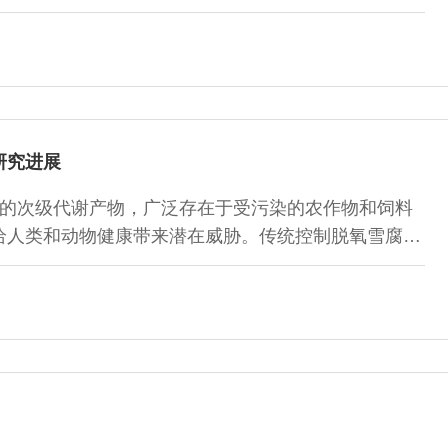
研究内容及方法、油脂的功能特性及蛋白质进行了总
油脂和蛋白质的相互影响进行了简要讨论，以期为更好
路。
研究进展
的次级代谢产物，广泛存在于受污染的农作物和饲料
给人类和动物健康带来潜在威胁。传统控制脱氧雪腐镰
，但上述两种方法都具有局限性。近年来，利用微生物
用前景。本文概述了脱氧雪腐镰刀菌烯醇的化学性质、
，为研究生物学方法控制粮食与饲料中脱氧雪腐镰刀菌