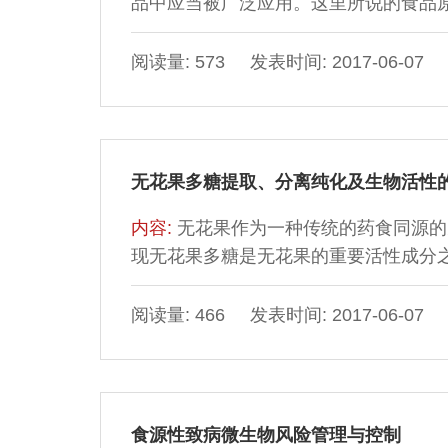
品中应当被广泛应用。这里所说的食品
以国家食品药品监督管理总局数据查询网站
食品原辅料进行了统计，对普通食品原
阅读量: 573 发表时间: 2017-06-07
进行了计算。统计结果表明：在2005-
限的普通食品原料被使用，食品添加剂
的应用比
无花果多糖提取、分离纯化及生物活性
内容:
无花果作为一种传统的药食同源的
现无花果多糖是无花果的重要活性成分
统综述了国内外最近十几年来关于无花
并指出当前无花果多糖研究中存在的不
阅读量: 466 发表时间: 2017-06-07
食源性致病微生物风险管理与控制