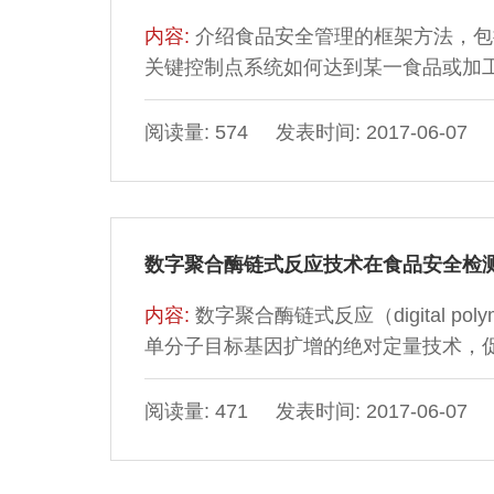
内容:
介绍食品安全管理的框架方法，包
关键控制点系统如何达到某一食品或加工过程的特
FSO）。FSO是企业在特定食品或食
实施监督程序以评估企业采纳管理措施
阅读量: 574 发表时间: 2017-06-07
量提供了科学基础。微生物检验是食品
的益处和目的的情况下选择和应用微生
数字聚合酶链式反应技术在食品安全检
内容:
数字聚合酶链式反应（digital poly
单分子目标基因扩增的绝对定量技术，
用。本文综述了商业化dPCR技术在转
等食品安全领域的研究进展，讨论了dP
阅读量: 471 发表时间: 2017-06-07
术在食品安全检测领域的发展前景。