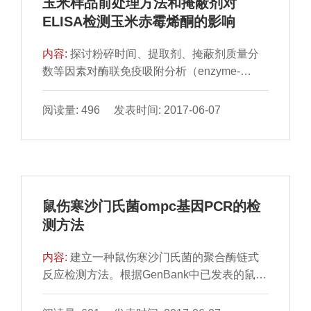
玉米样品前处理方法和掩蔽剂对
抗生素残留量的要求。而且经测定表明该电极
ELISA检测玉米赤霉烯酮的影响
在37 ℃的MRS培养基中至少可以稳定保存7
d，低温保藏应该可以保存更长时间，说
内容:
探讨粉碎时间、提取剂、掩蔽剂质量分
数等因素对酶联免疫吸附分析（enzyme-
linked immunosorbentassay，ELISA）法检测
玉米赤霉烯酮的影响。结果表明，玉米样品粉
阅读量: 496 发表时间: 2017-06-07
碎时间180 s以上、70%甲醇溶液为提取剂、
添加0.025%鱼皮胶的磷酸盐缓冲液为掩蔽剂
时，检测结果最为稳定。本实验结果对高稳定
性玉米赤霉烯酮检测ELISA试剂盒的开发具有
参考价值。
鼠伤寒沙门氏菌ompc基因PCR的检
测方法
内容:
建立一种鼠伤寒沙门氏菌的聚合酶链式
反应检测方法。根据GenBank中已发表的鼠伤
寒沙门氏菌的ompc的基因序列，设计和合成
了一对特异性引物，并优化了反应条件，检测