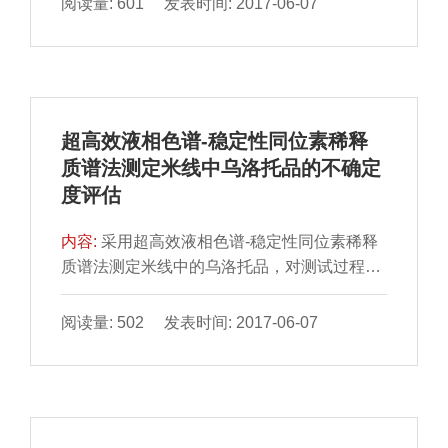
阅读量: 601 发表时间: 2017-06-07
了该方法的敏感性和特异性。结果成功扩增出
了鼠伤寒沙门氏菌470 bp的ompc特异性基因
片段，而对致病性大肠杆菌、金黄色葡萄球
菌、绿脓杆菌和志贺氏菌4 种食品中常见的病
原菌均未扩增出相应片段。敏感性实验结果表
超高效液相色谱-稳定性同位素稀释
明本方法可检测到最低1 pg/μL的鼠伤寒沙门氏
质谱法测定米线中乌洛托品的不确定
菌基因组DNA。
度评估
内容:
采用超高效液相色谱-稳定性同位素稀释
质谱法测定米线中的乌洛托品，对测试过程的
不确定度来源进行系统分析，建立不确定度评
估的数学模型，通过对不确定度各主要分量的
阅读量: 502 发表时间: 2017-06-07
分析计算，得出合成不确定度和扩展不确定
度。当乌洛托品的测定结果为0.821 mg/kg
时，扩展不确定度为0.079 mg/kg，k=2。该评
估模型为同位素稀释质谱法的不确定度评估提
供了参考依据。