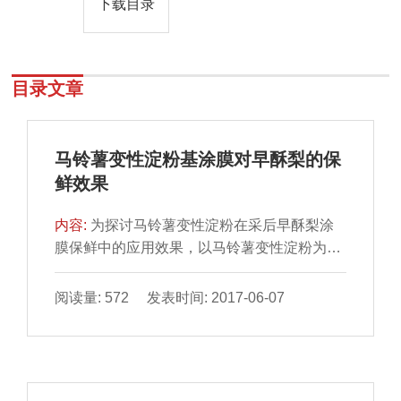
下载目录
目录文章
马铃薯变性淀粉基涂膜对早酥梨的保
鲜效果
内容:
为探讨马铃薯变性淀粉在采后早酥梨涂
膜保鲜中的应用效果，以马铃薯变性淀粉为主
剂，通过正交试验，优化筛选马铃薯变性淀粉
基保鲜膜最佳配方，分析比较最佳涂膜处理对
阅读量: 572 发表时间: 2017-06-07
早酥梨常温及低温贮藏期间品质指标变化的影
响。结果表明，最佳的保鲜膜配方为4.00%氧
化醋酸酯淀粉、0.50%单甘酯、1.00% β-环糊
精、2.00%甘油和0.50%棕榈酸。涂膜处理显