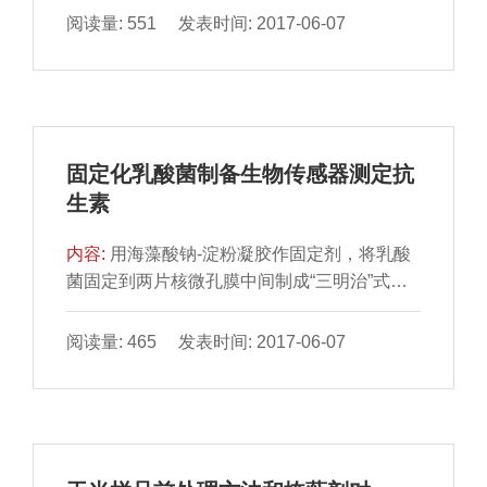
寡糖对蒸煮虾仁的抗冻、保水作用。结果表
阅读量: 551 发表时间: 2017-06-07
明：－18 ℃冻藏6 周后，1.0 g/100 mL海藻
糖、海藻胶寡糖浸泡处理，显著降低了冷冻蒸
煮虾仁解冻和蒸煮损失率（P＜0.05），其与
焦磷酸钠保水效果无显著性差异（P＞
0.05）。在整个冻藏期内，0.5、1.0 g/100 mL
固定化乳酸菌制备生物传感器测定抗
海藻糖和海藻胶寡糖处理，虾仁肌肉a*值保持
生素
效果显著优于其他处理组（P＜0.05），表明
该2 种糖类对蒸煮虾仁色泽具有较好的保
内容:
用海藻酸钠-淀粉凝胶作固定剂，将乳酸
菌固定到两片核微孔膜中间制成“三明治”式传
感膜，然后将其固定到玻碳电极上制成生物传
感电极。通过电化学工作站检测3 种抗生素分
阅读量: 465 发表时间: 2017-06-07
别在不同质量浓度条件下的响应电流，结果表
明：该传感器固定瑞士乳杆菌的最适量为0.05
g，此时对青霉素、链霉素、四环素的最低检
测限分别为1×10－10、1×10－9、1×10－9
g/mL，检出时间为4 min，明显优于国内外对