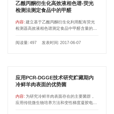
乙酰丙酮衍生化高效液相色谱-荧光
检测法测定食品中的甲醛
内容:
建立基于乙酰丙酮衍生化利用配有荧光
检测器高效液相色谱测定食品中甲醛含量的方
法。色谱柱为EclipseXDB-C18（250 mm×4.6
mm，5 μm），流动相为V（乙腈）∶V（水）
阅读量: 497 发表时间: 2017-06-07
=20∶80，激发波长为416 nm，发射波长为505
nm，采用外标法定量，甲醛质量浓度在0.001
～20.0 mg/L范围内呈良好线性，相关系数为
0.999 9。甲醛质量浓度为0.005、0.05、0.5、
5.0 mg/L时相对标准偏差分别为4.2%、1.9%、
应用PCR-DGGE技术研究贮藏期内
1.4%和0.81%。固体及粉末样品的检出限为
冷鲜羊肉表面的优势菌
0.025 m
内容:
为研究冷鲜羊肉表面存在的主要菌群，
应用传统微生物培养方法和变性梯度凝胶电泳
方法，探讨冷鲜羊肉在4 ℃条件下的贮藏期以