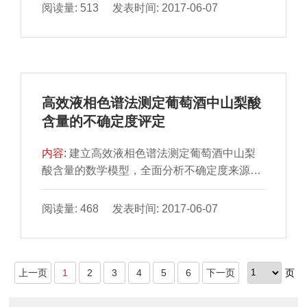
及这期间其表面的主要优势菌。结果表明，随
阅读量: 513 发表时间: 2017-06-07
着4 ℃贮藏时间的延长，羊肉表面细菌总数增
加，当贮藏第7天时，菌落总数达到1.4×106
CFU/g，肉已腐败变质；对聚合酶链式反应-变
性梯度凝胶电泳图谱进行切胶回收测序后表
明，冷鲜羊肉中检测到的细菌为假单胞菌
高效液相色谱法测定葡萄酒中山梨酸
（Pseudomonas）、热死环丝菌
含量的不确定度评定
（Brochothrixsp.）、乳酸杆菌（Lactobacillus
sp.）、嗜冷杆菌（Psychro
内容:
建立高效液相色谱法测定葡萄酒中山梨
酸含量的数学模型，全面分析不确定度来源并
进行评估计算。影响测量结果不确定度的因素
主要有标准曲线配制所使用量具的校准及样品
阅读量: 468 发表时间: 2017-06-07
测试过程中重复性实验两项。葡萄酒中山梨酸
含量测定结果可表示为（70.4±2.7）mg/kg，
包含因子k=2。
上一页
1
2
3
4
5
6
下一页
页