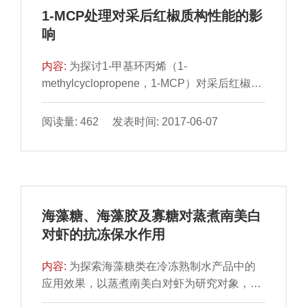
著地降低了常温和低温贮藏期间早酥梨质量损
1-MCP处理对采后红椒质构性能的影
失率、腐烂指数以及黄化指数，抑制了果实中
响
叶绿素含量的下降，同时涂膜处理有效地抑制
了果实在贮藏期间还原糖、有机酸含量的下
内容:
为探讨1-甲基环丙烯（1-
降，涂膜处理还
methylcyclopropene，1-MCP）对采后红椒质
地的影响，以“洛椒118”淮安红椒为材料，采用
质构仪质地多面分析方法、压缩测试结合相关
阅读量: 462 发表时间: 2017-06-07
性分析法和主成分分析法对红椒质地特性进行
分析。结果表明：不同剂量1-MCP处理均能较
好地延缓采后红椒按压力的下降，其中0.5、
1.0 mL/L 1-MCP处理的作用更明显；另外，1-
MCP处理可较好地保持红椒硬度、黏着性、咀
海藻糖、海藻胶及寡糖对蒸煮南美白
嚼性、回复性等质构性能，结合主成分分析的
对虾的抗冻保水作用
结果，1.0 mL/L 1-MCP处理对红椒的保鲜效果
较佳。
内容:
为探索海藻糖类在冷冻熟制水产品中的
应用效果，以蒸煮南美白对虾为研究对象，以
焦磷酸钠为阳性对照，研究海藻糖、海藻胶及