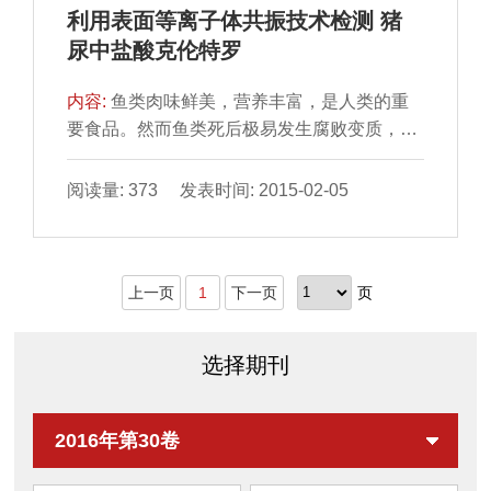
利用表面等离子体共振技术检测 猪
尿中盐酸克伦特罗
内容:
鱼类肉味鲜美，营养丰富，是人类的重
要食品。然而鱼类死后极易发生腐败变质，其
食用价值会大大降低 并造成重大的经济损失。
该文简述了鱼类...
阅读量: 373 发表时间: 2015-02-05
上一页
1
下一页
页
选择期刊
2016年第30卷