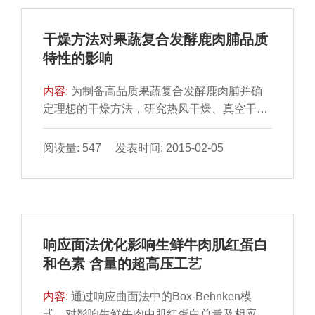
干燥方法对果蔬复合发酵鹿肉脯品质
特性的影响
内容:
为制备高品质果蔬复合发酵鹿肉脯并确
定理想的干燥方法，研究热风干燥、真空干燥
和微波干燥对果蔬复 合发酵鹿肉脯干燥特性、
感官品质和质构...
阅读量: 547 发表时间: 2015-02-05
响应面法优化影响生鲜牛肉肌红蛋白
和色素 含量的超高压工艺
内容:
通过响应曲面法中的Box-Behnken模
式，对影响生鲜牛肉中肌红蛋白总量及相应色