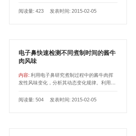
合酶链式反应检测方法。方 法：以致病性沙门
氏菌invA基因上特...
阅读量: 423 发表时间: 2015-02-05
电子鼻快速检测不同煮制时间的酱牛
肉风味
内容:
利用电子鼻研究煮制过程中的酱牛肉挥
发性风味变化，分析其动态变化规律。利用主
成分分析法、传感器 的载荷分析法和线性判别
式分析法对不同...
阅读量: 504 发表时间: 2015-02-05