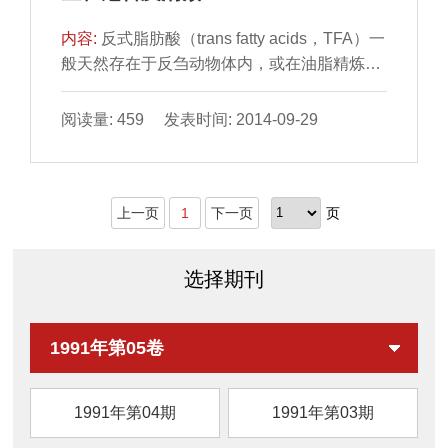
内容:
反式脂肪酸（trans fatty acids，TFA）一
般天然存在于反刍动物体内，或在油脂精炼、
加热、氢化加工过 程中产生。不恰当的加工方
式，如高...
阅读量: 459 发表时间: 2014-09-29
上一页
1
下一页
页
选择期刊
1991年第05卷
1991年第04期
1991年第03期