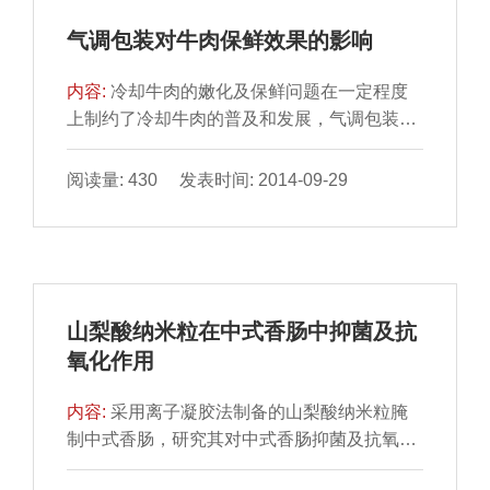
气调包装对牛肉保鲜效果的影响
内容:
冷却牛肉的嫩化及保鲜问题在一定程度
上制约了冷却牛肉的普及和发展，气调包装是
一种通过调节和控制 食品所处环境中气体组成
的保鲜方法，并...
阅读量: 430 发表时间: 2014-09-29
山梨酸纳米粒在中式香肠中抑菌及抗
氧化作用
内容:
采用离子凝胶法制备的山梨酸纳米粒腌
制中式香肠，研究其对中式香肠抑菌及抗氧化
性能的影响。在中 式香肠自然风干20 d后，定