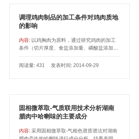
调理鸡肉制品的加工条件对鸡肉质地
的影响
内容:
以鸡胸肉为原料，通过研究鸡肉的加工
条件（切片厚度、食盐添加量、磷酸盐添加量
以及腌制、滚揉和热 处理三段时间）对鸡肉剪
切力、韧性和蒸...
阅读量: 431 发表时间: 2014-09-29
固相微萃取-气质联用技术分析湖南
腊肉中哈喇味的主要成分
内容:
采用固相微萃取-气相色谱质谱法对湖南
腊肉产生的哈喇味进行成分分析。结果表明，