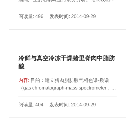
3-辛烯-2-酮、反-2- 辛醛、2-十三烯醛、2,4-葵
二烯醛是腊...
阅读量: 496 发表时间: 2014-09-29
冷鲜与真空冷冻干燥猪里脊肉中脂肪
酸
内容:
目的：建立猪肉脂肪酸气相色谱-质谱
（gas chromatograph-mass spectrometer，
GC-MS）检测方法，并对冷 鲜和真空冷冻干
燥猪肉中脂肪进行...
阅读量: 404 发表时间: 2014-09-29