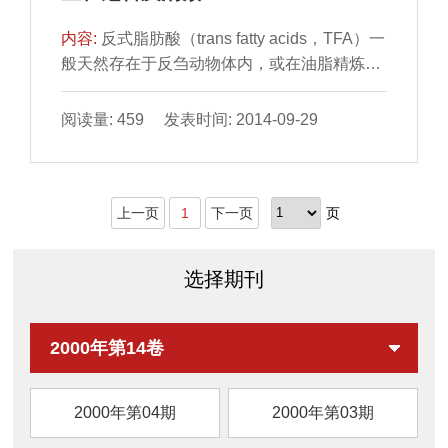
内容:
反式脂肪酸（trans fatty acids，TFA）一
般天然存在于反刍动物体内，或在油脂精炼、
加热、氢化加工过 程中产生。不恰当的加工方
式，如高...
阅读量: 459 发表时间: 2014-09-29
上一页
1
下一页
页
选择期刊
2000年第14卷
2000年第04期
2000年第03期