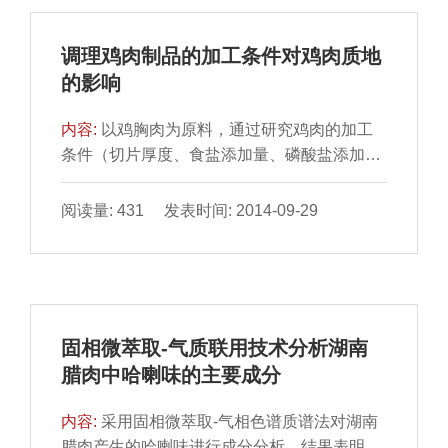
调理鸡肉制品的加工条件对鸡肉质地
的影响
内容:
以鸡胸肉为原料，通过研究鸡肉的加工
条件（切片厚度、食盐添加量、磷酸盐添加量
以及腌制、滚揉和热 处理三段时间）对鸡肉剪
切力、韧性和蒸...
阅读量: 431 发表时间: 2014-09-29
固相微萃取-气质联用技术分析湖南
腊肉中哈喇味的主要成分
内容:
采用固相微萃取-气相色谱质谱法对湖南
腊肉产生的哈喇味进行成分分析。结果表明，