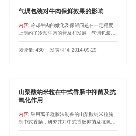
气调包装对牛肉保鲜效果的影响
内容:
冷却牛肉的嫩化及保鲜问题在一定程度
上制约了冷却牛肉的普及和发展，气调包装是
一种通过调节和控制 食品所处环境中气体组成
的保鲜方法，并...
阅读量: 430 发表时间: 2014-09-29
山梨酸纳米粒在中式香肠中抑菌及抗
氧化作用
内容:
采用离子凝胶法制备的山梨酸纳米粒腌
制中式香肠，研究其对中式香肠抑菌及抗氧化
性能的影响。在中 式香肠自然风干20 d后，定