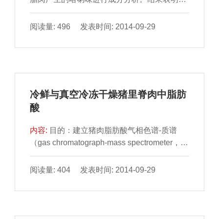
3-辛烯-2-酮、反-2- 辛醛、2-十三烯醛、2,4-葵
二烯醛是腊...
阅读量: 496 发表时间: 2014-09-29
冷鲜与真空冷冻干燥猪里脊肉中脂肪
酸
内容:
目的：建立猪肉脂肪酸气相色谱-质谱
（gas chromatograph-mass spectrometer，
GC-MS）检测方法，并对冷 鲜和真空冷冻干
燥猪肉中脂肪进行...
阅读量: 404 发表时间: 2014-09-29