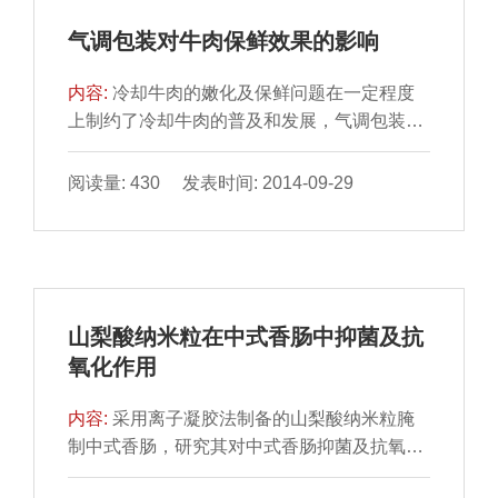
气调包装对牛肉保鲜效果的影响
内容:
冷却牛肉的嫩化及保鲜问题在一定程度
上制约了冷却牛肉的普及和发展，气调包装是
一种通过调节和控制 食品所处环境中气体组成
的保鲜方法，并...
阅读量: 430 发表时间: 2014-09-29
山梨酸纳米粒在中式香肠中抑菌及抗
氧化作用
内容:
采用离子凝胶法制备的山梨酸纳米粒腌
制中式香肠，研究其对中式香肠抑菌及抗氧化
性能的影响。在中 式香肠自然风干20 d后，定