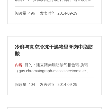
3-辛烯-2-酮、反-2- 辛醛、2-十三烯醛、2,4-葵
二烯醛是腊...
阅读量: 496 发表时间: 2014-09-29
冷鲜与真空冷冻干燥猪里脊肉中脂肪
酸
内容:
目的：建立猪肉脂肪酸气相色谱-质谱
（gas chromatograph-mass spectrometer，
GC-MS）检测方法，并对冷 鲜和真空冷冻干
燥猪肉中脂肪进行...
阅读量: 404 发表时间: 2014-09-29