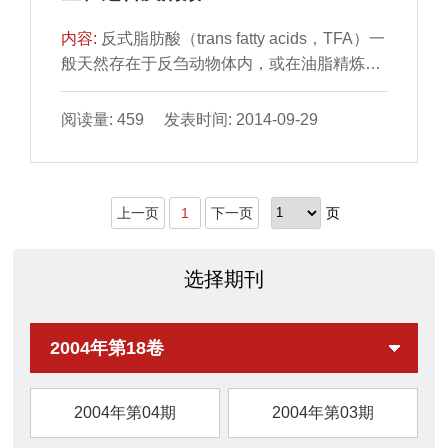
内容:
反式脂肪酸（trans fatty acids，TFA）一
般天然存在于反刍动物体内，或在油脂精炼、
加热、氢化加工过 程中产生。不恰当的加工方
式，如高...
阅读量: 459 发表时间: 2014-09-29
上一页
1
下一页
页
选择期刊
2004年第18卷
2004年第04期
2004年第03期