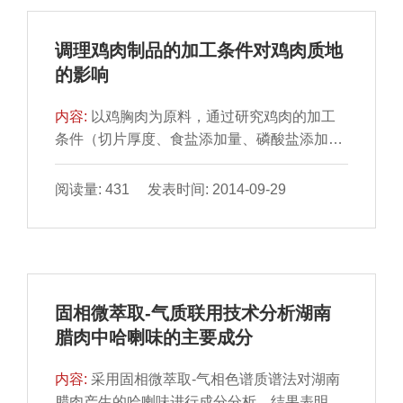
调理鸡肉制品的加工条件对鸡肉质地
的影响
内容:
以鸡胸肉为原料，通过研究鸡肉的加工
条件（切片厚度、食盐添加量、磷酸盐添加量
以及腌制、滚揉和热 处理三段时间）对鸡肉剪
切力、韧性和蒸...
阅读量: 431 发表时间: 2014-09-29
固相微萃取-气质联用技术分析湖南
腊肉中哈喇味的主要成分
内容:
采用固相微萃取-气相色谱质谱法对湖南
腊肉产生的哈喇味进行成分分析。结果表明，