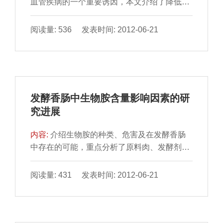
血管疾病的一个重要诱因，本文介绍了降低乳
化型肉制品中食盐含量的必要性。从食盐的钠
替代、风味提升物质降低食盐含量、优化配方
阅读量: 536 发表时间: 2012-06-21
降低食盐含量和食盐多糖替代降低食盐含量等
方面阐述了降低乳化型肉制品中食盐含量研究
现状及发展动态，为研究和生产低盐乳化型肉
制品提供参考。
发酵香肠中生物胺含量影响因素的研
究进展
内容:
介绍生物胺的种类、危害及在发酵香肠
中存在的可能，重点分析了原料肉、发酵剂、
工艺条件(温度、pH 值、香肠直径、辅助配
料、贮藏条件)等因子对发酵香肠中生物胺含量
阅读量: 431 发表时间: 2012-06-21
的影响，并提出了通过控制原料肉的卫生质
量、使用优良的发酵剂、控制蛋白质的水解程
度、使用添加剂等措施降低发酵香肠中生物胺
含量。