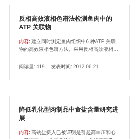
拟鸡肉肠风味。
反相高效液相色谱法检测鱼肉中的
ATP 关联物
内容:
建立同时测定鱼肉组织中6 种ATP 关联
物的高效液相色谱方法。采用反相高效液相色
谱分离模式，使用Sepax Bio-C18(250mm ×
4.6mm，5μm，200A。)色谱柱，以60mmol/L
阅读量: 419 发表时间: 2012-06-21
磷酸二氢钾、60mmol/L 磷酸氢二钾组成的缓
冲液(pH6.68)为流动相等比洗脱，流速
0.6mL/min；紫外检测波长为254nm，带宽为
16nm。6 种组分在20min 内基线分离，平均加
标回收率在98.3%～104.1% 之间，线性范围
降低乳化型肉制品中食盐含量研究进
为1～400mg/L，检出限在15～40μ
展
内容:
高钠盐摄入已被证明是引起高血压和心