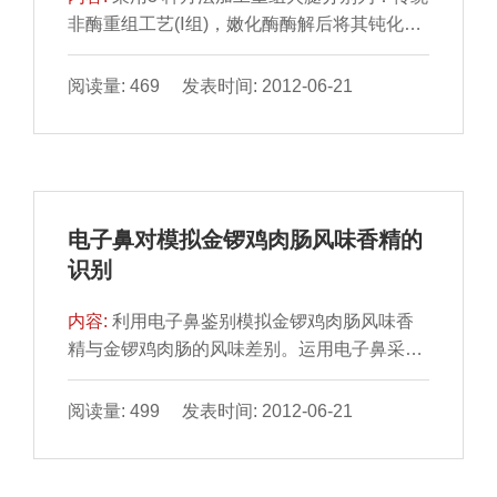
非酶重组工艺(Ⅰ组)，嫩化酶酶解后将其钝化、
再与交联酶协同工艺(Ⅱ组)和嫩化酶酶解后不将
其钝化、与交联酶协同工艺(Ⅲ组)。通过液相色
阅读量: 469 发表时间: 2012-06-21
谱串联三重
电子鼻对模拟金锣鸡肉肠风味香精的
识别
内容:
利用电子鼻鉴别模拟金锣鸡肉肠风味香
精与金锣鸡肉肠的风味差别。运用电子鼻采集
两样品的香气轮廓，得到电子鼻传感器的响应
值，并通过主成分分析和统计质量控制分析多
阅读量: 499 发表时间: 2012-06-21
元统计方法进行数据分析。结果表明：金锣鸡
肉肠和模拟金锣鸡肉肠风味香精之间风味存在
差别，调配香精工作需进一步改善，更好的模