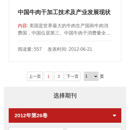
中国牛肉干加工技术及产业发展现状
内容:
美国是世界最大的牛肉生产国和牛肉消
费国，中国位居第三。中国牛肉干消费量全世
界排名第四，牛肉干出口量近4 万吨。本文综
述了中国牛肉产业的发展现状、牛肉干加工技
阅读量: 557 发表时间: 2012-06-21
术、HACCP 体系在牛肉干生产中的应用、食
品添加剂的应用及贮藏期牛肉干品质变化等最
新研究进展，并对中国牛肉干产业未来发展做
上一页
1
2
下一页
页
了展望。
选择期刊
2012年第26卷