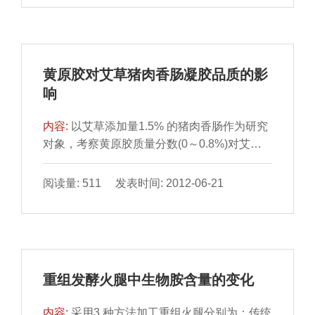
表面的部分微生物，降低冷却肉表面的初始菌
数，减缓TVB-N、TBARS 值的增大速度，对
冷却肉具有一定的保鲜效果，能提高肉的品
质。
黄原胶对艾草猪肉香肠凝胶品质的影
响
内容:
以艾草添加量1.5% 的猪肉香肠作为研究
对象，考察黄原胶质量分数(0～0.8%)对艾草
香肠凝胶品质的影响。结果显示，当黄原胶质
量分数大于0.2% 时，艾草猪肉香肠凝胶蒸煮
阅读量: 511 发表时间: 2012-06-21
损失值显著降低(P ＜ 0.05)；当黄原胶质量分
数大于0.4% 时，b* 值和咀嚼性显著减小(P ＜
0.05)；当黄原胶质量分数为0.8% 时，艾草猪
肉香肠凝胶的保水性值显著增大(P<0.05)，硬
度和咀嚼性均显著减小(P ＜ 0.05)。
重组发酵火腿中生物胺含量的变化
内容:
采用3 种方法加工重组火腿分别为：传统