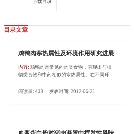
下载目录
目录文章
鸡鸭肉寒热属性及环境作用研究进展
内容:
鸡鸭肉是常见的肉类食物，表现出与植
物类食物和中药相似的寒热属性。在不同环境
中生长的鸡和鸭，其营养成分具有较大差异，
其寒热属性也可能会受到影响。通过对植物类
阅读量: 438 发表时间: 2012-06-21
寒热属性分子基础的分析探讨，找到适合于鸡
鸭肉寒热属性物质基础的研究方法，对于人们
合理食用和利用鸡鸭肉具有重要作用。
血浆蛋白粉对猪肉凝胶中挥发性风味