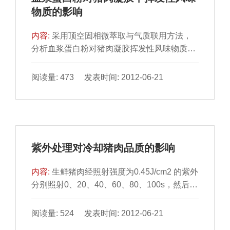
物质的影响
内容:
采用顶空固相微萃取与气质联用方法，
分析血浆蛋白粉对猪肉凝胶挥发性风味物质的
影响。结果表明：选用75μm CAR/PDMS 萃
取头，55℃萃取40min，可得到较好的萃取效
阅读量: 473 发表时间: 2012-06-21
果；猪肉中添加血浆蛋白粉后，从其凝胶中新
检出挥发性风味物质16 种，包括酮类1 种、醇
类3 种、酸类2 种、碳氢化合物7 种、杂环类1
种、醚类1 种和酯类1 种。
紫外处理对冷却猪肉品质的影响
内容:
生鲜猪肉经照射强度为0.45J/cm2 的紫外
分别照射0、20、40、60、80、100s，然后按
冷却肉的要求贮藏在4℃的冰箱中，每天取样
测定细菌总数、颜色及TVB-N、TBARS 值等
阅读量: 524 发表时间: 2012-06-21
理化指标。结果表明：紫外处理能杀死冷却肉