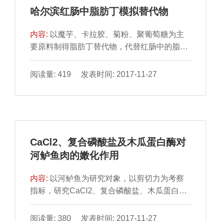
数的变化显著优于对照组。不同处理组间样品
哈尔滨红肠中脂肪丁模拟替代物
品质的变化有显著差异（P＜0.05），经体积
分数为3%乳酸保鲜和高温蒸煮袋真空包装处
内容:
以魔芋、卡拉胶、菊粉、聚葡萄糖为主
理效果最好，贮藏9
要原料制得脂肪丁替代物，代替红肠中的脂肪
丁，降低红肠中的脂肪含量，通过单因素和正
交试验，以感官评分和质构特性为指标，确定
阅读量: 419 发表时间: 2017-11-27
脂肪丁替代物的最佳配方（以水为基础）：魔
芋胶添加量2.5 g/100 mL、卡拉胶添加量1.25
g/100 mL、菊粉添加量1.00 g/100 mL、聚葡
萄糖添加量0.75 g/100 mL、Ca(OH)2添加量为
0.06 g/100 mL、猪肉精粉添加量3 g/100 mL；
CaCl2、复合磷酸盐及木瓜蛋白酶对
脂肪丁模拟物的替代量为100%（以脂肪丁的
河鲈鱼肉的嫩化作用
总量计），在此条件下制成的红肠脂
内容:
以河鲈鱼为研究对象，以剪切力为考察
指标，研究CaCl2、复合磷酸盐、木瓜蛋白酶
对鲈鱼半成品的嫩化效果。在单因素试验基础
上，采用正交试验设计，对影响鱼肉剪切力的
阅读量: 380 发表时间: 2017-11-27