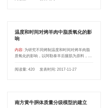
嫩化剂及其添加量进行三因素三水平的优化试
验，最后利用扫描电镜，对未嫩化和复合嫩化
剂嫩化后的鱼肉微观结构进行观察。结果表
明：CaCl21.2 g/kg、复合磷酸盐1.2 g/kg、木
瓜蛋白酶1.8 g/kg为最优嫩化剂组合，经该组
温度和时间对烤羊肉中脂质氧化的影
合嫩化后，鱼肉剪切力最低可降至
响
（8.40±0.13）N （注射方式）和
（7.28±0.52）N（涂抹方式）；用扫描电镜观
内容:
为研究不同烤制温度和时间对烤羊肉脂
察，
质氧化的影响，以阿勒泰羊后腿肌为原料，经
不同温度和时间烤制后，分别测定各样品的酸
价、过氧化值、硫代巴比妥酸值
阅读量: 420 发表时间: 2017-11-27
（thiobarbituric acid，TBA）及脂肪酸的组
成。结果表明：随着温度升高，羊肉在烤制过
程中酸价总体呈逐渐上升趋势。过氧化值及烤
制30、40 min条件下TBA值总体呈先下降后上
升趋势，烤制20 min条件下TBA值先上升后下
南方黄牛胴体质量分级模型的建立
降但差异不显著（P＞0.05）。烤制温度和烤