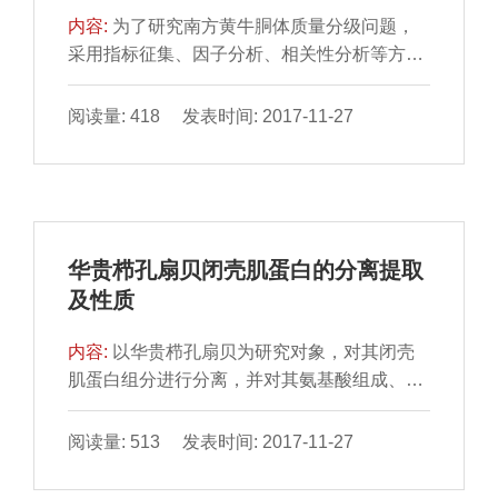
制时间对饱和脂肪酸和单不饱和脂肪酸影响不
内容:
为了研究南方黄牛胴体质量分级问题，
显著（P＞0.05），对多不饱和脂肪酸影响显
采用指标征集、因子分析、相关性分析等方法
对南方黄牛胴体质量分级指标进行分析筛选，
然后对筛选出来的大理石花纹、体型等级、眼
阅读量: 418 发表时间: 2017-11-27
肌面积等指标进行聚类分析，确定以大理石花
纹（脂肪含量）作为胴体质量分级的指标。结
果表明：根据大理石花纹得出分级标准为：第
1类：1.32%≤大理石花纹＜7.36%；第2类：
7.36%≤大理石花纹＜17.86%；第3类：
华贵栉孔扇贝闭壳肌蛋白的分离提取
17.86%≤大理石花纹＜22.43%；第4类：大理
及性质
石花纹≥22.43%。
内容:
以华贵栉孔扇贝为研究对象，对其闭壳
肌蛋白组分进行分离，并对其氨基酸组成、分
子质量分布和热稳定性进行检测分析。结果表
明：新鲜华贵栉孔扇贝闭壳肌中水分、粗蛋白
阅读量: 513 发表时间: 2017-11-27
含量分别为78.12%、18.19%；蛋白组分分离
得到3种组成蛋白，其中肌原纤维蛋白占总蛋