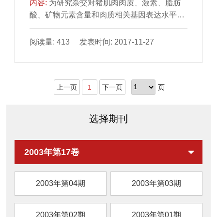
内容:
为研究杂交对猪肌肉肉质、激素、脂肪
2,6
酸、矿物元素含量和肉质相关基因表达水平的
影响，实验选取同一饲养条件下，180日龄的
纯种长白猪、纯种约克夏猪及长白猪×约克夏
阅读量: 413 发表时间: 2017-11-27
猪二元杂交猪各6头，屠宰后采集背最长肌。
结果表明：二元杂交猪与长白猪和约克夏猪相
比，其肌肉滴水损失、粗脂肪含量、胰岛素含
上一页
1
下一页
页
量、多种矿物元素含量和肉质相关基因
（RYR1、CAST、IGF2、PPKAG3和
MC4R）表达水平显著升高（P＜0.05）；而
选择期刊
其剪切力、水分含量和多不饱和脂肪酸含量显
著降低（P＜0.05）。杂交对猪的肉质性状和
营养成分含量影响显著，但
2003年第17卷
2003年第04期
2003年第03期
2003年第02期
2003年第01期