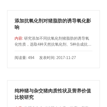
白46.80%，基质蛋白占32.70%，肌浆蛋白占
20.50%；氨基酸组成检测表明3种蛋白组分氨
基酸种类齐全，肌浆蛋白、肌原纤维蛋白、基
添加抗氧化剂对猪脂肪的诱导氧化影
质蛋白中必需氨基酸占氨基酸总量的百分比分
响
别达到41.52%、38.96%、35.49%；十二烷基
磺酸钠-聚丙烯酰胺凝胶电泳分析显示
内容:
研究添加不同抗氧化剂猪脂肪的诱导氧
化性质，选取4种天然抗氧化剂、5种合成抗氧
化剂和1种抗氧化剂增效剂进行分析，在高温
（温度90℃）和高氧压力（氧气压力0.6
阅读量: 494 发表时间: 2017-11-27
MPa）作用下，油脂会发生氧化反应，通过量
化样品仓内氧气压力的变化来考察猪脂肪的诱
导氧化进程，分别测定添加单一抗氧化剂的猪
脂肪的氧化诱导期，并对部分抗氧化剂复配对
诱导氧化性质的影响进行分析。结果表明：在
纯种猪与杂交猪肉质性状及营养价值
国家标准限定的使用量下，添加不同抗氧化剂
比较研究
的诱导氧化时间依次为：丁基羟基茴香醚
（butyl hydroxy anisd，BHA）（45.12h）＞