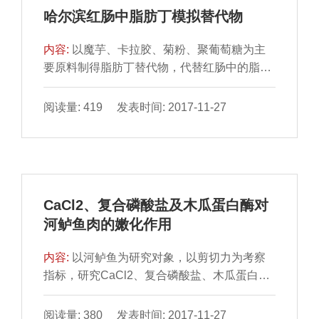
数的变化显著优于对照组。不同处理组间样品
哈尔滨红肠中脂肪丁模拟替代物
品质的变化有显著差异（P＜0.05），经体积
分数为3%乳酸保鲜和高温蒸煮袋真空包装处
内容:
以魔芋、卡拉胶、菊粉、聚葡萄糖为主
理效果最好，贮藏9
要原料制得脂肪丁替代物，代替红肠中的脂肪
丁，降低红肠中的脂肪含量，通过单因素和正
交试验，以感官评分和质构特性为指标，确定
阅读量: 419 发表时间: 2017-11-27
脂肪丁替代物的最佳配方（以水为基础）：魔
芋胶添加量2.5 g/100 mL、卡拉胶添加量1.25
g/100 mL、菊粉添加量1.00 g/100 mL、聚葡
萄糖添加量0.75 g/100 mL、Ca(OH)2添加量为
0.06 g/100 mL、猪肉精粉添加量3 g/100 mL；
CaCl2、复合磷酸盐及木瓜蛋白酶对
脂肪丁模拟物的替代量为100%（以脂肪丁的
河鲈鱼肉的嫩化作用
总量计），在此条件下制成的红肠脂
内容:
以河鲈鱼为研究对象，以剪切力为考察
指标，研究CaCl2、复合磷酸盐、木瓜蛋白酶
对鲈鱼半成品的嫩化效果。在单因素试验基础
上，采用正交试验设计，对影响鱼肉剪切力的
阅读量: 380 发表时间: 2017-11-27