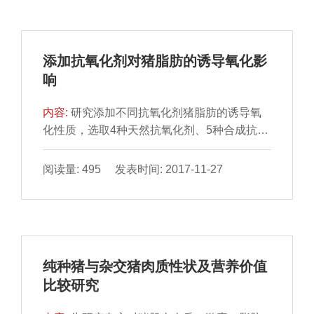
白46.80%，基质蛋白占32.70%，肌浆蛋白占
20.50%；氨基酸组成检测表明3种蛋白组分氨
基酸种类齐全，肌浆蛋白、肌原纤维蛋白、基
添加抗氧化剂对猪脂肪的诱导氧化影
质蛋白中必需氨基酸占氨基酸总量的百分比分
响
别达到41.52%、38.96%、35.49%；十二烷基
磺酸钠-聚丙烯酰胺凝胶电泳分析显示
内容:
研究添加不同抗氧化剂猪脂肪的诱导氧
化性质，选取4种天然抗氧化剂、5种合成抗氧
化剂和1种抗氧化剂增效剂进行分析，在高温
（温度90℃）和高氧压力（氧气压力0.6
阅读量: 495 发表时间: 2017-11-27
MPa）作用下，油脂会发生氧化反应，通过量
化样品仓内氧气压力的变化来考察猪脂肪的诱
导氧化进程，分别测定添加单一抗氧化剂的猪
脂肪的氧化诱导期，并对部分抗氧化剂复配对
诱导氧化性质的影响进行分析。结果表明：在
纯种猪与杂交猪肉质性状及营养价值
国家标准限定的使用量下，添加不同抗氧化剂
比较研究
的诱导氧化时间依次为：丁基羟基茴香醚
（butyl hydroxy anisd，BHA）（45.12h）＞