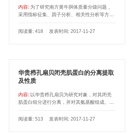
制时间对饱和脂肪酸和单不饱和脂肪酸影响不
内容:
为了研究南方黄牛胴体质量分级问题，
显著（P＞0.05），对多不饱和脂肪酸影响显
采用指标征集、因子分析、相关性分析等方法
对南方黄牛胴体质量分级指标进行分析筛选，
然后对筛选出来的大理石花纹、体型等级、眼
阅读量: 418 发表时间: 2017-11-27
肌面积等指标进行聚类分析，确定以大理石花
纹（脂肪含量）作为胴体质量分级的指标。结
果表明：根据大理石花纹得出分级标准为：第
1类：1.32%≤大理石花纹＜7.36%；第2类：
7.36%≤大理石花纹＜17.86%；第3类：
华贵栉孔扇贝闭壳肌蛋白的分离提取
17.86%≤大理石花纹＜22.43%；第4类：大理
及性质
石花纹≥22.43%。
内容:
以华贵栉孔扇贝为研究对象，对其闭壳
肌蛋白组分进行分离，并对其氨基酸组成、分
子质量分布和热稳定性进行检测分析。结果表
明：新鲜华贵栉孔扇贝闭壳肌中水分、粗蛋白
阅读量: 513 发表时间: 2017-11-27
含量分别为78.12%、18.19%；蛋白组分分离
得到3种组成蛋白，其中肌原纤维蛋白占总蛋