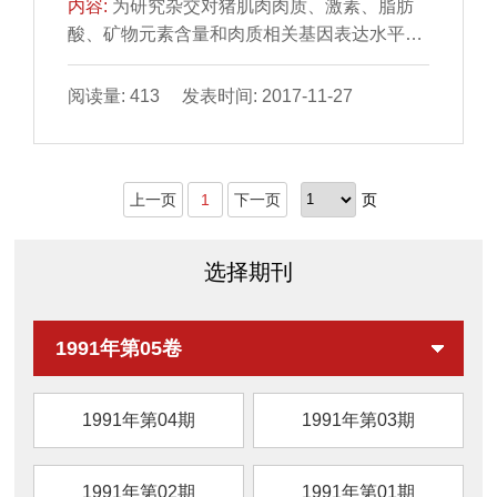
内容:
为研究杂交对猪肌肉肉质、激素、脂肪
2,6
酸、矿物元素含量和肉质相关基因表达水平的
影响，实验选取同一饲养条件下，180日龄的
纯种长白猪、纯种约克夏猪及长白猪×约克夏
阅读量: 413 发表时间: 2017-11-27
猪二元杂交猪各6头，屠宰后采集背最长肌。
结果表明：二元杂交猪与长白猪和约克夏猪相
比，其肌肉滴水损失、粗脂肪含量、胰岛素含
上一页
1
下一页
页
量、多种矿物元素含量和肉质相关基因
（RYR1、CAST、IGF2、PPKAG3和
MC4R）表达水平显著升高（P＜0.05）；而
选择期刊
其剪切力、水分含量和多不饱和脂肪酸含量显
著降低（P＜0.05）。杂交对猪的肉质性状和
营养成分含量影响显著，但
1991年第05卷
1991年第04期
1991年第03期
1991年第02期
1991年第01期