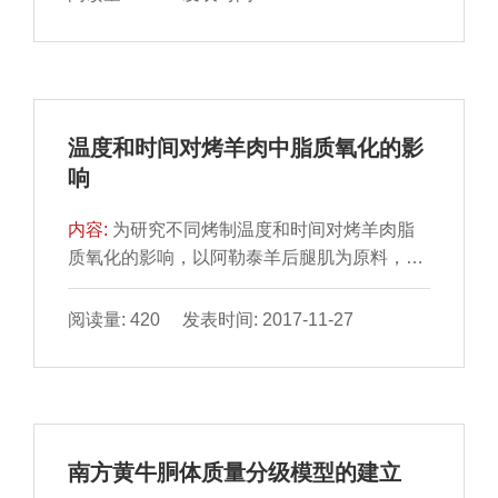
嫩化剂及其添加量进行三因素三水平的优化试
验，最后利用扫描电镜，对未嫩化和复合嫩化
剂嫩化后的鱼肉微观结构进行观察。结果表
明：CaCl21.2 g/kg、复合磷酸盐1.2 g/kg、木
瓜蛋白酶1.8 g/kg为最优嫩化剂组合，经该组
温度和时间对烤羊肉中脂质氧化的影
合嫩化后，鱼肉剪切力最低可降至
响
（8.40±0.13）N （注射方式）和
（7.28±0.52）N（涂抹方式）；用扫描电镜观
内容:
为研究不同烤制温度和时间对烤羊肉脂
察，
质氧化的影响，以阿勒泰羊后腿肌为原料，经
不同温度和时间烤制后，分别测定各样品的酸
价、过氧化值、硫代巴比妥酸值
阅读量: 420 发表时间: 2017-11-27
（thiobarbituric acid，TBA）及脂肪酸的组
成。结果表明：随着温度升高，羊肉在烤制过
程中酸价总体呈逐渐上升趋势。过氧化值及烤
制30、40 min条件下TBA值总体呈先下降后上
升趋势，烤制20 min条件下TBA值先上升后下
南方黄牛胴体质量分级模型的建立
降但差异不显著（P＞0.05）。烤制温度和烤