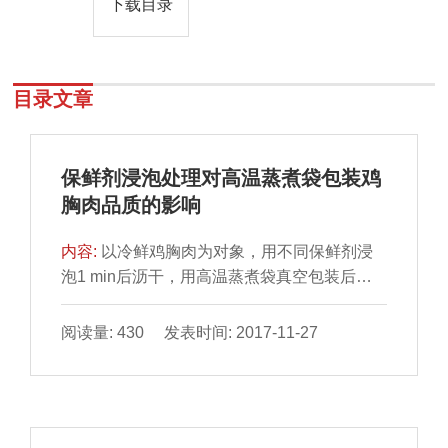
下载目录
目录文章
保鲜剂浸泡处理对高温蒸煮袋包装鸡
胸肉品质的影响
内容:
以冷鲜鸡胸肉为对象，用不同保鲜剂浸
泡1 min后沥干，用高温蒸煮袋真空包装后，
在0～4℃条件下贮藏，测定感官、理化和微生
物指标的变化。结果表明：鸡胸肉经保鲜剂浸
阅读量: 430 发表时间: 2017-11-27
泡和高温蒸煮袋真空包装处理后，感官指标、
汁液流失率、水分活度（water activity，
aw）、挥发性盐基氮（total volatile basic
nitrogen，TVB-N）值、球蛋白沉淀和菌落总