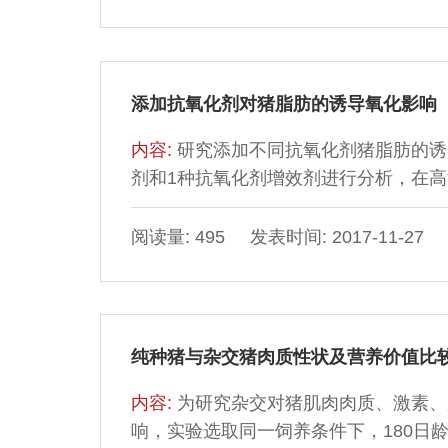
种类齐全，肌浆蛋白、肌原纤维蛋白、
41.52%、38.96%、35.49%；十
添加抗氧化剂对猪脂肪的诱导氧化影响
内容:
研究添加不同抗氧化剂猪脂肪的诱
剂和1种抗氧化剂增效剂进行分析，在高温
用下，油脂会发生氧化反应，通过量化
程，分别测定添加单一抗氧化剂的猪脂
阅读量: 495 发表时间: 2017-11-27
质的影响进行分析。结果表明：在国家
间依次为：丁基羟基茴香醚（butyl hydroxy
纯种猪与杂交猪肉质性状及营养价值比
内容:
为研究杂交对猪肌肉肉质、激素、
响，实验选取同一饲养条件下，180日