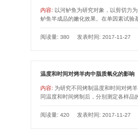
内容:
以河鲈鱼为研究对象，以剪切力为
鲈鱼半成品的嫩化效果。在单因素试验
剂及其添加量进行三因素三水平的优化
后的鱼肉微观结构进行观察。结果表明：CaCl
阅读量: 380 发表时间: 2017-11-27
1.8 g/kg为最优嫩化剂组合，经该组合
方式）和（7.28±0.52）N（涂抹方
温度和时间对烤羊肉中脂质氧化的影响
内容:
为研究不同烤制温度和时间对烤羊
同温度和时间烤制后，分别测定各样品的酸价、
acid，TBA）及脂肪酸的组成。结果
上升趋势。过氧化值及烤制30、40 min
阅读量: 420 发表时间: 2017-11-27
件下TBA值先上升后下降但差异不显著（
不饱和脂肪酸影响不显著（P＞0.05）