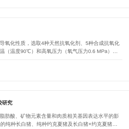
基质蛋白中必需氨基酸占氨基酸总量的百分比分别达到
二烷基磺酸钠-聚丙烯酰胺凝胶电泳分析显示
导氧化性质，选取4种天然抗氧化剂、5种合成抗氧化
（温度90℃）和高氧压力（氧气压力0.6 MPa）作
样品仓内氧气压力的变化来考察猪脂肪的诱导氧化进
肪的氧化诱导期，并对部分抗氧化剂复配对诱导氧化性
标准限定的使用量下，添加不同抗氧化剂的诱导氧化时
 anisd，BHA）（45.12h）＞2,6
较研究
脂肪酸、矿物元素含量和肉质相关基因表达水平的影
龄的纯种长白猪、纯种约克夏猪及长白猪×约克夏猪二