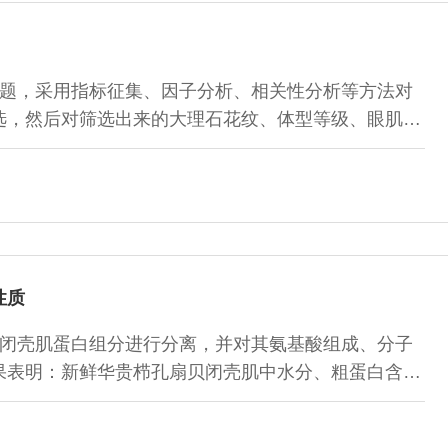
题，采用指标征集、因子分析、相关性分析等方法对
选，然后对筛选出来的大理石花纹、体型等级、眼肌面
花纹（脂肪含量）作为胴体质量分级的指标。结果表
1.32%≤大理石花纹＜7.36%；第2类：7.36%≤
6%≤大理石花纹＜22.43%；第4类：大理石花纹
性质
闭壳肌蛋白组分进行分离，并对其氨基酸组成、分子
果表明：新鲜华贵栉孔扇贝闭壳肌中水分、粗蛋白含量
分分离得到3种组成蛋白，其中肌原纤维蛋白占总蛋白
蛋白占20.50%；氨基酸组成检测表明3种蛋白组分氨基酸