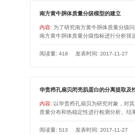
南方黄牛胴体质量分级模型的建立
内容:
为了研究南方黄牛胴体质量分级问
南方黄牛胴体质量分级指标进行分析筛
积等指标进行聚类分析，确定以大理石
明：根据大理石花纹得出分级标准为：第1类：
阅读量: 418 发表时间: 2017-11-27
大理石花纹＜17.86%；第3类：17.8
≥22.43%。
华贵栉孔扇贝闭壳肌蛋白的分离提取及
内容:
以华贵栉孔扇贝为研究对象，对其
质量分布和热稳定性进行检测分析。结
分别为78.12%、18.19%；蛋白组
46.80%，基质蛋白占32.70%，肌浆
阅读量: 513 发表时间: 2017-11-27