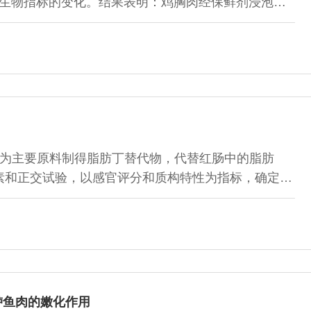
微生物指标的变化。结果表明：鸡胸肉经保鲜剂浸泡和
失率、水分活度（water activity，aw）、挥发
 nitrogen，TVB-N）值、球蛋白沉淀和菌落总数的变化显著优于
显著差异（P＜0.05），经体积分数为3%乳酸保鲜和
9
为主要原料制得脂肪丁替代物，代替红肠中的脂肪
素和正交试验，以感官评分和质构特性为指标，确定脂
添加量2.5 g/100 mL、卡拉胶添加量1.25
L、聚葡萄糖添加量0.75 g/100 mL、Ca(OH)2添加量为
g/100 mL；脂肪丁模拟物的替代量为100%（以脂肪丁的总
鲈鱼肉的嫩化作用