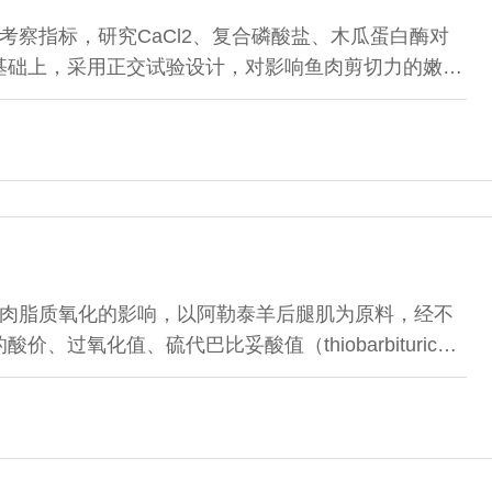
考察指标，研究CaCl2、复合磷酸盐、木瓜蛋白酶对
基础上，采用正交试验设计，对影响鱼肉剪切力的嫩化
试验，最后利用扫描电镜，对未嫩化和复合嫩化剂嫩化
21.2 g/kg、复合磷酸盐1.2 g/kg、木瓜蛋白酶
嫩化后，鱼肉剪切力最低可降至（8.40±0.13）N （注射
式）；用扫描电镜观察，
肉脂质氧化的影响，以阿勒泰羊后腿肌为原料，经不
过氧化值、硫代巴比妥酸值（thiobarbituric
表明：随着温度升高，羊肉在烤制过程中酸价总体呈逐渐
条件下TBA值总体呈先下降后上升趋势，烤制20 min条
P＞0.05）。烤制温度和烤制时间对饱和脂肪酸和单
，对多不饱和脂肪酸影响显