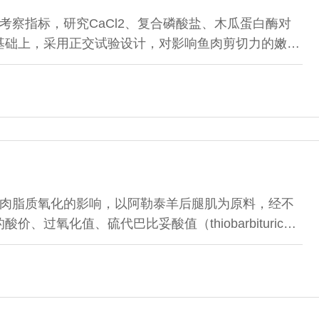
考察指标，研究CaCl2、复合磷酸盐、木瓜蛋白酶对
基础上，采用正交试验设计，对影响鱼肉剪切力的嫩化
试验，最后利用扫描电镜，对未嫩化和复合嫩化剂嫩化
21.2 g/kg、复合磷酸盐1.2 g/kg、木瓜蛋白酶
嫩化后，鱼肉剪切力最低可降至（8.40±0.13）N （注射
式）；用扫描电镜观察，
肉脂质氧化的影响，以阿勒泰羊后腿肌为原料，经不
过氧化值、硫代巴比妥酸值（thiobarbituric
表明：随着温度升高，羊肉在烤制过程中酸价总体呈逐渐
条件下TBA值总体呈先下降后上升趋势，烤制20 min条
P＞0.05）。烤制温度和烤制时间对饱和脂肪酸和单
，对多不饱和脂肪酸影响显