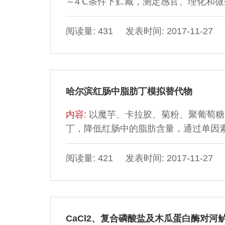
～4℃条件下贮藏，测定感官、理化和
高温蒸煮袋真空包装处理后，感官指标、汁液流
性盐基氮（total volatile basic
阅读量: 431 发表时间: 2017-11-27
对照组。不同处理组间样品品质的变化有
高温蒸煮袋真空包装处理效果最好，贮藏
哈尔滨红肠中脂肪丁模拟替代物
内容:
以魔芋、卡拉胶、菊粉、聚葡萄糖
丁，降低红肠中的脂肪含量，通过单因
肪丁替代物的最佳配方（以水为基础）：魔芋胶
g/100 mL、菊粉添加量1.00 g/100 m
阅读量: 421 发表时间: 2017-11-27
0.06 g/100 mL、猪肉精粉添加量3 
量计），在此条件下制成的红肠脂
CaCl2、复合磷酸盐及木瓜蛋白酶对河