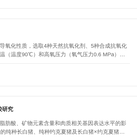
基质蛋白中必需氨基酸占氨基酸总量的百分比分别达到
二烷基磺酸钠-聚丙烯酰胺凝胶电泳分析显示
导氧化性质，选取4种天然抗氧化剂、5种合成抗氧化
（温度90℃）和高氧压力（氧气压力0.6 MPa）作
样品仓内氧气压力的变化来考察猪脂肪的诱导氧化进
肪的氧化诱导期，并对部分抗氧化剂复配对诱导氧化性
标准限定的使用量下，添加不同抗氧化剂的诱导氧化时
 anisd，BHA）（45.12h）＞2,6
较研究
脂肪酸、矿物元素含量和肉质相关基因表达水平的影
龄的纯种长白猪、纯种约克夏猪及长白猪×约克夏猪二