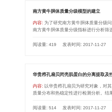
南方黄牛胴体质量分级模型的建立
内容:
为了研究南方黄牛胴体质量分级问
南方黄牛胴体质量分级指标进行分析筛
积等指标进行聚类分析，确定以大理石
明：根据大理石花纹得出分级标准为：第1类：
阅读量: 419 发表时间: 2017-11-27
大理石花纹＜17.86%；第3类：17.8
≥22.43%。
华贵栉孔扇贝闭壳肌蛋白的分离提取及
内容:
以华贵栉孔扇贝为研究对象，对其
质量分布和热稳定性进行检测分析。结
分别为78.12%、18.19%；蛋白组
46.80%，基质蛋白占32.70%，肌浆
阅读量: 514 发表时间: 2017-11-27