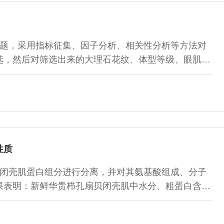
题，采用指标征集、因子分析、相关性分析等方法对
选，然后对筛选出来的大理石花纹、体型等级、眼肌面
花纹（脂肪含量）作为胴体质量分级的指标。结果表
1.32%≤大理石花纹＜7.36%；第2类：7.36%≤
6%≤大理石花纹＜22.43%；第4类：大理石花纹
性质
闭壳肌蛋白组分进行分离，并对其氨基酸组成、分子
果表明：新鲜华贵栉孔扇贝闭壳肌中水分、粗蛋白含量
分分离得到3种组成蛋白，其中肌原纤维蛋白占总蛋白
蛋白占20.50%；氨基酸组成检测表明3种蛋白组分氨基酸