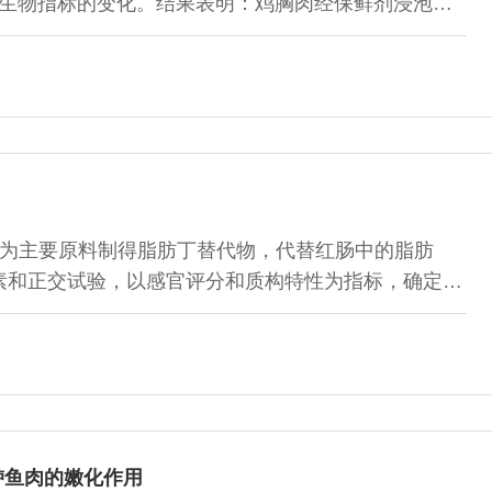
微生物指标的变化。结果表明：鸡胸肉经保鲜剂浸泡和
失率、水分活度（water activity，aw）、挥发
 nitrogen，TVB-N）值、球蛋白沉淀和菌落总数的变化显著优于
显著差异（P＜0.05），经体积分数为3%乳酸保鲜和
9
为主要原料制得脂肪丁替代物，代替红肠中的脂肪
素和正交试验，以感官评分和质构特性为指标，确定脂
添加量2.5 g/100 mL、卡拉胶添加量1.25
L、聚葡萄糖添加量0.75 g/100 mL、Ca(OH)2添加量为
g/100 mL；脂肪丁模拟物的替代量为100%（以脂肪丁的总
鲈鱼肉的嫩化作用