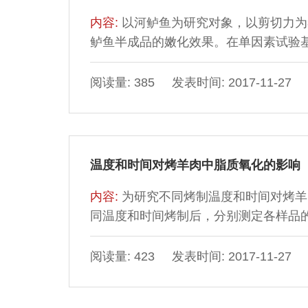
内容:
以河鲈鱼为研究对象，以剪切力为
鲈鱼半成品的嫩化效果。在单因素试验
剂及其添加量进行三因素三水平的优化
后的鱼肉微观结构进行观察。结果表明：CaCl
阅读量: 385 发表时间: 2017-11-27
1.8 g/kg为最优嫩化剂组合，经该组合
方式）和（7.28±0.52）N（涂抹方
温度和时间对烤羊肉中脂质氧化的影响
内容:
为研究不同烤制温度和时间对烤羊
同温度和时间烤制后，分别测定各样品的酸价、
acid，TBA）及脂肪酸的组成。结果
上升趋势。过氧化值及烤制30、40 min
阅读量: 423 发表时间: 2017-11-27
件下TBA值先上升后下降但差异不显著（
不饱和脂肪酸影响不显著（P＞0.05）