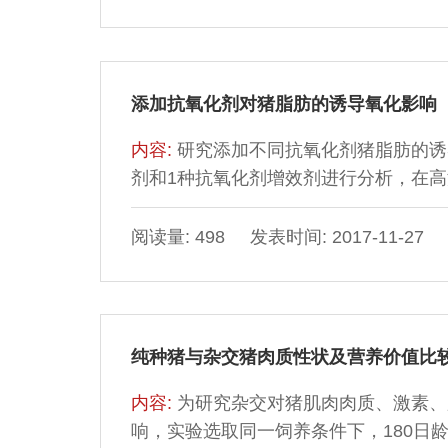
种类齐全，肌浆蛋白、肌原纤维蛋白、
41.52%、38.96%、35.49%；十
添加抗氧化剂对猪脂肪的诱导氧化影响
内容:
研究添加不同抗氧化剂猪脂肪的诱
剂和1种抗氧化剂增效剂进行分析，在高温
用下，油脂会发生氧化反应，通过量化
程，分别测定添加单一抗氧化剂的猪脂
阅读量: 498 发表时间: 2017-11-27
质的影响进行分析。结果表明：在国家
间依次为：丁基羟基茴香醚（butyl hydroxy
纯种猪与杂交猪肉质性状及营养价值比
内容:
为研究杂交对猪肌肉肉质、激素、
响，实验选取同一饲养条件下，180日