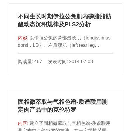
不同生长时期伊拉公兔肌内磷脂脂肪
酸动态沉积规律及PLS2分析
内容:
以伊拉公兔的背部最长肌（longissimus
dorsi，LD）、左后腿肌（left rear leg
muscle，LL）和腹部肌肉 （abdominal
muscles，AM）为...
阅读量: 467 发表时间: 2014-07-03
固相微萃取与气相色谱-质谱联用测
定肉产品中的克伦特罗
内容:
建立了固相微萃取与气相色谱-质谱联用
测定肉中克伦特罗的方法。在一定线性范围