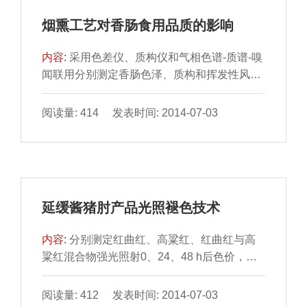
烟熏工艺对香肠食用品质的影响
内容:
采用色差仪、质构仪和气相色谱-质谱-嗅
闻联用分别测定香肠色泽、质构和挥发性风味
物质，研究木熏工 艺和液熏工艺对香肠食用品
质的影响。结...
阅读量: 414 发表时间: 2014-07-03
延缓酱猪肘产品光照褪色技术
内容:
分别测定红曲红、高粱红、红曲红与高
粱红混合物强光照射0、24、48 h后色价，发
现高粱红耐光性最 优，光照48 h后色价仅下降
1.3%。通过单...
阅读量: 412 发表时间: 2014-07-03