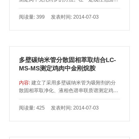
内，本方法相关系数 0.999 3，回收率96%～
104%，检出限0.48...
阅读量: 399 发表时间: 2014-07-03
多壁碳纳米管分散固相萃取结合LC-
MS-MS测定鸡肉中金刚烷胺
内容:
建立了采用多壁碳纳米管为吸附剂的分
散固相萃取净化、液相色谱串联质谱测定鸡肉
中金刚烷胺残留量的方 法。鸡肉样品经乙酸乙
腈提取后，调节...
阅读量: 425 发表时间: 2014-07-03