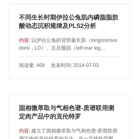
不同生长时期伊拉公兔肌内磷脂脂肪
酸动态沉积规律及PLS2分析
内容:
以伊拉公兔的背部最长肌（longissimus
dorsi，LD）、左后腿肌（left rear leg
muscle，LL）和腹部肌肉 （abdominal
muscles，AM）为...
阅读量: 468 发表时间: 2014-07-03
固相微萃取与气相色谱-质谱联用测
定肉产品中的克伦特罗
内容:
建立了固相微萃取与气相色谱-质谱联用
测定肉中克伦特罗的方法。在一定线性范围