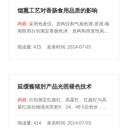
烟熏工艺对香肠食用品质的影响
内容:
采用色差仪、质构仪和气相色谱-质谱-嗅
闻联用分别测定香肠色泽、质构和挥发性风味
物质，研究木熏工 艺和液熏工艺对香肠食用品
质的影响。结...
阅读量: 415 发表时间: 2014-07-03
延缓酱猪肘产品光照褪色技术
内容:
分别测定红曲红、高粱红、红曲红与高
粱红混合物强光照射0、24、48 h后色价，发
现高粱红耐光性最 优，光照48 h后色价仅下降
1.3%。通过单...
阅读量: 414 发表时间: 2014-07-03