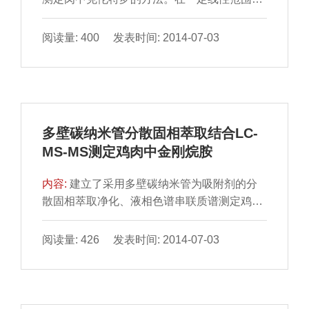
内，本方法相关系数 0.999 3，回收率96%～
104%，检出限0.48...
阅读量: 400 发表时间: 2014-07-03
多壁碳纳米管分散固相萃取结合LC-
MS-MS测定鸡肉中金刚烷胺
内容:
建立了采用多壁碳纳米管为吸附剂的分
散固相萃取净化、液相色谱串联质谱测定鸡肉
中金刚烷胺残留量的方 法。鸡肉样品经乙酸乙
腈提取后，调节...
阅读量: 426 发表时间: 2014-07-03