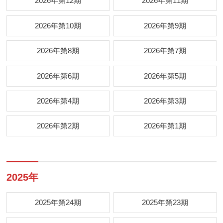
2026年第12期
2026年第11期
2026年第10期
2026年第9期
2026年第8期
2026年第7期
2026年第6期
2026年第5期
2026年第4期
2026年第3期
2026年第2期
2026年第1期
2025年
2025年第24期
2025年第23期