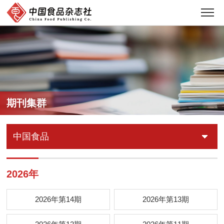
期刊集群
中国食品
2026年
2026年第14期
2026年第13期