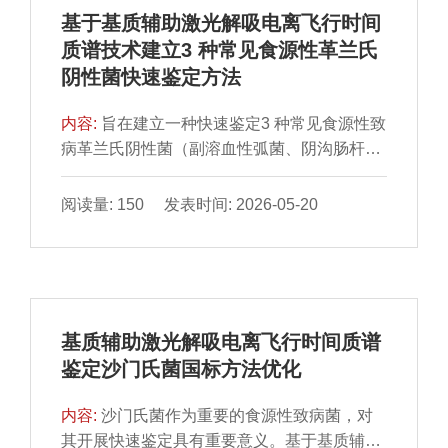
本中微生物组成存在差异，原料乳样本的优势
基于基质辅助激光解吸电离飞行时间
细菌门以假单胞菌门（Pseudomonadaceae）
质谱技术建立3 种常见食源性革兰氏
（37.36%）为主，其次为拟杆菌门
阴性菌快速鉴定方法
（Bacteroidetes）（31.65%）、厚壁菌门
（Bacillota）（22.92%）；环境样本的优势细
内容:
旨在建立一种快速鉴定3 种常见食源性致
菌门以厚壁菌门（38.27%）为主，其次为蓝
病革兰氏阴性菌（副溶血性弧菌、阴沟肠杆
藻菌门（Cyanobacteriota）（36.34%）、假
菌、鲍曼不动杆菌）的方法。采用基质辅助激
单胞菌门（14.21%）。综上，驼乳采集、贮
光解吸电离飞行时间质谱（matrix-assisted
藏等环节存在被细菌污染风险，饲草料等投入
阅读量: 150 发表时间: 2026-05-20
laser desorption ionization time-of-flight mass
品也是细菌的暂存地，挤奶程序与养殖环境卫
spectrometry，MALDI-TOF MS）技术，探索
生是影响原料乳质量的两大关键，在实际生产
不同预处理方法、不同培养基、不同培养时间
中需重点关注。
对鉴定结果的影响。通过MALDI-TOF/TOF
MS（二级TOF MS）技术优化检测方法，进一
基质辅助激光解吸电离飞行时间质谱
步研究不同培养基、不同培养时间的菌株对二
鉴定沙门氏菌国标方法优化
级TOF MS鉴定结果的影响。结果表明，最适
宜前处理方法为甲酸-乙腈提取法；一级TOF
内容:
沙门氏菌作为重要的食源性致病菌，对
MS图显示，采用不同培养基培养的菌株鉴定
其开展快速鉴定具有重要意义。基于基质辅助