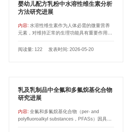
婴幼儿配方乳粉中水溶性维生素分析
性，糖基化、磷酸化（去磷酸化）和酰化（去
方法研究进展
酰化）等化学改性及协同改性4 类技术，从作
用机制、作用特点和优、缺点等方面进行探
内容:
水溶性维生素作为人体必需的微量营养
讨。同时，结合当前研究进展，也指出该领域
元素，对维持正常的生理功能具有重要作用，
仍面临的挑战，如化学改性可能带来试剂残
其缺乏可能导致代谢紊乱及相关的健康问题。
留、酶制剂成本较高、单一物理改性效果有限
婴幼儿配方乳粉通过营养强化技术科学添加这
阅读量: 122 发表时间: 2026-05-20
及分子层面的构效关系尚未完全阐明等。最后
类维生素，旨在满足婴幼儿的生长发育需要，
指出未来应重点开发靶向性绿色复合改性技
支持其健康成长与生理功能发育。由于婴幼儿
术、深化改性产物的安全性与营养性研究，并
配方乳粉基质的复杂性和水溶性维生素的不稳
拓展乳蛋白在婴幼儿配方、老年营养等高附加
定性，对婴幼儿配方乳粉中的多种水溶性维生
值特殊膳食中的应用，以期为推动乳蛋白的高
素进行精准分析检测是一个巨大的挑战。本文
值化利用提供理论依据和技术支持。
乳及乳制品中全氟和多氟烷基化合物
阐述近几年婴幼儿配方乳粉中水溶性维生素的
研究进展
蛋白质沉淀法、酸解法和酶解法等提取分离技
术以及微生物法、液相色谱法和液相色谱-质谱
内容:
全氟和多氟烷基化合物（per- and
法等检测方法的最新研究进展，并对目前各个
polyfluoroalkyl substances，PFASs）因具有
提取及分离技术和相关检测方法进行探讨和展
化学惰性和生物蓄积特性，已成为乳及乳制品
望，以期为相关研究提供参考和依据。