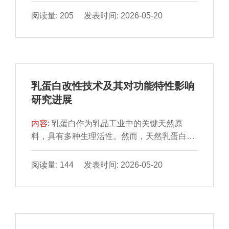
但设备要求高，难以在基层机构普及。综上，
益明确，微生态调控已成为新型治疗策略的核
传统生理生化法、实时荧光定量PCR法和
阅读量: 205 发表时间: 2026-05-20
心。合生元（益生菌与益生元的科学组合）通
MALDI-TOF MS法均可作为食品中片球菌属鉴
过协同效应，展现出显著的治疗潜力：益生元
定的标准方法。本研究结果可为相关国家标准
选择性促进益生菌的定植与增殖，二者协同优
制定提供技术依据。
化肠道菌群结构，提升短链脂肪酸产量，进而
改善肠道屏障功能、调节免疫应答并促进肠道
乳蛋白改性技术及其对功能特性影响
蠕动。临床研究表明，特定合生元制剂在改善
研究进展
排便频率、粪便性状及整体症状方面优于单一
益生菌或益生元干预，其优势源于“营养-菌群-
内容:
乳蛋白作为乳品工业中的关键天然原
代谢”多通路的协同放大效应。未来研究应聚焦
料，具有多种生理活性。然而，天然乳蛋白热
于基于菌群功能预测的个性化合生元方案开
稳定性、溶解性和凝胶特性等关键功能特性仍
发，开展大规模功能验证型临床试验，并探索
存在缺陷，制约其在乳品加工中的应用。为解
阅读量: 144 发表时间: 2026-05-20
其与新型递送系统及功能性食品载体的整合应
决这一问题，利用蛋白质改性技术调控乳蛋白
用，推动便秘治疗向精准微生态干预与营养治
分子结构，不仅能够改善其基础功能，还能挖
疗一体化方向发展，提升临床实用性与患者生
掘并赋予其全新的功能特性。本文围绕乳蛋白
活质量。
功能特性改性这一目标，系统综述水解与交联
等酶法改性，非热加工和微胶囊化等物理改