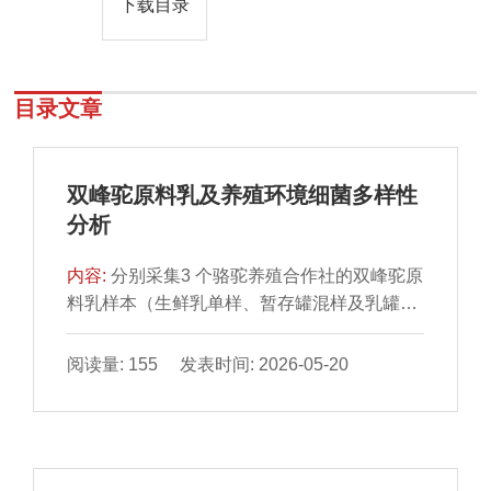
下载目录
目录文章
双峰驼原料乳及养殖环境细菌多样性
分析
内容:
分别采集3 个骆驼养殖合作社的双峰驼原
料乳样本（生鲜乳单样、暂存罐混样及乳罐运
输车中的冷却乳样）与骆驼养殖环境样本（饲
料、饲草及垫土）各6 组，采用16S rRNA测
阅读量: 155 发表时间: 2026-05-20
序技术对原料乳及环境样本细菌群落结构及多
样性进行分析。结果表明，18 组样本共获得4
102 198 条原始序列、3 482 896 条有效序列
和66 514 个扩增子序列变体。原料乳与环境样