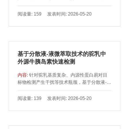
分值和特征峰数量、形态均有明显差异；随培
激光解吸电离飞行时间质谱（matrix-assisted
养时间延长，主要离子峰数量减少，导致匹配
laser desorption ionization time-of-flight mass
阅读量: 159 发表时间: 2026-05-20
度降低。二级TOF MS图显示，实验菌株在不
spectrometry，MALDI-TOF MS）技术，通过
同培养时间主要特征峰无明显变化，二级TOF
对培养基种类、培养时间、菌体裂解方法及仪
MS鉴定结果受外界环境影响较小，鉴定结果
器参数进行优化，建立沙门氏菌鉴定的
特异性更高。一级TOF MS法对特定培养环境
MALDI-TOF/TOF MS方法。结果表明，与
和较短培养时间菌株鉴定有较高准确性，随着
GB/T 33682—2025《基质辅助激光解吸电离
培养环境改变、培养时间延长，鉴定结果出现
基于分散液-液微萃取技术的驼乳中
飞行时间质谱鉴别微生物方法通则》中的方法
不稳定现象，而二级TOF MS法鉴定结果变化
外源牛胰岛素快速检测
相比，将培养基优化为营养琼脂培养基后，回
较小。相较于一级TOF MS鉴定，二级TOF
收率由54.7%上升至84.7%；培养时间由24 h
MS技术对革兰氏阴性菌株鉴定结果稳定，杂
内容:
针对驼乳基质复杂、内源性蛋白易对目
延长至48 h后，平均鉴定分值由2.203提升至
峰较少，可作为微生物鉴定方法的有效补充。
标物检测产生干扰等技术瓶颈，基于分散液-液
2.355，提高7.0%；优化裂解方式后，平均鉴
微萃取（dispersive liquid-liquid
定分值由1.898提高至2.259，提升19.0%；将
microextraction，DLLME）与高效液相色谱
阅读量: 139 发表时间: 2026-05-20
仪器参数调整为激光能量50%、激光波长370
（high performance liquid chromatography，
nm后，平均鉴定分值提高至2.211。对GB/T
HPLC）构建驼乳中外源牛胰岛素快速检测方
33682—2025方法进行优化后，所建立的
法，并对DLLME体系与色谱条件进行优化。
MALDI-TOF/TOF MS方法提高了沙门氏菌鉴
结果表明，以0.01 mol/L HCl为DLLME萃取
定的准确度与可信度，可以作为现行国标方法