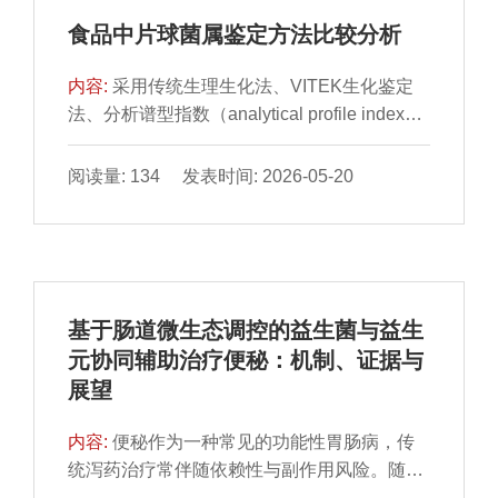
剂、体积分数60%丙酮为提取剂、正己烷为分
的有效补充。
食品中片球菌属鉴定方法比较分析
离相，结合HPLC可实现复杂乳基质中目标物
的高效富集与准确定量，在5～500 μg/mL范围
内容:
采用传统生理生化法、VITEK生化鉴定
内，牛胰岛素线性关系良好（R2＝0.999），
法、分析谱型指数（analytical profile index，
乌鲁木齐市达坂城区双峰驼乳空白样品在5、
API）生化鉴定系统、实时荧光定量聚合酶链
50、500 μg/mL加标量下的回收率为64.1%～
式反应（polymerase chain reaction，PCR）
阅读量: 134 发表时间: 2026-05-20
86.9%，相对标准偏差为4.9%～12.4%，检出
法、基质辅助激光解吸电离飞行时间质谱
限与定量限分别为0.5 μg/mL与5 μg/mL。综
（matrix-assisted laser desorption ionization-
上，本研究建立的DLLME-HPLC法操作简
time of flight mass spectrometry，MALDI-TOF
便、前处理时间短、分析效率高，可为驼乳中
MS）法对食品中片球菌属进行鉴定。结果表
外源牛胰岛素快速筛查提供技术支撑。
明，传统生理生化法结果最准确，但耗时长、
基于肠道微生态调控的益生菌与益生
工作量大；VITEK生化鉴定法因数据库规定乳
元协同辅助治疗便秘：机制、证据与
酸片球菌苦杏仁苷反应为阴性，而实际部分菌
展望
株呈阳性，导致结果不稳定；API生化鉴定系
统培养24 h结果准确，延长培养至48 h则出现
内容:
便秘作为一种常见的功能性胃肠病，传
偏差；实时荧光定量PCR法耗时短、结果准
统泻药治疗常伴随依赖性与副作用风险。随着
确，适合推广；MALDI-TOF MS法耗时最短，
肠道菌群失调在便秘发病机制中的关键作用日