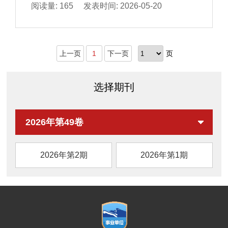
中潜在的健康风险因素。本文系统综述PFASs
阅读量: 165 发表时间: 2026-05-20
在乳及乳制品中的检测方法、迁移与转化机制
及污染控制策略。首先，乳制品样品前处理技
术，包括液-液萃取、固相萃取、
上一页
1
下一页
页
QuEChERS（quick, easy, cheap, effective,
rugged, and safe）、超临界流体萃取及基于
金属有机框架的分散固相萃取方法已被广泛应
选择期刊
用，配合液相色谱-串联质谱及高分辨质谱技
术，可实现痕量至超痕量PFASs的精准定量。
其次，PFASs通过“环境-饲料-奶牛-牛乳”体系
2026年第49卷
迁移，短链与长链PFASs的蓄积与转移效率存
在显著差异，其在奶牛体内主要以血清蛋白结
2026年第2期
2026年第1期
合形式分布，部分新型PFASs存在生物转化不
确定性。在乳制品加工过程中，热处理及接触
材料均可能导致PFASs的重新分布或迁移。最
后，源头控制、生产过程干预及主动去除技术
构成综合污染防控策略，为降低乳制品中
PFASs暴露提供科学依据。本文旨在为乳制品