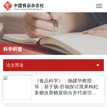
科学科普
论文荐读
《食品科学》：杨建华教授
等：基于肠-肝轴探讨黑果枸杞
多糖改善糖尿病合并代谢功能
障碍相关脂肪性肝病小鼠的机
制