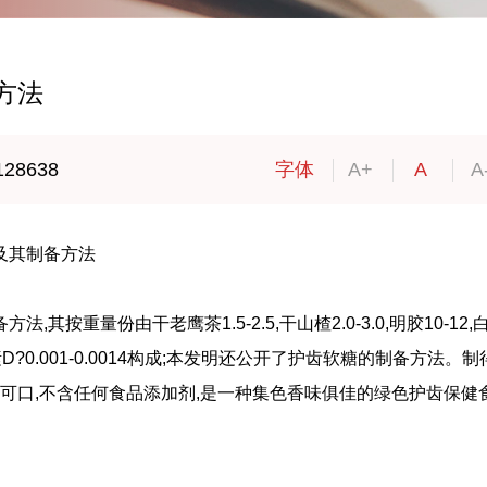
方法
128638
字体
A+
A
A
软糖及其制备方法
按重量份由干老鹰茶1.5-2.5,干山楂2.0-3.0,明胶10-12,
8,维生素D?0.001-0.0014构成;本发明还公开了护齿软糖的制备方法。
甜可口,不含任何食品添加剂,是一种集色香味俱佳的绿色护齿保健