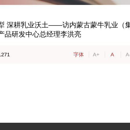
犁 深耕乳业沃土——访内蒙古蒙牛乳业（
产品研发中心总经理李洪亮
1271
字体
A+
A
A