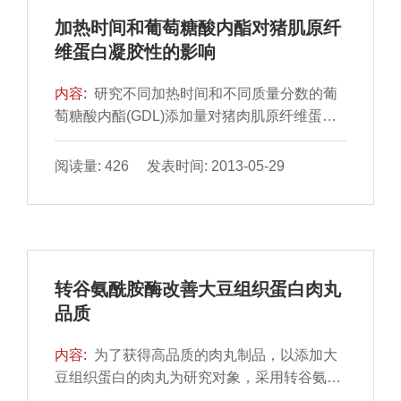
加热时间和葡萄糖酸内酯对猪肌原纤
维蛋白凝胶性的影响
内容:
研究不同加热时间和不同质量分数的葡
萄糖酸内酯(GDL)添加量对猪肉肌原纤维蛋白
凝胶特性的影响。结果表明：GDL质量分数
1.5%～2.0%，加热时间30min时凝胶的保水
阅读量: 426 发表时间: 2013-05-29
性、硬度、黏聚性和回弹性最好(P＜0.05)；同
时，加热30min后凝胶的白度值降到了最低
值；加热时间对凝胶弹性的影响不显著(P＞
0.05)，但随着GDL质量分数的增加，凝胶弹性
逐渐增加，当GDL质量分数为1.5%时凝胶弹性
转谷氨酰胺酶改善大豆组织蛋白肉丸
最好并趋于平稳。
品质
内容:
为了获得高品质的肉丸制品，以添加大
豆组织蛋白的肉丸为研究对象，采用转谷氨酰
胺酶对其进行酶解改性。通过单因素试验和响