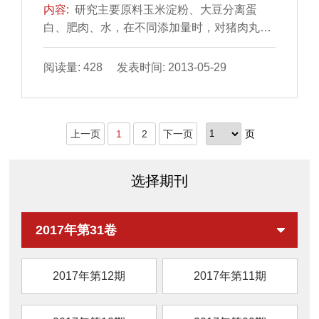
内容:
研究主要原料玉米淀粉、大豆分离蛋
白、肥肉、水，在不同添加量时，对猪肉丸凝
胶性质中硬度、弹性、黏聚性、咀嚼性、蒸煮
损失率和感官品质的影响。通过质构分析和感
阅读量: 428 发表时间: 2013-05-29
官评价，结果表明：玉米淀粉的不同添加量对
猪肉丸的硬度、弹性、黏聚性、咀嚼性、蒸煮
损失率有显著差异，在添加量22%时感官评分
上一页
1
2
下一页
页
最高；大豆分离蛋白的不同添加量对猪肉丸的
硬度、弹性、咀嚼性、蒸煮损失率有显著差
异，在添加量为2.0%时感官评分最高；肥肉的
选择期刊
不同添...
2017年第31卷
2017年第12期
2017年第11期