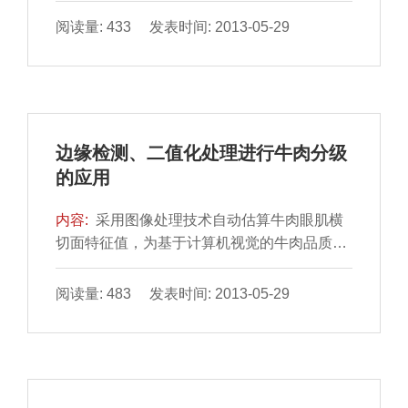
应面优化试验，研究不同酶解条件对大豆组织
阅读量: 433 发表时间: 2013-05-29
蛋白肉丸品质
边缘检测、二值化处理进行牛肉分级
的应用
内容:
采用图像处理技术自动估算牛肉眼肌横
切面特征值，为基于计算机视觉的牛肉品质自
动分级检测奠定基础。以牛胴体6～7肋横断面
图像为试验材料，采用边缘检测、二值化处理
阅读量: 483 发表时间: 2013-05-29
技术等，运用VisualC++6.0编程语言，对牛肉
眼肌的眼肌面积、脂肪、肌肉总面积比、脂肪
分布均匀度、眼肌圆度、肌肉和脂肪色度值5
个特征参数进行特征提取和检测。结果表明：
经测量所得的眼肌面积越大，圆度越大，肌肉