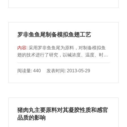
对产品感官品质的影响，得出山药、香菇添加
量，糯米、粳米的添加比对产品的感官品质影
响较大，确定了山药添加量为50%，糯米、粳
米比为1.5:1；通过正交试验，借助因子分析和
极差分析对影响产品品质的主要因素进行优
罗非鱼鱼尾制备模拟鱼翅工艺
选，得出米、胡萝卜、香菇的理想添加量分别
为...
内容:
采用罗非鱼鱼尾为原料，对制备模拟鱼
翅的技术进行了研究，以碱浓度、温度、时间
和料液比为考察因素，取翅程度和柔韧性为考
察指标，采用正交实验法对主要工艺参数进行
阅读量: 440 发表时间: 2013-05-29
优化。结果表明：酸碱均有利于模拟鱼翅的制
备，最佳取翅工艺为：温度45℃，料液比
1:25，碱浓度0.15 mol/L，时间120min；最佳
软化工艺为：冰乙酸浓度0.125mol/L，温度
45℃，时间120min，此工艺条件下制成的鱼
猪肉丸主要原料对其凝胶性质和感官
翅与市场上的散鱼翅的品质非常相似。
品质的影响