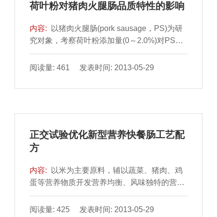
荷叶粉对猪肉火腿肠品质特性的影响
和脂肪色度值越高、大理石纹密度分布均匀
的...
内容:
以猪肉火腿肠(pork sausage，PS)为研
究对象，考察荷叶粉添加量(0～2.0%)对PS持
水性、色泽、质构及感官品质的影响。结果表
明：添加荷叶粉能够显著改善PS的持水能力
阅读量: 461 发表时间: 2013-05-29
(蒸煮损失率CL值降低、保水性WHC值和总持
水性TWBC值提高)和硬度(P＜0.05)；但会导
致其L*值和a*值显著降低(P＜0.05)；添加不高
于1.0%的荷叶粉，对PS的组织状态、香气、
咸味、涩味和口感均无显著影响(P＞0.05)；综
正交试验优化新型营养快餐肠工艺配
合分析结果显示，制作PS的
方
内容:
以米为主要原料，辅以蔬菜、猪肉、鸡
蛋等营养物质开发营养均衡、风味独特的营养
快餐产品。通过单因素试验，探究米、香菇、
胡萝卜、山药的加量，糯米粳米比及蒸煮时间
阅读量: 425 发表时间: 2013-05-29