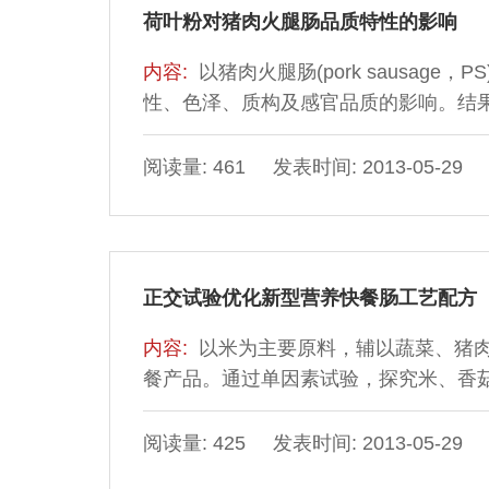
荷叶粉对猪肉火腿肠品质特性的影响
内容:
以猪肉火腿肠(pork sausage
性、色泽、质构及感官品质的影响。结果
损失率CL值降低、保水性WHC值和总持水
和a*值显著降低(P＜0.05)；添加不
阅读量: 461 发表时间: 2013-05-29
和口感均无显著影响(P＞0.05)；综合
正交试验优化新型营养快餐肠工艺配方
内容:
以米为主要原料，辅以蔬菜、猪
餐产品。通过单因素试验，探究米、香
品感官品质的影响，得出山药、香菇添
大，确定了山药添加量为50%，糯米、粳
阅读量: 425 发表时间: 2013-05-29
析对影响产品品质的主要因素进行优选，