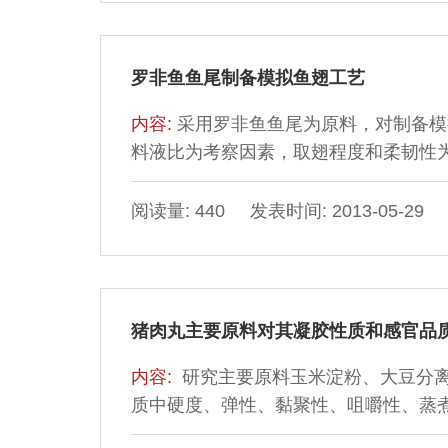
罗非鱼鱼尾制备模拟鱼翅工艺
内容:
采用罗非鱼鱼尾为原料，对制备模
料液比为考察因素，取翅程度和柔韧性
化。结果表明：酸碱均有利于模拟鱼翅的
浓度0.15 mol/L，时间120min；最
阅读量: 440 发表时间: 2013-05-29
120min，此工艺条件下制成的鱼翅与
猪肉丸主要原料对其凝胶性质和感官品
内容:
研究主要原料玉米淀粉、大豆分
质中硬度、弹性、黏聚性、咀嚼性、蒸
价，结果表明：玉米淀粉的不同添加量