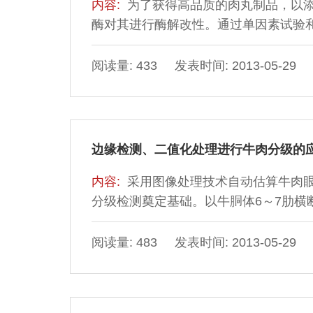
内容:
为了获得高品质的肉丸制品，以
酶对其进行酶解改性。通过单因素试验
肉丸品质
阅读量: 433 发表时间: 2013-05-29
边缘检测、二值化处理进行牛肉分级的
内容:
采用图像处理技术自动估算牛肉
分级检测奠定基础。以牛胴体6～7肋
等，运用VisualC++6.0编程语言
匀度、眼肌圆度、肌肉和脂肪色度值5
阅读量: 483 发表时间: 2013-05-29
得的眼肌面积越大，圆度越大，肌肉和脂