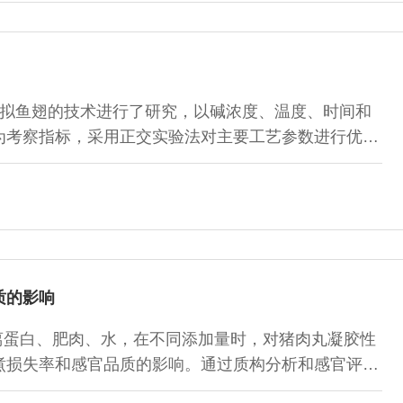
拟鱼翅的技术进行了研究，以碱浓度、温度、时间和
为考察指标，采用正交实验法对主要工艺参数进行优
制备，最佳取翅工艺为：温度45℃，料液比1:25，碱
佳软化工艺为：冰乙酸浓度0.125mol/L，温度45℃，时间
市场上的散鱼翅的品质非常相似。
质的影响
离蛋白、肥肉、水，在不同添加量时，对猪肉丸凝胶性
煮损失率和感官品质的影响。通过质构分析和感官评
对猪肉丸的硬度、弹性、黏聚性、咀嚼性、蒸煮损失率