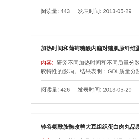
阅读量: 443 发表时间: 2013-05-29
加热时间和葡萄糖酸内酯对猪肌原纤维
内容:
研究不同加热时间和不同质量分数
胶特性的影响。结果表明：GDL质量分数1
度、黏聚性和回弹性最好(P＜0.05)；
间对凝胶弹性的影响不显著(P＞0.05
阅读量: 426 发表时间: 2013-05-29
GDL质量分数为1.5%时凝胶弹性最好
转谷氨酰胺酶改善大豆组织蛋白肉丸品