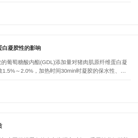
蛋白凝胶性的影响
的葡萄糖酸内酯(GDL)添加量对猪肉肌原纤维蛋白凝
.5%～2.0%，加热时间30min时凝胶的保水性、硬
同时，加热30min后凝胶的白度值降到了最低值；加热时
)，但随着GDL质量分数的增加，凝胶弹性逐渐增加，当
并趋于平稳。
质