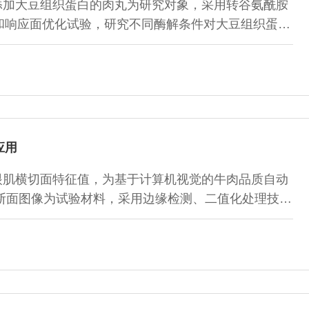
添加大豆组织蛋白的肉丸为研究对象，采用转谷氨酰胺
和响应面优化试验，研究不同酶解条件对大豆组织蛋白
应用
眼肌横切面特征值，为基于计算机视觉的牛肉品质自动
横断面图像为试验材料，采用边缘检测、二值化处理技术
，对牛肉眼肌的眼肌面积、脂肪、肌肉总面积比、脂肪分布均
个特征参数进行特征提取和检测。结果表明：经测量所
肪色度值越高、大理石纹密度分布均匀的...