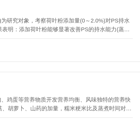
，PS)为研究对象，考察荷叶粉添加量(0～2.0%)对PS持水
表明：添加荷叶粉能够显著改善PS的持水能力(蒸煮
性TWBC值提高)和硬度(P＜0.05)；但会导致其L*值
高于1.0%的荷叶粉，对PS的组织状态、香气、咸味、涩味
分析结果显示，制作PS的
肉、鸡蛋等营养物质开发营养均衡、风味独特的营养快
菇、胡萝卜、山药的加量，糯米粳米比及蒸煮时间对产
加量，糯米、粳米的添加比对产品的感官品质影响较
米比为1.5:1；通过正交试验，借助因子分析和极差分
得出米、胡萝卜、香菇的理想添加量分别为...