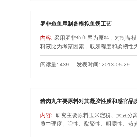
罗非鱼鱼尾制备模拟鱼翅工艺
内容:
采用罗非鱼鱼尾为原料，对制备模
料液比为考察因素，取翅程度和柔韧性
化。结果表明：酸碱均有利于模拟鱼翅的
浓度0.15 mol/L，时间120min；最
阅读量: 439 发表时间: 2013-05-29
120min，此工艺条件下制成的鱼翅与
猪肉丸主要原料对其凝胶性质和感官品
内容:
研究主要原料玉米淀粉、大豆分
质中硬度、弹性、黏聚性、咀嚼性、蒸
价，结果表明：玉米淀粉的不同添加量