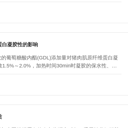
蛋白凝胶性的影响
的葡萄糖酸内酯(GDL)添加量对猪肉肌原纤维蛋白凝
.5%～2.0%，加热时间30min时凝胶的保水性、硬
同时，加热30min后凝胶的白度值降到了最低值；加热时
)，但随着GDL质量分数的增加，凝胶弹性逐渐增加，当
并趋于平稳。
质