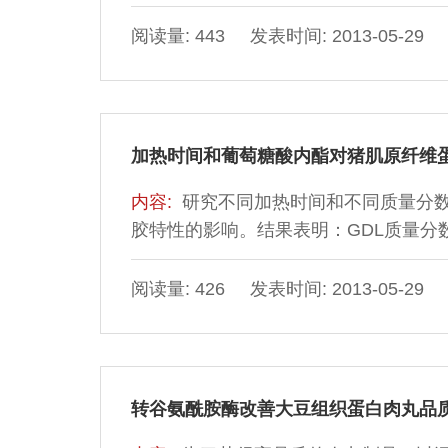
阅读量: 443 发表时间: 2013-05-29
加热时间和葡萄糖酸内酯对猪肌原纤维
内容:
研究不同加热时间和不同质量分数
胶特性的影响。结果表明：GDL质量分数1
度、黏聚性和回弹性最好(P＜0.05)；
间对凝胶弹性的影响不显著(P＞0.05
阅读量: 426 发表时间: 2013-05-29
GDL质量分数为1.5%时凝胶弹性最好
转谷氨酰胺酶改善大豆组织蛋白肉丸品