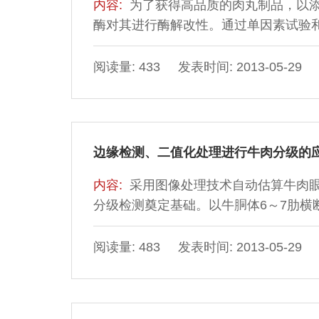
内容:
为了获得高品质的肉丸制品，以
酶对其进行酶解改性。通过单因素试验
肉丸品质
阅读量: 433 发表时间: 2013-05-29
边缘检测、二值化处理进行牛肉分级的
内容:
采用图像处理技术自动估算牛肉
分级检测奠定基础。以牛胴体6～7肋
等，运用VisualC++6.0编程语言
匀度、眼肌圆度、肌肉和脂肪色度值5
阅读量: 483 发表时间: 2013-05-29
得的眼肌面积越大，圆度越大，肌肉和脂