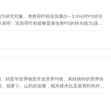
，PS)为研究对象，考察荷叶粉添加量(0～2.0%)对PS持水
表明：添加荷叶粉能够显著改善PS的持水能力(蒸煮
性TWBC值提高)和硬度(P＜0.05)；但会导致其L*值
高于1.0%的荷叶粉，对PS的组织状态、香气、咸味、涩味
分析结果显示，制作PS的
肉、鸡蛋等营养物质开发营养均衡、风味独特的营养快
菇、胡萝卜、山药的加量，糯米粳米比及蒸煮时间对产
加量，糯米、粳米的添加比对产品的感官品质影响较
米比为1.5:1；通过正交试验，借助因子分析和极差分
得出米、胡萝卜、香菇的理想添加量分别为...