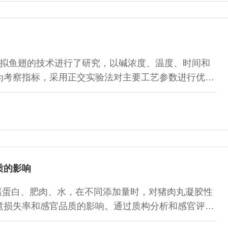
拟鱼翅的技术进行了研究，以碱浓度、温度、时间和
为考察指标，采用正交实验法对主要工艺参数进行优
制备，最佳取翅工艺为：温度45℃，料液比1:25，碱
佳软化工艺为：冰乙酸浓度0.125mol/L，温度45℃，时间
市场上的散鱼翅的品质非常相似。
质的影响
离蛋白、肥肉、水，在不同添加量时，对猪肉丸凝胶性
煮损失率和感官品质的影响。通过质构分析和感官评
对猪肉丸的硬度、弹性、黏聚性、咀嚼性、蒸煮损失率