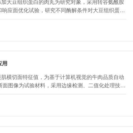
添加大豆组织蛋白的肉丸为研究对象，采用转谷氨酰胺
和响应面优化试验，研究不同酶解条件对大豆组织蛋白
应用
眼肌横切面特征值，为基于计算机视觉的牛肉品质自动
横断面图像为试验材料，采用边缘检测、二值化处理技术
，对牛肉眼肌的眼肌面积、脂肪、肌肉总面积比、脂肪分布均
个特征参数进行特征提取和检测。结果表明：经测量所
肪色度值越高、大理石纹密度分布均匀的...