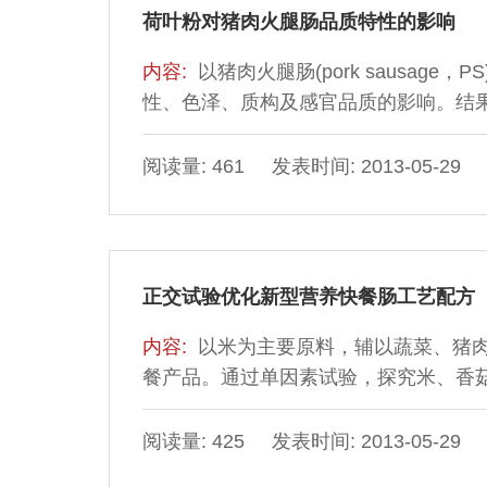
荷叶粉对猪肉火腿肠品质特性的影响
内容:
以猪肉火腿肠(pork sausage
性、色泽、质构及感官品质的影响。结果
损失率CL值降低、保水性WHC值和总持水
和a*值显著降低(P＜0.05)；添加不
阅读量: 461 发表时间: 2013-05-29
和口感均无显著影响(P＞0.05)；综合
正交试验优化新型营养快餐肠工艺配方
内容:
以米为主要原料，辅以蔬菜、猪
餐产品。通过单因素试验，探究米、香
品感官品质的影响，得出山药、香菇添
大，确定了山药添加量为50%，糯米、粳
阅读量: 425 发表时间: 2013-05-29
析对影响产品品质的主要因素进行优选，