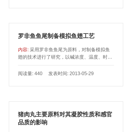
对产品感官品质的影响，得出山药、香菇添加
量，糯米、粳米的添加比对产品的感官品质影
响较大，确定了山药添加量为50%，糯米、粳
米比为1.5:1；通过正交试验，借助因子分析和
极差分析对影响产品品质的主要因素进行优
罗非鱼鱼尾制备模拟鱼翅工艺
选，得出米、胡萝卜、香菇的理想添加量分别
为...
内容:
采用罗非鱼鱼尾为原料，对制备模拟鱼
翅的技术进行了研究，以碱浓度、温度、时间
和料液比为考察因素，取翅程度和柔韧性为考
察指标，采用正交实验法对主要工艺参数进行
阅读量: 440 发表时间: 2013-05-29
优化。结果表明：酸碱均有利于模拟鱼翅的制
备，最佳取翅工艺为：温度45℃，料液比
1:25，碱浓度0.15 mol/L，时间120min；最佳
软化工艺为：冰乙酸浓度0.125mol/L，温度
45℃，时间120min，此工艺条件下制成的鱼
猪肉丸主要原料对其凝胶性质和感官
翅与市场上的散鱼翅的品质非常相似。
品质的影响