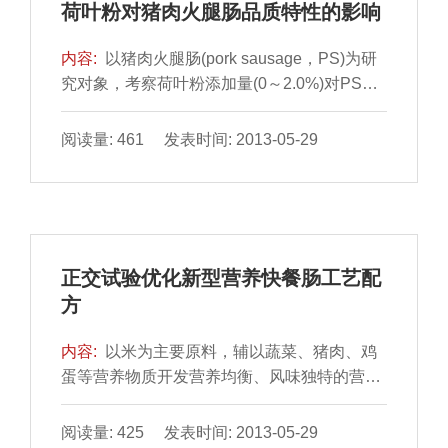
荷叶粉对猪肉火腿肠品质特性的影响
和脂肪色度值越高、大理石纹密度分布均匀
的...
内容:
以猪肉火腿肠(pork sausage，PS)为研
究对象，考察荷叶粉添加量(0～2.0%)对PS持
水性、色泽、质构及感官品质的影响。结果表
明：添加荷叶粉能够显著改善PS的持水能力
阅读量: 461 发表时间: 2013-05-29
(蒸煮损失率CL值降低、保水性WHC值和总持
水性TWBC值提高)和硬度(P＜0.05)；但会导
致其L*值和a*值显著降低(P＜0.05)；添加不高
于1.0%的荷叶粉，对PS的组织状态、香气、
咸味、涩味和口感均无显著影响(P＞0.05)；综
正交试验优化新型营养快餐肠工艺配
合分析结果显示，制作PS的
方
内容:
以米为主要原料，辅以蔬菜、猪肉、鸡
蛋等营养物质开发营养均衡、风味独特的营养
快餐产品。通过单因素试验，探究米、香菇、
胡萝卜、山药的加量，糯米粳米比及蒸煮时间
阅读量: 425 发表时间: 2013-05-29