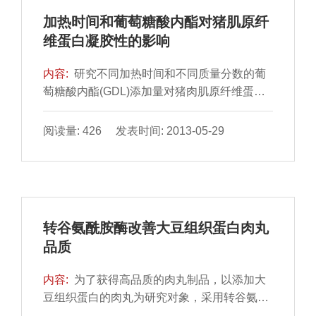
加热时间和葡萄糖酸内酯对猪肌原纤
维蛋白凝胶性的影响
内容:
研究不同加热时间和不同质量分数的葡
萄糖酸内酯(GDL)添加量对猪肉肌原纤维蛋白
凝胶特性的影响。结果表明：GDL质量分数
1.5%～2.0%，加热时间30min时凝胶的保水
阅读量: 426 发表时间: 2013-05-29
性、硬度、黏聚性和回弹性最好(P＜0.05)；同
时，加热30min后凝胶的白度值降到了最低
值；加热时间对凝胶弹性的影响不显著(P＞
0.05)，但随着GDL质量分数的增加，凝胶弹性
逐渐增加，当GDL质量分数为1.5%时凝胶弹性
转谷氨酰胺酶改善大豆组织蛋白肉丸
最好并趋于平稳。
品质
内容:
为了获得高品质的肉丸制品，以添加大
豆组织蛋白的肉丸为研究对象，采用转谷氨酰
胺酶对其进行酶解改性。通过单因素试验和响