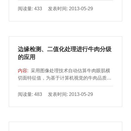
应面优化试验，研究不同酶解条件对大豆组织
阅读量: 433 发表时间: 2013-05-29
蛋白肉丸品质
边缘检测、二值化处理进行牛肉分级
的应用
内容:
采用图像处理技术自动估算牛肉眼肌横
切面特征值，为基于计算机视觉的牛肉品质自
动分级检测奠定基础。以牛胴体6～7肋横断面
图像为试验材料，采用边缘检测、二值化处理
阅读量: 483 发表时间: 2013-05-29
技术等，运用VisualC++6.0编程语言，对牛肉
眼肌的眼肌面积、脂肪、肌肉总面积比、脂肪
分布均匀度、眼肌圆度、肌肉和脂肪色度值5
个特征参数进行特征提取和检测。结果表明：
经测量所得的眼肌面积越大，圆度越大，肌肉