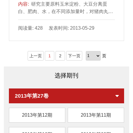
内容:
研究主要原料玉米淀粉、大豆分离蛋
白、肥肉、水，在不同添加量时，对猪肉丸凝
胶性质中硬度、弹性、黏聚性、咀嚼性、蒸煮
损失率和感官品质的影响。通过质构分析和感
阅读量: 428 发表时间: 2013-05-29
官评价，结果表明：玉米淀粉的不同添加量对
猪肉丸的硬度、弹性、黏聚性、咀嚼性、蒸煮
损失率有显著差异，在添加量22%时感官评分
上一页
1
2
下一页
页
最高；大豆分离蛋白的不同添加量对猪肉丸的
硬度、弹性、咀嚼性、蒸煮损失率有显著差
异，在添加量为2.0%时感官评分最高；肥肉的
选择期刊
不同添...
2013年第27卷
2013年第12期
2013年第11期