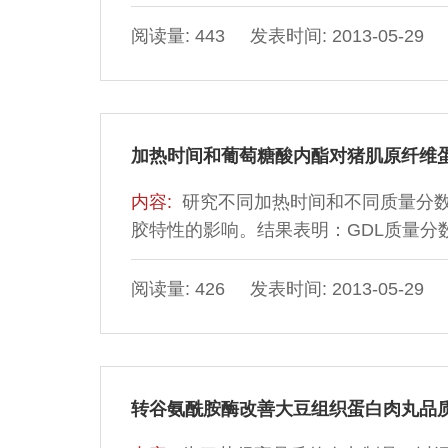
阅读量: 443 发表时间: 2013-05-29
加热时间和葡萄糖酸内酯对猪肌原纤维
内容:
研究不同加热时间和不同质量分数
胶特性的影响。结果表明：GDL质量分数1
度、黏聚性和回弹性最好(P＜0.05)；
间对凝胶弹性的影响不显著(P＞0.05
阅读量: 426 发表时间: 2013-05-29
GDL质量分数为1.5%时凝胶弹性最好
转谷氨酰胺酶改善大豆组织蛋白肉丸品