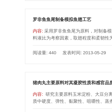
罗非鱼鱼尾制备模拟鱼翅工艺
内容:
采用罗非鱼鱼尾为原料，对制备模
料液比为考察因素，取翅程度和柔韧性
化。结果表明：酸碱均有利于模拟鱼翅的
浓度0.15 mol/L，时间120min；最
阅读量: 440 发表时间: 2013-05-29
120min，此工艺条件下制成的鱼翅与
猪肉丸主要原料对其凝胶性质和感官品
内容:
研究主要原料玉米淀粉、大豆分
质中硬度、弹性、黏聚性、咀嚼性、蒸
价，结果表明：玉米淀粉的不同添加量