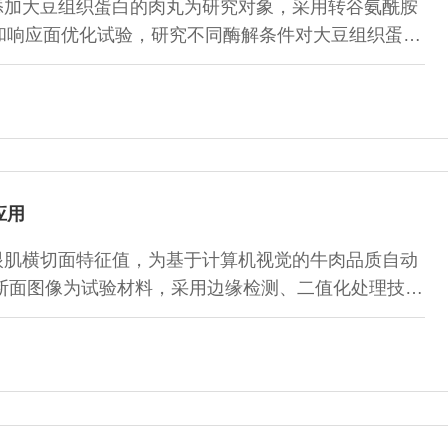
添加大豆组织蛋白的肉丸为研究对象，采用转谷氨酰胺
和响应面优化试验，研究不同酶解条件对大豆组织蛋白
应用
眼肌横切面特征值，为基于计算机视觉的牛肉品质自动
横断面图像为试验材料，采用边缘检测、二值化处理技术
，对牛肉眼肌的眼肌面积、脂肪、肌肉总面积比、脂肪分布均
个特征参数进行特征提取和检测。结果表明：经测量所
肪色度值越高、大理石纹密度分布均匀的...