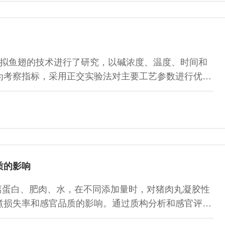
拟鱼翅的技术进行了研究，以碱浓度、温度、时间和
为考察指标，采用正交实验法对主要工艺参数进行优
制备，最佳取翅工艺为：温度45℃，料液比1:25，碱
佳软化工艺为：冰乙酸浓度0.125mol/L，温度45℃，时间
市场上的散鱼翅的品质非常相似。
质的影响
离蛋白、肥肉、水，在不同添加量时，对猪肉丸凝胶性
煮损失率和感官品质的影响。通过质构分析和感官评
对猪肉丸的硬度、弹性、黏聚性、咀嚼性、蒸煮损失率