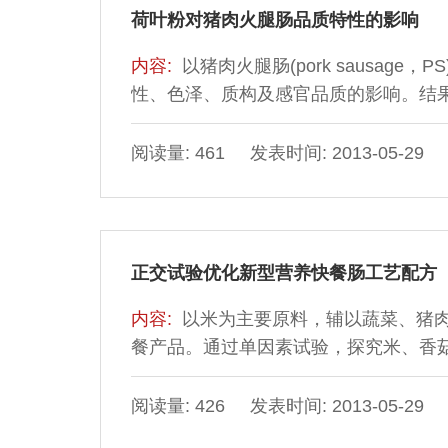
荷叶粉对猪肉火腿肠品质特性的影响
内容:
以猪肉火腿肠(pork sausage
性、色泽、质构及感官品质的影响。结果
损失率CL值降低、保水性WHC值和总持水
和a*值显著降低(P＜0.05)；添加不
阅读量: 461 发表时间: 2013-05-29
和口感均无显著影响(P＞0.05)；综合
正交试验优化新型营养快餐肠工艺配方
内容:
以米为主要原料，辅以蔬菜、猪
餐产品。通过单因素试验，探究米、香
品感官品质的影响，得出山药、香菇添
大，确定了山药添加量为50%，糯米、粳
阅读量: 426 发表时间: 2013-05-29
析对影响产品品质的主要因素进行优选，