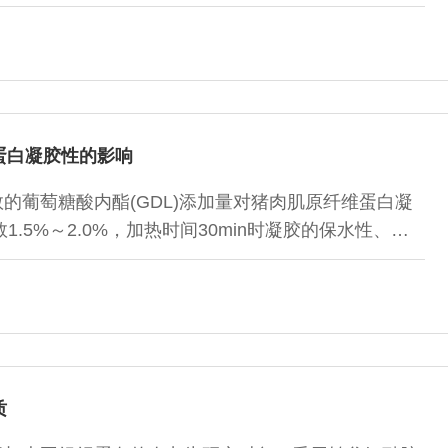
蛋白凝胶性的影响
的葡萄糖酸内酯(GDL)添加量对猪肉肌原纤维蛋白凝
.5%～2.0%，加热时间30min时凝胶的保水性、硬
同时，加热30min后凝胶的白度值降到了最低值；加热时
)，但随着GDL质量分数的增加，凝胶弹性逐渐增加，当
并趋于平稳。
质