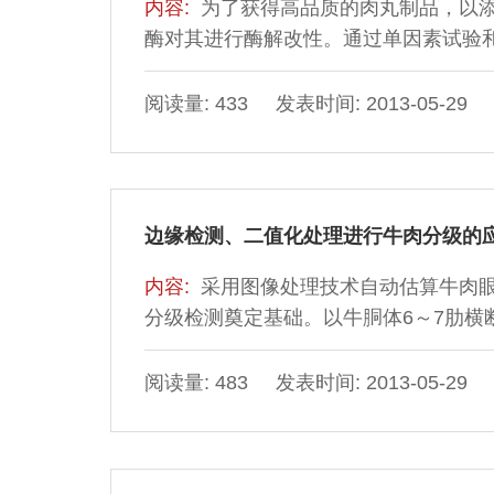
内容:
为了获得高品质的肉丸制品，以
酶对其进行酶解改性。通过单因素试验
肉丸品质
阅读量: 433 发表时间: 2013-05-29
边缘检测、二值化处理进行牛肉分级的
内容:
采用图像处理技术自动估算牛肉
分级检测奠定基础。以牛胴体6～7肋
等，运用VisualC++6.0编程语言
匀度、眼肌圆度、肌肉和脂肪色度值5
阅读量: 483 发表时间: 2013-05-29
得的眼肌面积越大，圆度越大，肌肉和脂