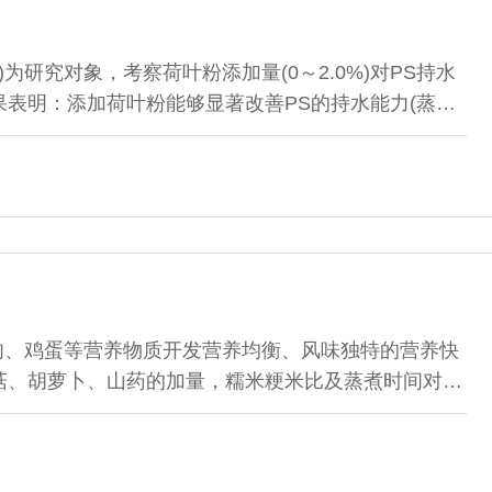
，PS)为研究对象，考察荷叶粉添加量(0～2.0%)对PS持水
表明：添加荷叶粉能够显著改善PS的持水能力(蒸煮
性TWBC值提高)和硬度(P＜0.05)；但会导致其L*值
高于1.0%的荷叶粉，对PS的组织状态、香气、咸味、涩味
分析结果显示，制作PS的
肉、鸡蛋等营养物质开发营养均衡、风味独特的营养快
菇、胡萝卜、山药的加量，糯米粳米比及蒸煮时间对产
加量，糯米、粳米的添加比对产品的感官品质影响较
米比为1.5:1；通过正交试验，借助因子分析和极差分
得出米、胡萝卜、香菇的理想添加量分别为...