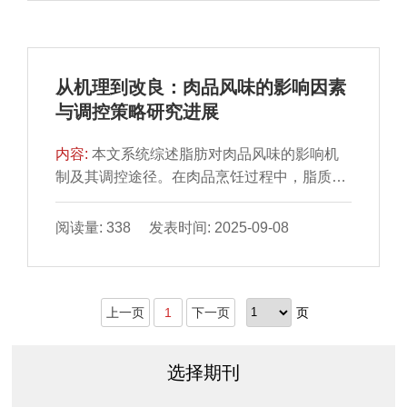
行改性，以提高PLA的性能，使其满足肉类包
装的需求。本文详细讨论改性PLA的物理及化
学改性方法，以及在肉类包装中的气体阻隔
性、抗菌性和机械性能等方面的应用。
从机理到改良：肉品风味的影响因素
与调控策略研究进展
内容:
本文系统综述脂肪对肉品风味的影响机
制及其调控途径。在肉品烹饪过程中，脂质氧
化及其与美拉德反应的相互作用产生一系列挥
发性有机化合物，是肉类风味的关键来源。本
阅读量: 338 发表时间: 2025-09-08
文概述脂肪酸组成、加工方式、贮藏条件等肉
品风味的影响因素，并介绍质谱技术、脂质组
学和电子鼻技术等肉品风味检测手段，最后总
上一页
1
下一页
页
结改良肉品风味的途径，以期为提高肉品品质
提供理论支持。
选择期刊