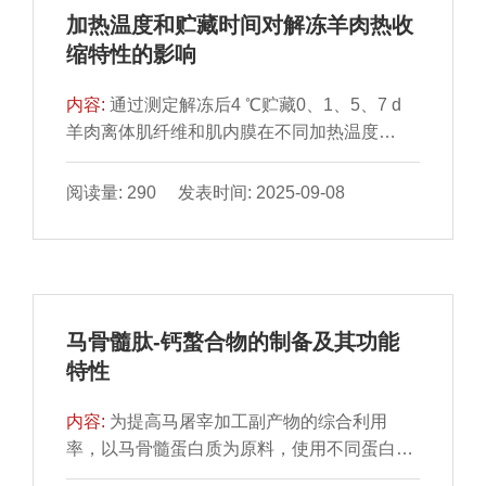
量低于GB 18394—2020《畜禽肉水分限量》
加热温度和贮藏时间对解冻羊肉热收
规定的羊肉水分限值（≤78%）。辉苏木湿地
缩特性的影响
和伊敏苏木草原森林交错区绵羊肌肉样本水分
含量显著高于锡尼河东苏木地区（P＜0.05、P
内容:
通过测定解冻后4 ℃贮藏0、1、5、7 d
＜0.01），肌间脂肪含量则极显著低于锡尼河
羊肉离体肌纤维和肌内膜在不同加热温度
东苏木地区（P＜0.01）；羔羊水分含量极显
（50、60、70、80 ℃）下的横向、纵向及面
著高于成年羊（P＜0.01），灰分和蛋白质含
积收缩率，分析加热后羊肉微观结构（孔隙
阅读量: 290 发表时间: 2025-09-08
量极显著低于成年羊（P＜0.01）。草原短尾
率、肌束间距及肌纤维间距）变化，探究加热
羊与呼伦贝尔其他品种羊相比，蛋白质含量无
温度和贮藏时间对羊肉热收缩特性的影响。结
显著差异（P＞0.05），肌间脂肪含量显著高
果表明，贮藏时间、加热温度及其交互作用对
于本地山羊（P＜0.05）。除宁夏外，呼伦贝
离体肌纤维与肌内膜横向、纵向及面积收缩率
尔绵羊肌肉水分含量显著高于其他地区绵羊肌
影响显著（P＜0.001）。加热温度越高，离体
肉样本（P＜0.05），而肌间脂肪含量显著低
马骨髓肽-钙螯合物的制备及其功能
肌纤维与肌内膜横向、纵向收缩率越大。不同
于鄂尔多斯和阿拉善绵羊肌肉样本（P＜
特性
加热温度下离体肌纤维、肌内膜收缩率随贮藏
0.05）。聚类分析结果显示，不同地区绵羊肌
时间变化规律不同。加热过程中肌内膜和肌纤
肉样本有聚类分离趋势，说明营养素模式不
内容:
为提高马屠宰加工副产物的综合利用
维收缩温度和幅度不同步导致羊肉内孔隙结构
同，对样本分离贡献由大到小依次为水分、灰
率，以马骨髓蛋白质为原料，使用不同蛋白酶
变化。贮藏时间、加热温度及其交互作用对原
分、脂肪和蛋白质。综上，草原短尾羊肌肉常
制备酶解产物，进一步以葡萄糖酸钙为钙源制
位羊肉孔隙率、肌束间距、肌纤维间距影响显