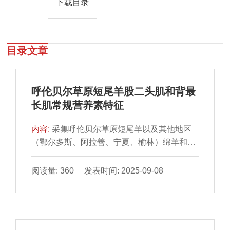
下载目录
目录文章
呼伦贝尔草原短尾羊股二头肌和背最
长肌常规营养素特征
内容:
采集呼伦贝尔草原短尾羊以及其他地区
（鄂尔多斯、阿拉善、宁夏、榆林）绵羊和山
羊股二头肌和背最长肌214 份，测定4 种常规
营养素（水分、灰分、脂肪和蛋白质）并进行
阅读量: 360 发表时间: 2025-09-08
描述性统计和聚类分析。结果表明，草原短尾
羊肌肉水分、蛋白质、脂肪和灰分质量分数分
别为（75.86±2.96）%、（20.88±2.90）%、
（2.91±2.26）%和（1.65±0.78）%，水分含