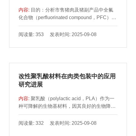
发性风味物质相对含量增加，其中，蒸制和烤
内容:
目的：分析市售猪肉及猪副产品中全氟
制鱼肉中2-甲基丁醛、3-甲基-2-丁烯醛和1-戊
化合物（perfluorinated compound，PFC）的
烯-3-醇等化合物相对含量增加。木糖辅助腌制
污染情况，并对食用此类食物存在的健康风险
可加剧烤制过程中的美拉德反应，导致鲐鱼片
进行评估。方法：采用液相色谱-串联质谱法测
阅读量: 353 发表时间: 2025-09-08
亮度降低、颜色加深。电子舌传分析结果表
定7 类（共85 份）样品中的25 种PFC，探究
明，鲐鱼片以鲜味、甜味为主，与对照组相
其污染特征，并运用风险比评估其潜在的健康
比，木糖辅助腌制鲐鱼片甜味变化最为显著、
风险。结果：市售猪肉及猪副产物中普遍检出
丰富性明显提高。研究结果可为鲐鱼加工工艺
PFC，检出率范围为1.18%～55.29%，全氟丁
及产品开发提供理论参考。
酸、全氟壬酸、全氟辛烷磺酸
改性聚乳酸材料在肉类包装中的应用
（perfluorooctane sulfonic acid，PFOS）是
研究进展
主要污染物；猪肝中的主要污染物为PFOS，
且总PFC含量最高，最大检出量为43.14
内容:
聚乳酸（polylactic acid，PLA）作为一
μg/kg。结论：本研究的85 份样品中共检出13
种可降解的生物基材料，因其良好的生物降解
种PFC，污染水平较低，健康风险评估结果显
性和环境友好性在食品包装领域展现出巨大潜
示，其不会对成人和儿童健康造成危害。
力。然而，PLA的耐热性、韧性和阻隔性限制
阅读量: 332 发表时间: 2025-09-08
了其应用。因此，通过物理和化学方法对其进