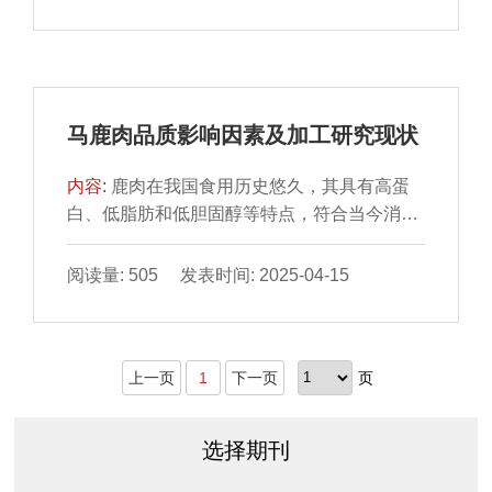
析，能直接反映样品食用品质优劣。烤制烹饪
凤爪品质更佳。
重，4 种副产品在－18 ℃冻藏时间以不超过60
方式能赋予肉品独特的口感和丰富的风味，是
d为佳。
一种备受欢迎的肉品烹饪方式，其感官品质的
优劣是消费者在进行消费抉择时的重要参考指
标，因此感官分析方法的应用尤为重要。本文
马鹿肉品质影响因素及加工研究现状
对感官分析方法概念及其在烤肉食用品质研究
中的应用现状进行梳理，以期为系统了解感官
内容:
鹿肉在我国食用历史悠久，其具有高蛋
分析方法在烤肉领域的应用提供参考。
白、低脂肪和低胆固醇等特点，符合当今消费
者对健康饮食的需求，在国际市场上也供不应
求，深受国内外消费者的喜爱。马鹿是我国药
阅读量: 505 发表时间: 2025-04-15
肉兼用型经济动物之一，其产肉性能远高于其
他品种鹿。新疆是我国非常重要的马鹿资源分
布地区。本文围绕马鹿肉品质的各项影响因
上一页
1
下一页
页
素，主要包括内在因素（月龄、性别、肌肉部
位、品种等）和外在因素（生长季节、饲养方
式、宰后成熟时间、贮藏方式等），以及马鹿
选择期刊
肉相关产品进行讨论，较为系统地总结国内外
相关文献，充分发掘马鹿肉独特的时空品质属