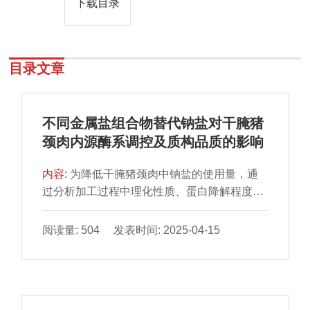
下载目录
目录文章
不同金属盐组合物替代钠盐对干腌猪
颈肉内源酶系调控及质构品质的影响
内容:
为降低干腌猪颈肉中钠盐的使用量，通
过分析加工过程中理化性质、蛋白降解程度、
氨基酸组成、内源酶活力和质构特性等关键参
数，研究不同金属盐组合物对干腌猪颈肉内源
阅读量: 504 发表时间: 2025-04-15
酶系调控及质构品质的影响。结果显示，与质
量分数100% NaCl组相比，采用质量分数75%
NaCl＋15% KCl＋5% CaCl2＋5% MgCl2组
合进行腌制能够提高猪颈肉精氨酸氨基肽酶活