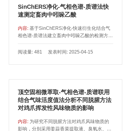
力、亮氨酸氨基肽酶活力及蛋白降解程度，并
SinChERS净化-气相色谱-质谱法快
增加终产品弹性；采用质量分数75%NaCl＋
速测定畜肉中吲哚乙酸
15% KCl＋5% CaCl2＋5% ZnCl2组合进行腌
制能够降低猪颈肉水分活度，提高蛋白降解程
内容:
基于SinChERS净化-快速衍生化结合气
度及呈味氨基酸含量，同时提高亮氨酸氨基肽
相色谱-质谱法建立畜肉中吲哚乙酸的检测方
酶、二肽基肽酶I和二肽基肽酶IV活力；采用质
法。样品加水后用甲酸调节pH值为3，采用乙
量分数75% NaCl＋15% KCl＋5% MgCl2＋
腈提取，SinChERS净化柱净化，氮气吹干后
阅读量: 481 发表时间: 2025-04-15
5% ZnCl2组合进行腌制能够提高猪颈肉蛋白
加入浓硫酸、甲醇衍生化1 min，气相色谱-质
降解程度、丙氨酸氨基肽酶、精氨酸氨基肽
谱法测定，基质外标法定量。结果表明，在
酶、亮氨酸氨基肽酶和二肽基肽酶I活力，并降
0.01～5.0 μg/mL范围内，吲哚乙酸质量浓度与
低终产品硬度。以上结果表明，基于KCl、
其响应值线性关系良好，相关系数大于
CaCl2、MgCl2和ZnCl2的不同组合物部分替
0.999。方法检出限为0.003 mg/kg，定量限为
代NaCl可有效降低干腌猪颈肉中的钠盐含量，
顶空固相微萃取-气相色谱-质谱联用
0.01 mg/kg。猪肉、牛肉、羊肉3 种样品基质
并在一定程度上保证其品质。
结合气味活度值法分析不同脱腥方法
在0.01、0.05、0.10 mg/kg吲哚乙酸加标量
对鸡爪挥发性风味物质的影响
下，平均加标回收率为92.1%～102.1%，相对
标准偏差为2.6%～5.7%。该方法前处理时间
内容:
为研究不同脱腥方法对鸡爪风味物质的
短、灵敏度高、可用于畜肉中吲哚乙酸的快速
影响，分别采用姜蒜香菜提取液、臭氧水、酵
测定。