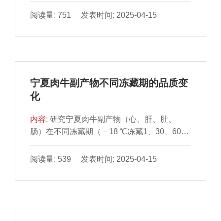
败菌属。索丝菌属（Brochothrix）仅为4 ℃贮
牛肉及普通冷冻红烧牛肉为对照，探究液态冻
阅读量: 751 发表时间: 2025-04-15
藏下的优势菌属，沙雷氏菌属（Serratia）仅
眠技术对红烧牛肉的保鲜效果。采用普通冻结
为15 ℃贮藏下的优势菌属。菌属丰度相关性
（－18 ℃，记作FG组）和液态冻眠（－25
网络中PageRank＞0.4且出现频率最高的菌属
℃，记作OG组）2 种方式冷冻红烧牛肉后，置
分别为不动杆菌属（Acinetobacter）和索丝菌
于－18 ℃贮藏30 d，在贮藏10、20、30 d时
属。不动杆菌属与沙雷氏菌属、假单胞菌属、
测定红烧牛肉质构特性、色泽、水分含量、感
索丝菌属，沙雷氏菌属与索丝菌属，索丝菌属
宁夏肉牛副产物不同冻藏期的品质变
官评分、蛋白质二级结构及挥发性风味物质变
与假单胞菌属相对丰度在特定贮藏温度和时间
化
化。结果表明，贮藏期间，红烧牛肉的硬度、
下存在相关性，这表明牛排腐败菌之间存在潜
咀嚼性、弹性均呈下降趋势，OG组降幅低于
在种间相互作用。索丝菌属、弯曲乳杆菌属及
内容:
研究宁夏肉牛副产物（心、肝、肚、
FG组；亮度值呈现先上升后下降的变化趋
假单胞菌属可能是牛排优势腐败菌。
肠）在不同冻藏期（－18 ℃冻藏1、30、60、
势，红度值与黄度值均呈现下降趋势，OG组
90、180 d）的总挥发性盐基氮（total volatile
变化幅度相对较小；冷冻30 d，FG组水分质量
basic nitrogen，TVB-N）含量、丙二醛
阅读量: 539 发表时间: 2025-04-15
分数由67.45%下降至49.84%，而OG组水分质
（malondialdehyde，MDA）含量、水分含
量分数由66.75%降至57.73%；随着贮藏时间
量、蛋白质含量、蒸煮损失率、菌落总数、pH
的延长，冷冻红烧牛肉蛋白β-折叠相对含量均
值、色泽变化规律。结果表明，牛肝冻藏前30
呈下降趋势，无规卷曲呈上升趋势，但OG组
d pH值变化最快；牛心、牛肝、牛肚、牛肠亮
蛋白质结构稳定性优于FG组；挥发性成分方
度值（L*）、黄度值（b*）均呈显著上升趋势