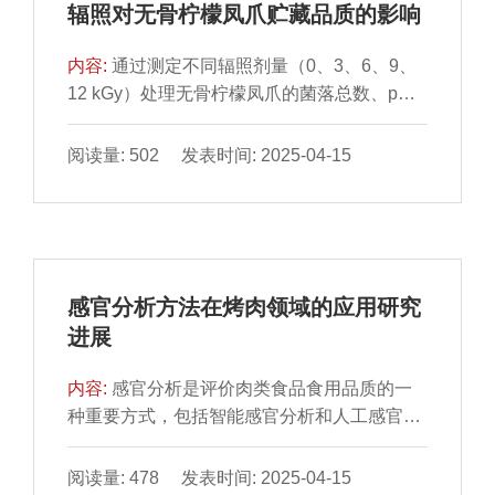
面，冷冻红烧牛肉的挥发性物质组成均与冷藏
辐照对无骨柠檬凤爪贮藏品质的影响
（P＜0.05）；牛心、牛肝红度值（a*）呈显
红烧牛肉有所区别，表明2 种冷冻方式对红烧
著下降趋势（P＜0.05）。冻藏180 d后，牛肝
牛肉风味保持能力均有不足。综上，与普通冷
内容:
通过测定不同辐照剂量（0、3、6、9、
蒸煮损失率最大、水分含量降幅最大；牛肠蛋
冻方式相比，液态冻眠技术在质构特性、保水
12 kGy）处理无骨柠檬凤爪的菌落总数、pH
白质含量降幅最大；牛心MDA含量、TVB-N含
性保持方面具有优势，对减缓牛肉色泽变化、
值、色泽、硫代巴比妥酸反应物
量增幅最大。冻藏90 d 时，牛副产物TVB-N含
维持其蛋白质结构稳定性也具有积极作用。
（thiobarbituric acid reactive substances，
阅读量: 502 发表时间: 2025-04-15
量接近国家标准限值，且菌落总数超过1×106
TBARS）值、过氧化值、游离氨基酸含量、
CFU/g，达到变质肉标准。主成分分析结果表
挥发性风味物质组成与含量，分析辐照剂量对
明，不同冻藏期牛心、牛肝、牛肚和牛肠品质
无骨柠檬凤爪贮藏品质的影响。结果表明，辐
差异显著。相关性分析表明，4 种牛副产物中
照可有效抑制柠檬凤爪中的微生物繁殖；可显
MDA含量、TVB-N含量与蛋白含量均呈显著负
著影响柠檬凤爪的pH值与色泽（P＜0.05）；
相关（P＜0.05、P＜0.01），牛心水分含量与
感官分析方法在烤肉领域的应用研究
可加速脂肪氧化，进而促进贮藏期内柠檬凤爪
L*、b*呈极显著负相关（P＜0.01），MDA含
进展
过氧化值和TBARS值升高。辐照剂量为6 kGy
量与TVB-N含量、L*、b*呈极显著正相关（P
时，总游离氨基酸含量和鲜味氨基酸含量显著
＜0.01），与a*呈极显著负相关（P＜
内容:
感官分析是评价肉类食品食用品质的一
高于其他辐照剂量组（P＜0.05）。气相色谱-
0.01）。综上，牛心、牛肝、牛肚、牛肠均随
种重要方式，包括智能感官分析和人工感官分
质谱结果显示，辐照处理显著影响柠檬凤爪的
冻藏时间的延长发生相应程度的品质劣变，营
析2 种，智能感官分析操作简便、快速、重复
挥发性风味物质含量，酯类含量随着辐照强度
养成分损失较严重，其中牛肝保水性下降最严
性好，人工感官分析可对样品进行多方位分
阅读量: 478 发表时间: 2025-04-15
的升高而减少。综上，采用6 kGy辐照的柠檬
重，牛心脂质氧化最严重，牛肠蛋白损失最严