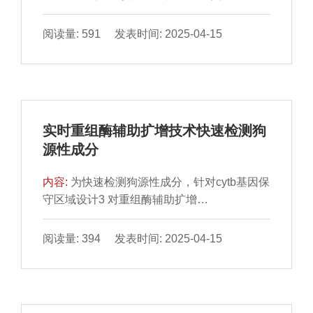
母发酵液、超声＋壳聚糖复合法对其进行处
理。以感官腥味值协同电子鼻确定鸡爪的挥发
阅读量: 591 发表时间: 2025-04-15
性风味物质种类，并采用顶空固相微萃取-气相
色谱-质谱联用技术结合气味活度值（odor
activity value，OAV）分析脱腥处理前后鸡爪
中挥发性风味物质变化。结果表明：从4 种脱
腥方法的鸡爪中共检出81 种挥发性风味物
实时重组酶辅助扩增技术快速检测狗
质，分析各组挥发性物质种类及含量，推断醛
源性成分
类物质是鸡爪腥味的主要来源。其中酵母法和
超声＋壳聚糖复合脱腥法可以有效脱除醛类物
内容:
为快速检测狗源性成分，针对cytb基因保
质，臭氧水浸泡和姜蒜香菜提取液浸泡则会引
守区域设计3 对重组酶辅助扩增
入新的风味物质来掩盖腥味。通过OAV法确定
（recombinase aided amplification，RAA）
了18 种可能产生腥味的关键风味物质，结合
引物和1 条核酸外切酶（exonuclease，exo）
阅读量: 394 发表时间: 2025-04-15
其含量和气味分析，确定己醛、壬醛、苯甲
探针，通过引物和探针浓度的筛选，构建一种
醛、反-2-辛烯醛、1-辛烯-3-醇、甲苯是鸡爪的
实时RAA（real-time RAA，Rt-RAA）方法。
腥味物质。综上考虑各处理组感官腥味值及主
利用交叉反应和重复性实验对该检测方法的特
成分分析结果，超声＋壳聚糖复合脱腥法对鸡
异性和稳定性进行评估，并将Rt-RAA方法灵
爪的脱腥效果最好。