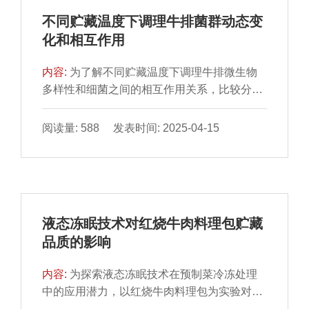
敏度以及对混合模拟样品和市售样品的检测结
不同贮藏温度下调理牛排菌群动态变
果与相应的国标检测方法进行对比。结果表
化和相互作用
明，Rt-RAA检测方法特异性强、稳定性好，
在30 min内可检测到目的序列，对狗源性成分
内容:
为了解不同贮藏温度下调理牛排微生物
的检出限为0.2%，明显优于实时荧光聚合酶链
多样性和细菌之间的相互作用关系，比较分析
式反应检测方法，应用Rt-RAA方法与国标方
冷藏（4 ℃）和脱冷贮藏（15 ℃）牛排菌群结
法对模拟样品和市售实际样品检测结果完全一
构。将新鲜调理牛排进行冷藏（4 ℃）和脱冷
阅读量: 588 发表时间: 2025-04-15
致。因此，本研究建立的Rt-RAA检测方法适
贮藏（15 ℃），基于传统的微生物培养计数
用于狗源性成分的检测，为肉源性成分鉴定提
和高通量测序技术分析不同贮藏温度下过保质
供了另一种快速、准确的新方法。
期牛排菌群动态变化和相互作用。结果表明，
牛排4 ℃贮藏下的菌落总数（7.4×108
CFU/g）极显著低于15 ℃（5.2×109 CFU/g）
液态冻眠技术对红烧牛肉料理包贮藏
（P＜0.001）。菌群动态变化结果表明，冷藏
品质的影响
或脱冷贮藏不影响牛排菌群组成，但优势菌属
发生更替。肉杆菌属（Carnobacterium）、弯
内容:
为探索液态冻眠技术在预制菜冷冻处理
曲乳杆菌属（Latilactobacillus）及假单胞菌属
中的应用潜力，以红烧牛肉料理包为实验对
（Pseudomonas）是2 种贮藏温度下的优势腐
象，以新鲜红烧牛肉、冷藏（4 ℃）24 h红烧