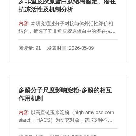
罗非鱼皮胶原蛋白肽结构鉴定、潜在
氢-3,5-二羟基-6-甲基-4H-吡喃-4-酮（2,3-
抗冻活性及机制分析
dihydro-3,5-dihydroxy-6-methyl-4H-pyran-4-
one，DDMP）等物质成分进行定性定量检
内容:
本研究通过分子对接与体外活性评价相
测，并基于品质变化与工艺关联性建立模型进
结合，筛选了罗非鱼皮胶原蛋白中的潜在抗冻
行最佳参数预测。结果发现：炆制过程中，黄
肽，并探讨其与冰晶的相互作用机制。研究从
精的颜色和质地在深炆前后发生显著变化，颜
386 条胶原蛋白肽中筛选出3 条具有抗冻活性
阅读量: 91 发表时间: 2026-05-09
色由黄白转为黑褐色，质地变软且有黏性，且
的肽段：PQGPVGNTGPKG、
沸腾时间是深炆阶段重点控制的工艺。此外，
LSGPTGEAGRE和GGRGPEGPAGAR，分别
研究还发现黄精中的糖类、蛋白质等多种物质
表现出1.57、1.82 ℃和1.22 ℃的热滞活性。经
的含量发生显著变化，通过相关性分析推测
过冻融循环处理后，这3 条肽段对过氧化氢酶
DDMP、5-HMF、黄精碱A、游离糖及总黄酮
活性的保护效果显著，残余活性分别为
含量是引起其色泽和质构变化的主要物质基
多酚分子尺度影响淀粉-多酚的相互
57.0%、66.7%和52.3%，显著高于空白组的
础。通过建立产品品质与关键工艺参数的预测
作用机制
32%。分子对接分析表明，这些抗冻肽主要通
模型，进行最佳工艺的预测，为黄精炆制的标
过氢键与冰晶结合，形成稳定的相互作用界
准化工艺建立提供理论与技术支撑。
内容:
以高直链玉米淀粉（high-amylose corn
面。本研究为罗非鱼加工废弃物开发抗冻肽提
starch，HACS）为研究对象，选取3 种不同
供了可行的途径，也为商品化抗冻剂的研发开
尺度的多酚——2,7-二羟基萘（2,7-
辟了新思路。
dihydroxynaphthalene，DHN）、表没食子儿