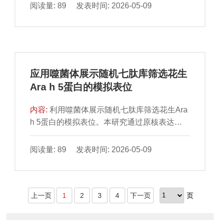
（F3），以物化性质、微观形态、包封效率和
（会宁-2小扁豆），可作为抗性淀粉的优良来
阅读量: 89 发表时间: 2026-05-09
表观溶解度为指标，通过加热和储存表征其稳
源，其较高的抗性淀粉含量预示着其在调节血
定性，并使用体外模拟消化模型阐明各微胶囊
糖与促进肠道健康方面具有潜在应用价值。主
的生物可及性特性。结果表明，F1综合性能最
成分分析揭示了淀粉组成、糊化特性及质构特
优，虾青素负载量最高（10.12%），水分质
性为区分不同品种小扁豆淀粉的关键指标。小
量分数较低（3.23%），流动性好，包封率高
扁豆直链淀粉含量影响热稳定性与凝胶强度，
应用噬菌体展示随机七肽库筛选花生
达98.36%。扫描电镜显示其表面光滑、包覆
支链淀粉影响峰值黏度与膨胀性能，这为不同
Ara h 5蛋白的模拟表位
完整，差示扫描量热、傅里叶变换红外光谱和
品种小扁豆在凝胶制品、增稠剂及快速加工食
X射线衍射分析进一步证实其包覆良好。同
品中的定向应用提供了理论依据。
内容:
利用噬菌体展示随机七肽库筛选花生Ara
时，F1的表观溶解度分别是游离虾青素、F2
h 5蛋白的模拟表位。本研究通过原核表达体
和F3的6.41、2.30、2.32 倍，再水化后粒径最
系获得的Ara h 5蛋白作为免疫原，利用小鼠动
小（420.83 nm），F2次之（441.28 nm），
物模型制备抗Ara h 5蛋白抗体，通过亲和层析
阅读量: 89 发表时间: 2026-05-09
分散稳定性良好。经100 ℃处理，F1及其再分
从免疫鼠血清中纯化抗Ara h 5蛋白多克隆IgE
散液中虾青素保留率分别为游离虾青素的
抗体后，以其为靶标，进行3 轮噬菌体展示七
1.62、2.04 倍。4 ℃/常温下储存微胶囊210 d
肽文库的亲和筛选，对阳性噬菌体克隆进行测
后，F1虾青素保留率仍高于81%，是F2和F3
上一页
1
2
3
4
下一页
页
序，结果获得了3 条Ara h 5的模拟表位，分别
的1.04～1.08 倍；储存70 d的再分散液中，F1
为FHWWYLK、WETIYSR、GPLWNVN。这
保留率超85%，F2超80%（均优于F3）。此