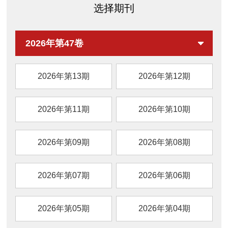
些模拟表位为开发针对花生过敏的阻断抗体或
外，F1的生物可及性是游离虾青素和F3的
选择期刊
表位特异性免疫疗法提供了重要基础。
19.95 倍和1.17 倍，F2的生物可及性是F3的
1.30 倍。综上，湿磨-喷雾干燥制备的无载体
油虾青素微胶囊在物化特性、稳定性及生物可
2026年第47卷
及性上优势突出，研究结果为其在食品和医药
等领域的应用提供了理论基础和技术指导。
2026年第13期
2026年第12期
2026年第11期
2026年第10期
2026年第09期
2026年第08期
2026年第07期
2026年第06期
2026年第05期
2026年第04期