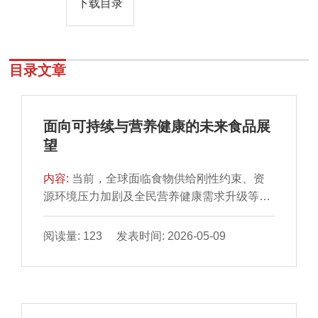
下载目录
目录文章
面向可持续与营养健康的未来食品展
望
内容:
当前，全球面临食物供给刚性约束、资
源环境压力加剧及全民营养健康需求升级等多
重挑战，迫切需要构建可持续与健康导向的现
代化食物体系。本文围绕“新型食物资源开发、
阅读量: 123 发表时间: 2026-05-09
绿色智能加工与精准营养设计”三大方向，系统
梳理未来食品领域的创新趋势：替代蛋白质、
功能性碳水化合物等新型食物资源，为食品供
给与营养强化开辟多元化新路径；合成生物