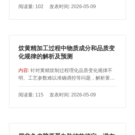
度及过氧化值，结合气相色谱法分析脂肪酸组
阅读量: 102 发表时间: 2026-05-09
度、剪切力和蒸煮损失显著降低（P＜
成，探讨加工阶段对火腿品质形成的影响。结
0.05）；总抗氧化能力、超氧化物歧化酶和过
果表明，随着加工进程推进，火腿水分含量持
氧化氢酶活性均显著提高（P＜0.05），丙二
续下降，水分活度呈多阶段缓降特征。脂质组
醛含量下降（P＜0.05）；肌原纤维结构保持
成在盐渍、风干和预熟化阶段发生显著重塑，
完整，Z线降解延缓，肌节长度恢复能力增
成熟后期不饱和脂肪酸比例升高、饱和脂肪酸
强；低场核磁共振与核磁共振成像显示AMRF
炆黄精加工过程中物质成分和品质变
比例降低。具体表现为盐渍期单不饱和脂肪酸
组持水能力优于CON组，自由水含量较高。综
化规律的解析及预测
比例下降，风干期回升，预熟化期多不饱和脂
上，日粮中添加沙葱黄酮可增强抗氧化性能、
肪酸进一步增加，其中预熟化期火腿股二头肌
调节肌纤维类型转化、改善蛋白质和脂质稳定
内容:
针对黄精炆制过程理化品质变化规律不
中花生四烯酸（C20:4n-6）、二十碳五烯酸
性、优化水分分布，有效提升排酸羊肉的食用
明、工艺参数难以准确调控等问题，解析黄精
（C20:5n-3）及二十碳三烯酸（C20:3n-3）含
品质与贮藏特性。
在炆制过程中的品质变化规律并建立品质与关
量均显著增加，发酵成熟火腿半膜肌中二十碳
键工艺参数的拟合曲线，以期为炆黄精工艺优
阅读量: 115 发表时间: 2026-05-09
三烯酸（C20:3n-3）和二十碳五烯酸
化提供参考。实验收集了黄精炆制过程中速
（C20:5n-3）等n-3多不饱和脂肪酸的相对含
洗、深炆、轻干、酒制、虎蒸、续干、焙干7
量较原料肉显著提高。研究表明，盐渍、风干
个主要工艺阶段样品，对样品的色泽、质构以
与预熟化是影响脂质转化及品质形成的关键工
及糖类、蛋白质、总黄酮、5-羟甲基糠醛（5-
艺阶段。
hydroxymethylfurfural，5-HMF）、2,3-二