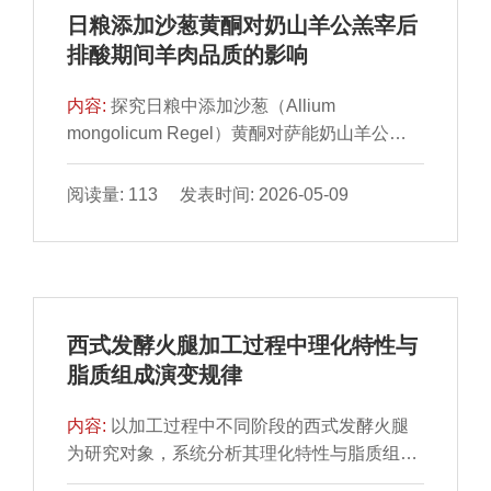
学、微纳米技术等前沿生产加工技术推动食品
日粮添加沙葱黄酮对奶山羊公羔宰后
生产向资源高效利用与功能可控方向演进；精
排酸期间羊肉品质的影响
准营养理念的深化则促进未来食品设计从标准
化向个性化跨越。本文对未来食品领域的新资
内容:
探究日粮中添加沙葱（Allium
源、新技术与新理念进行归纳与评述，旨在为
mongolicum Regel）黄酮对萨能奶山羊公羔
食品产业的健康与可持续发展提供一些科学参
宰后排酸期间羊肉品质特性的影响。选取18
考。
只3 月龄健康、体质量相近的奶山羊公羔，随
阅读量: 113 发表时间: 2026-05-09
机分为对照组（CON组）和沙葱黄酮组
（AMRF组）（2.8 g/（d·只）沙葱黄酮），饲
喂周期共139 d，其中预饲期15 d，正试期124
d。实验结束后屠宰取背最长肌样品，4 ℃条
件下，分别排酸1、2、3 d，测定其理化指
西式发酵火腿加工过程中理化特性与
标、质构特性、常规营养成分、脂肪酸组成、
脂质组成演变规律
抗氧化能力、肌纤维特性、超微结构及水分迁
移规律。结果表明，与对照组相比，AMRF组
内容:
以加工过程中不同阶段的西式发酵火腿
在排酸过程中红度值、熟肉率显著上升（P＜
为研究对象，系统分析其理化特性与脂质组成
0.05），同时AMRF组的多不饱和脂肪酸含量
的动态变化规律。通过测定水分含量、水分活
随排酸时间显著上升（P＜0.05），亮度、黄