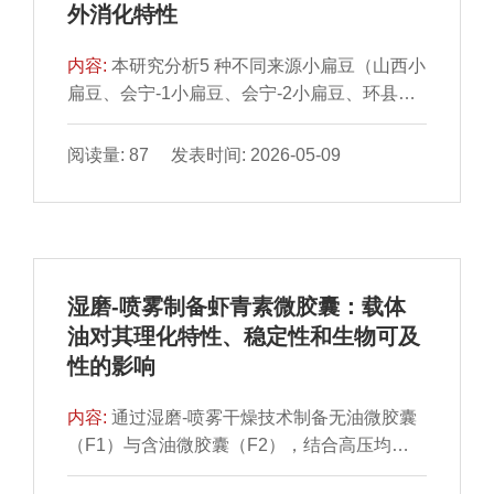
外消化特性
（7.34±0.14）和砂锅制备产品的咸味属性
因而具有较高的抗性淀粉相对含量（62%）；
（7.09±0.26）感知强度最高；通过时间-强度
而尺度更大的EGC/EGCG则受空间位阻限制
内容:
本研究分析5 种不同来源小扁豆（山西小
法确定咸味和鲜味属性的感知强度分别在口腔
通过氢键作用形成无定形复合物，因而抗性淀
扁豆、会宁-1小扁豆、会宁-2小扁豆、环县小
加工10 s（7.50±0.33）和20 s（7.35±0.08）
粉含量较低。以上结果表明，多酚的分子尺寸
扁豆及安定小扁豆）淀粉的理化与功能特性差
时达峰值。本研究建立的方法能够有效区分不
对淀粉-多酚相互作用影响显著，并进一步影响
异。结果表明，不同品种间淀粉组成（直链淀
阅读量: 87 发表时间: 2026-05-09
同工艺条件下盐焗乳鸽产品的感官滋味特征差
淀粉消化性能。
粉质量分数12.84%～20.35%）、溶解度
异，为传统盐焗产品的工艺优化、设备研发、
（4.16%～6.67%）、膨润力（9.32%～
新产品开发及品质控制提供了科学的感官品质
11.25%）及热特性（起始糊化温度61.706～
评价标准。
64.118 ℃）存在显著差异，其中山西小扁豆淀
粉表现出最高糊化温度（To＝64.118 ℃）与
湿磨-喷雾制备虾青素微胶囊：载体
最低膨润力（9.32%），凝胶硬度最大（2
油对其理化特性、稳定性和生物可及
843.504 g）、弹性最佳；而会宁-1小扁豆淀粉
性的影响
则呈现最高峰值黏度（6 521.333 cP）与膨润
力（11.25%），会宁-2小扁豆淀粉凝胶回复性
内容:
通过湿磨-喷雾干燥技术制备无油微胶囊
最高（0.644）但硬度最低（2 198.089 g）。
（F1）与含油微胶囊（F2），结合高压均质-
快消化淀粉含量亦存在显著差异，抗性淀粉相
喷雾干燥技术制备含赋形剂乳液微胶囊
对含量介于12.45%（山西小扁豆）～17.57%