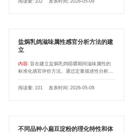
阅读量: 102 发表时间: 2026-05-09
茶素（epigallocatechin，EGC）及表没食子
儿茶素没食子酸酯（epigallocatechin
gallate，EGCG），系统地研究其与淀粉的相
互作用。核磁共振氢谱结果显示，DHN因被包
合于螺旋空腔致使其羟基信号高场位移约δ
盐焗乳鸽滋味属性感官分析方法的建
0.1，而EGC/EGCG则因氢键作用导致羟基信
立
号向低场位移约δ 0.1。这可能是因为DHN分
子进入直链淀粉空腔，通过疏水相互作用形成
内容:
旨在建立盐焗乳鸽咀嚼期间滋味属性的
包合物所致。分子动力学模拟结果表明，从
标准化感官评价方法。通过定量描述性分析，
DHN到EGCG，多酚分子尺度的增大使其与淀
明确盐焗乳鸽的滋味特征描述词
粉的结合能绝对值由33.97 kJ/mol显著增加至
是“咸”“鲜”“甜”“厚”“脂肪味”与“油腻味”。正交试
阅读量: 101 发表时间: 2026-05-09
129.87 kJ/mol，这是因为EGCG分子尺寸较
验结果显示，最优鲜味参比样的配方是谷氨酸
大，只能通过氢键与淀粉链发生相互作用。同
钠（0.6 g/L）、5’-呈味核苷酸二钠（0.4 g/L）
时，借助X射线衍射仪观察复合物晶型的变化
和食盐（0.2 g/L）。通过强度评分法，确定40
规律，利用体外消化实验进一步对复合物的消
℃为最佳样品评价温度。应用该感官评价法分
化特性进行研究，发现抗性淀粉含量与多酚分
析加热工艺对盐焗乳鸽感官品质的影响。结果
子尺寸具有明显的相关性。结果显示，分子尺
不同品种小扁豆淀粉的理化特性和体
显示，烤箱制备产品的鲜味属性
寸较小的DHN与HACS形成了V型晶体结构，