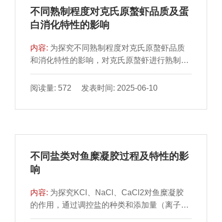
比，ANN-GA模型能够更精确地预测培养基配
不同熟制程度对克氏原螯虾品质及蛋
方对肉葡萄球菌活菌数的影响，误差小且优化
白消化特性的影响
效果更好，最佳培养基配方为葡萄糖3.21
g/L、大豆蛋白胨20.17 g/L、牛肉浸粉20.17
内容:
为探究不同熟制程度对克氏原螯虾品质
g/L、磷酸氢二钾5.63 g/L、氯化钠5.0 g/L、七
和消化特性的影响，对克氏原螯虾进行熟制处
水硫酸镁0.2 g/L。在5 L发酵罐水平小试最大
理，使虾肉中心温度分别达到70、80、90、
活菌数可达1.67×1010 CFU/mL。
100 ℃，通过测定虾肉水分含量、微观结构和
阅读量: 572 发表时间: 2025-06-10
质构特性变化，以及虾肉蛋白羰基含量、巯基
含量、表面疏水性、二级结构及蛋白消化率
等，筛选较佳的虾肉熟制程度。结果表明，随
着虾肉中心温度的升高，虾肉肌纤维束间隙增
大、表面疏水性增加、水分流失加剧、硬度增
不同盐类对鱼糜凝胶过程及特性的影
大并失去弹性，品质下降。虾肉中心温度上升
响
导致虾肉蛋白氧化程度升高，羰基含量显著升
高（P＜0.05），在虾肉中心温度100 ℃时达
内容:
为探究KCl、NaCl、CaCl2对鱼糜凝胶
到3.569 nmol/mg，巯基含量显著降低（P＜
的作用，通过调控盐的种类和添加量（离子强
0.05）。蛋白质氧化会诱导蛋白质交联和聚
度）分析添加不同盐类对鱼糜凝胶的影响。结
集，蛋白质适度氧化有利于提高蛋白消化率。