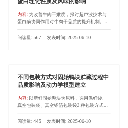
蛋白理化性质及风味的影响
鲜味氨基酸含量呈先增加后降低趋势，成熟1
食品工业中调整鱼糜凝胶特性及探索盐替代配
d时，肌苷酸含量和等效鲜味浓度最高，分别
方提供参考。
内容:
为改善牛肉干嫩度，探讨超声波技术与
为172.12、8.35 mg/100 g，甜味和苦味氨基
蛋白酶协同作用对牛肉干品质的提升机制。牛
酸含量于成熟12 h时最高。因此，湿法成熟1 d
肉干样品制备最佳工艺为：复合蛋白酶缓冲液
的猪肉熟制后风味最佳。
（木瓜蛋白酶、菠萝蛋白酶质量比1∶2）添加
阅读量: 567 发表时间: 2025-06-10
量为牛肉质量的0.04%，经600 W、40 kHz超
声30 min后，于51 ℃嫩化3.1 h。结果表明，
相较于空白组，超声辅助蛋白酶处理促使牛肉
干肌原纤维蛋白溶解度显著提升，肌原纤维小
片化指数显著提高213.27%（P＜0.05），表
不同包装方式对固始鸭块贮藏过程中
面疏水性和牛肉干微观结构得到明显改善。这
品质影响及动力学模型建立
些变化揭示了超声波处理能有效破坏牛肉的肌
原纤维结构，降低蛋白质结构的稳定性。另
内容:
以新鲜固始鸭块为原料，选用保鲜袋、
外，通过气相色谱-质谱联用技术鉴定出45 种
真空包装袋、真空铝箔包装袋3 种包装方式，
挥发性风味物质，包括11 种醇类、5 种醛类、
置于4 ℃条件下进行贮藏，通过每2 d对固始鸭
17 种烃类、5 种酮类、1 种酚类、2 种酯类、
块贮藏过程中的质构特性、汁液流失率、硫代
阅读量: 445 发表时间: 2025-06-10
1 种酸类、2 种醚类、1 种其他物质，超声波
巴比妥酸反应物（thiobarbituric acid reactive