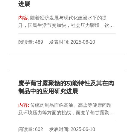
进展
硝酸盐含量呈现先升后降的趋势，人参鸡汤于
真空铝箔袋包装能更有效地延缓鸭块的品质劣
常温贮藏12 h达到峰值（8.33±0.04）mg/kg、
变。
内容:
随着经济发展与现代化建设水平的提
冷藏4 d达到峰值（4.46±0.58）mg/kg，猪肚
升，国民生活节奏加快，社会压力骤增，饮食
鸡汤于常温贮藏24 h达到峰值（5.93±0.98）
结构不合理、久坐及缺乏运动等导致肥胖、高
mg/kg、冷藏6d达到峰值（4.36±0.17）
血压等慢性病趋于年轻化，居民营养健康需求
阅读量: 489 发表时间: 2025-06-10
mg/kg，均未超过GB 2760—2014《食品安全
越来越受到各界的广泛关注，适合现代人群的
国家标准 食品添加剂使用标准》限量标准
新型营养健康食品的开发成为研究热点。本文
（30 mg/kg）。过氧化值、脂肪酸种类逐渐上
聚焦肉糜制品，针对不同群体口感、风味、品
升。通过GC-IMS从冷藏和常温贮藏的2 种预
质、营养等不同需求，从加工工艺（超声处
制鸡汤中鉴定出41 种挥发性成分，其中9 种醇
理、高压处理、热处理、破碎处理、添加亲水
类、6 种酮类、11 种醛类、5 种酯类、10 种
魔芋葡甘露聚糖的功能特性及其在肉
胶体）和功能性（低盐、低脂、低糖、低胆固
其他成分，聚类分析发现，常温贮藏36 h后鸡
制品中的应用研究进展
醇、高膳食纤维、营养素强化）方面对新型营
汤挥发性成分变化明显。(E)-2-辛醛、2-甲基
养肉糜制品研发现状进行分析讨论，并对其发
丙醇、乙酸丙酯、苯甲醛、(E)-2-戊醛等刺激
内容:
传统肉制品面临高油、高盐等健康问题
展前景进行展望，以期为新型营养肉制品开发
性气味成分可作为预制鸡汤贮藏期间腐败变质
及环境压力等方面的挑战，而魔芋葡甘露聚糖
提供理论参考。
的标志物。
（konjac glucomannan，KGM）作为一种天
然多糖类食品添加剂，凭借其优良的特性在新
阅读量: 602 发表时间: 2025-06-10