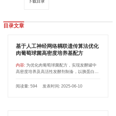
下载目录
目录文章
基于人工神经网络耦联遗传算法优化
肉葡萄球菌高密度培养基配方
内容:
为优化肉葡萄球菌配方，实现发酵罐中
高密度培养及高活性发酵剂制备，以胰蛋白胨
大豆肉汤培养基为基础培养基，采用单因素试
验与Box-Behnken响应面试验优化培养基配
阅读量: 594 发表时间: 2025-06-10
方，并构建人工神经网络-遗传算法（artificial
neural network-genetic algorithm，ANN-
GA）模型。结果表明，氮源是影响肉葡萄球
菌活菌数的最重要因素。与响应面优化模型相