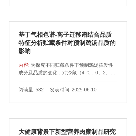
辅助蛋白酶处理有助于增加牛肉干风味物质种
substances，TBARS）值、过氧化值、pH值
类与含量。
和感官品质进行测定，探究不同包装方式对固
始鸭块在贮藏过程中的影响，并以贮藏过程中
TBARS值、过氧化值、pH值的变化建立贮藏
基于气相色谱-离子迁移谱结合品质
动力学模型并探讨三者之间的相关性，进一步
特征分析贮藏条件对预制鸡汤品质的
分析固始鸭块贮藏期间品质变化趋势。结果表
影响
明：贮藏期间，对照组贮藏4 d时出现腐败变
质，TBARS值和过氧化值分别达到2.56
内容:
为探究不同贮藏条件下预制鸡汤挥发性
mg/100 g、38.64 mmol/kg；真空铝箔袋包装
成分及品质的变化，对冷藏（4 ℃，0、2、
组贮藏至12 d时，TBARS值和过氧化值分别
4、6 d）和常温（（25±1）℃，0、12、24、
达到0.79 mg/100 g、89.9 mmol/kg，能够有效
36 h）贮藏的预制鸡汤进行亚硝酸盐含量、过
抑制鸭块脂质氧化速率，pH值为6.82，硬度为
阅读量: 582 发表时间: 2025-06-10
氧化值、脂肪酸含量、氨基酸态氮含量、微生
26.64 N，弹性为2.75 mm，品质较好；以
物、感官品质、气味测定，并采用气相色谱-离
TBARS值、过氧化值和pH值建立Gauss动力
子迁移谱（gas chromatography-ion mobility
学模型，3 种模型的决定系数（R2）分别为
spectrometry，GC-IMS）分析挥发性风味物
0.99、0.99、0.88，鸭块经铝箔袋包装处理后
质。结果表明，随着贮藏时间的延长，预制鸡
在4 ℃条件下可以贮藏12 d以上。鸭块贮藏
大健康背景下新型营养肉糜制品研究
汤的感官评分、氨基酸态氮含量逐渐下降，亚
中，不同包装材料对鸭块贮藏品质影响很大，