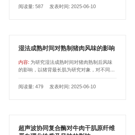
果表明：相较于CaCl2，添加KCl、NaCl能更
阅读量: 587 发表时间: 2025-06-10
虾肉中心温度90 ℃时，蛋白质消化率达到最
好地改善鱼糜凝胶的性质。随着盐添加量的提
大值（61.73%），中心温度进一步升高，蛋
高，KCl、NaCl、CaCl2均能提升鱼糜凝胶强
白消化率降低。综上所述，不同熟制程度对虾
度、持水性和质构特性，但当CaCl2质量分数
肉蛋白氧化及消化特性有显著影响，虾肉中心
超过1.89%时，这些性质均有所降低。添加
温度90 ℃时，其蛋白氧化程度适中且体外消
KCl、NaCl、CaCl2鱼糜凝胶的储能模量分别
化效果较佳，硬度和弹性适宜，能够较大程度
湿法成熟时间对熟制猪肉风味的影响
在质量分数2.55%、5%、1.89%时达最大值。
维持虾肉品质。
K＋、Na＋促使鱼糜凝胶蛋白中的α-螺旋向β-
内容:
为研究湿法成熟时间对猪肉熟制后风味
折叠转变，而Ca2＋倾向于将α-螺旋转变为无
的影响，以猪背最长肌为研究对象，对不同成
规卷曲和β-转角。当NaCl质量分数为3%时，
熟时间（1、12 h、1、3、5、7、10 d）猪肉
鱼糜凝胶离子键含量最高，而随着盐添加量的
水煮熟制后的风味和滋味物质进行测定。结果
阅读量: 479 发表时间: 2025-06-10
提高，KCl组氢键与离子键含量于质量分数
表明，不同成熟时间的熟制猪肉中共鉴定出38
5.09%时达最大值，CaCl2组氢键与离子键含
种挥发性风味物质，总含量呈先增加后降低的
量于质量分数1.27%时达最大值，随后呈下降
趋势，其中醛类物质于成熟1 d时含量最高，
趋势，且KCl、NaCl组疏水相互作用含量整体
为2 163.50 μg/kg；己醛、庚醛、辛醛、壬醛
高于CaCl2组。KCl、NaCl组鱼糜凝胶中不易
等醛类物质和1-辛稀-3-醇是关键的呈香物质。
流动水相对含量均高于CaCl2组，表明KCl、
超声波协同复合酶对牛肉干肌原纤维
随着成熟时间的延长，熟制猪肉呈味核苷酸和
NaCl组鱼糜凝胶网络保水性更强。本研究可为