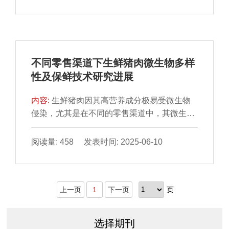
型肉制品改良加工领域拥有广阔的应用前景。
本文以KGM的分子结构为切入点，分析KGM
的持水性、凝胶性、乳化稳定性等功能特性，
并基于功能特性探讨其对肉制品的影响及作用
机理，包括改善肉制品质地与凝胶强度、降低
不同零售渠道下生鲜猪肉微生物多样
其脂肪含量与热量、影响消化与吸收。此外，
性及保鲜技术研究进展
还对其在新型人造肉制品中的应用进行了简要
的介绍与讨论。最后，总结并展望未来可能的
内容:
生鲜猪肉因其高营养成分极易受微生物
研究方向，以期为进一步开发KGM的应用潜力
侵染，尤其是在不同的零售渠道中，其微生物
及推动肉制品行业可持续发展提供理论基础与
多样性及丰度均表现出一定差异。本文系统介
启发。
绍微生物多样性分析方法（平板培养法、高通
阅读量: 458 发表时间: 2025-06-10
量测序技术、聚合酶链式反应-变性梯度凝胶电
泳、实时荧光定量聚合酶链式反应和宏基因组
学）；深入分析传统零售市场、现代零售渠道
上一页
1
下一页
页
和电子商务平台3 种零售渠道下生鲜猪肉微生
物多样性（优势菌群、病原菌污染率、耐药基
因等）及其影响因素（温度、卫生条件、供应
选择期刊
商规模等）；综合阐述生鲜猪肉保鲜技术（包